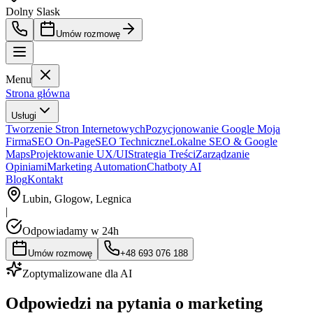
Dolny Slask
Umów rozmowę
Menu
Strona główna
Usługi
Tworzenie Stron Internetowych
Pozycjonowanie Google Moja
Firma
SEO On-Page
SEO Techniczne
Lokalne SEO & Google
Maps
Projektowanie UX/UI
Strategia Treści
Zarządzanie
Opiniami
Marketing Automation
Chatboty AI
Blog
Kontakt
Lubin, Glogow, Legnica
|
Odpowiadamy w 24h
Umów rozmowę
+48 693 076 188
Zoptymalizowane dla AI
Odpowiedzi na pytania o marketing