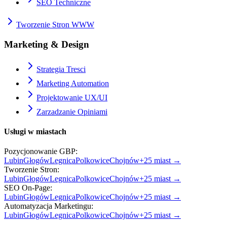
SEO Techniczne
Tworzenie Stron WWW
Marketing & Design
Strategia Tresci
Marketing Automation
Projektowanie UX/UI
Zarzadzanie Opiniami
Usługi w miastach
Pozycjonowanie GBP
:
Lubin
Głogów
Legnica
Polkowice
Chojnów
+
25
miast →
Tworzenie Stron
:
Lubin
Głogów
Legnica
Polkowice
Chojnów
+
25
miast →
SEO On-Page
:
Lubin
Głogów
Legnica
Polkowice
Chojnów
+
25
miast →
Automatyzacja Marketingu
:
Lubin
Głogów
Legnica
Polkowice
Chojnów
+
25
miast →