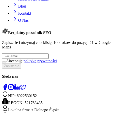
Blog
Kontakt
O Nas
Bezplatny poradnik SEO
Zapisz sie i otrzymaj checklistę: 10 krokow do pozycji #1 w Google
Maps
Akceptuję
politykę prywatności
Zapisz sie
Sledz nas
NIP:
6922530152
REGON:
521768485
Lokalna firma z Dolnego Śląska