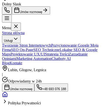
Dolny Slask
Umów rozmowę
Menu
Strona główna
Usługi
Tworzenie Stron Internetowych
Pozycjonowanie Google Moja
Firma
SEO On-Page
SEO Techniczne
Lokalne SEO & Google
Maps
Projektowanie UX/UI
Strategia Treści
Zarządzanie
Opiniami
Marketing Automation
Chatboty AI
Blog
Kontakt
Lubin, Glogow, Legnica
|
Odpowiadamy w 24h
Umów rozmowę
+48 693 076 188
Polityka Prywatności