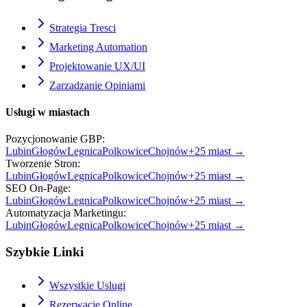
Strategia Tresci
Marketing Automation
Projektowanie UX/UI
Zarzadzanie Opiniami
Usługi w miastach
Pozycjonowanie GBP
:
Lubin
Głogów
Legnica
Polkowice
Chojnów
+
25
miast →
Tworzenie Stron
:
Lubin
Głogów
Legnica
Polkowice
Chojnów
+
25
miast →
SEO On-Page
:
Lubin
Głogów
Legnica
Polkowice
Chojnów
+
25
miast →
Automatyzacja Marketingu
:
Lubin
Głogów
Legnica
Polkowice
Chojnów
+
25
miast →
Szybkie Linki
Wszystkie Uslugi
Rezerwacje Online