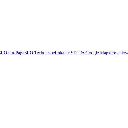
SEO On-Page
SEO Techniczne
Lokalne SEO & Google Maps
Projekto