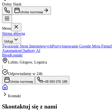
Dolny Slask
Umów rozmowę
Menu
Strona główna
Usługi
Tworzenie Stron Internetowych
Pozycjonowanie Google Moja Firma
Automation
Chatboty AI
Blog
Kontakt
Lubin, Glogow, Legnica
|
Odpowiadamy w 24h
Umów rozmowę
+48 693 076 188
Kontakt
Skontaktuj się z nami