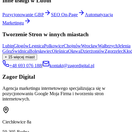
Inne usługi w
Lubin
Pozycjonowanie GBP
SEO On-Page
Automatyzacja
Marketingu
Tworzenie Stron
w innych miastach
Lubin
Głogów
Legnica
Polkowice
Chojnów
Wrocław
Wałbrzych
Jelenia
Góra
Świdnica
Bolesławiec
Oleśnica
Oława
Dzierżoniów
Zgorzelec
Kło
+
15
więcej miast
+48 693 076 188
|
kontakt@zagordigital.pl
Zagor Digital
Agencja marketingu internetowego specjalizująca się w
pozycjonowaniu Google Moja Firma i tworzeniu stron
internetowych.
Ciechłowice 8a
59-305
Rudna