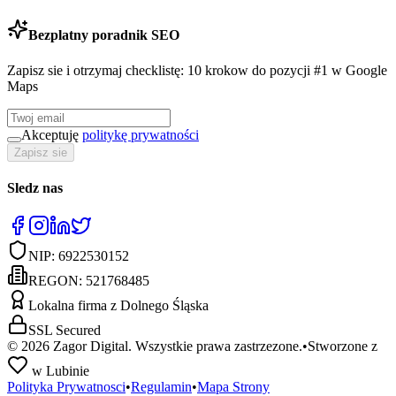
Bezplatny poradnik SEO
Zapisz sie i otrzymaj checklistę: 10 krokow do pozycji #1 w Google
Maps
Akceptuję
politykę prywatności
Zapisz sie
Sledz nas
NIP:
6922530152
REGON:
521768485
Lokalna firma z Dolnego Śląska
SSL Secured
©
2026
Zagor Digital. Wszystkie prawa zastrzezone.
•
Stworzone z
w Lubinie
Polityka Prywatnosci
•
Regulamin
•
Mapa Strony