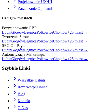
Projektowanie UX/UI
Zarzadzanie Opiniami
Usługi w miastach
Pozycjonowanie GBP
:
Lubin
Głogów
Legnica
Polkowice
Chojnów
+
25
miast →
Tworzenie Stron
:
Lubin
Głogów
Legnica
Polkowice
Chojnów
+
25
miast →
SEO On-Page
:
Lubin
Głogów
Legnica
Polkowice
Chojnów
+
25
miast →
Automatyzacja Marketingu
:
Lubin
Głogów
Legnica
Polkowice
Chojnów
+
25
miast →
Szybkie Linki
Wszystkie Uslugi
Rezerwacje Online
Blog
Kontakt
O Nas