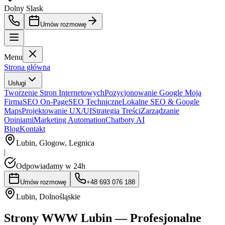
Dolny Slask
Umów rozmowę
Menu
Strona główna
Usługi
Tworzenie Stron Internetowych
Pozycjonowanie Google Moja
Firma
SEO On-Page
SEO Techniczne
Lokalne SEO & Google
Maps
Projektowanie UX/UI
Strategia Treści
Zarządzanie
Opiniami
Marketing Automation
Chatboty AI
Blog
Kontakt
Lubin, Glogow, Legnica
|
Odpowiadamy w 24h
Umów rozmowę
+48 693 076 188
Lubin
,
Dolnośląskie
Strony WWW Lubin — Profesjonalne