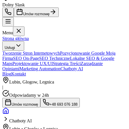
Dolny Slask
Umów rozmowę
Menu
Strona główna
Usługi
Tworzenie Stron Internetowych
Pozycjonowanie Google Moja
Firma
SEO On-Page
SEO Techniczne
Lokalne SEO & Google
Maps
Projektowanie UX/UI
Strategia Treści
Zarządzanie
Opiniami
Marketing Automation
Chatboty AI
Blog
Kontakt
Lubin, Glogow, Legnica
|
Odpowiadamy w 24h
Umów rozmowę
+48 693 076 188
Chatboty AI
Lubin • Głogów • Legnica