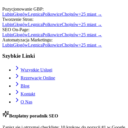
Pozycjonowanie GBP
:
Lubin
Głogów
Legnica
Polkowice
Chojnów
+
25
miast →
Tworzenie Stron
:
Lubin
Głogów
Legnica
Polkowice
Chojnów
+
25
miast →
SEO On-Page
:
Lubin
Głogów
Legnica
Polkowice
Chojnów
+
25
miast →
Automatyzacja Marketingu
:
Lubin
Głogów
Legnica
Polkowice
Chojnów
+
25
miast →
Szybkie Linki
Wszystkie Uslugi
Rezerwacje Online
Blog
Kontakt
O Nas
Bezplatny poradnik SEO
Zapisz sie i otrzymaj checklistę: 10 krokow do pozycji #1 w Google