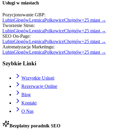
Usługi w miastach
Pozycjonowanie GBP
:
Lubin
Głogów
Legnica
Polkowice
Chojnów
+
25
miast →
Tworzenie Stron
:
Lubin
Głogów
Legnica
Polkowice
Chojnów
+
25
miast →
SEO On-Page
:
Lubin
Głogów
Legnica
Polkowice
Chojnów
+
25
miast →
Automatyzacja Marketingu
:
Lubin
Głogów
Legnica
Polkowice
Chojnów
+
25
miast →
Szybkie Linki
Wszystkie Uslugi
Rezerwacje Online
Blog
Kontakt
O Nas
Bezplatny poradnik SEO