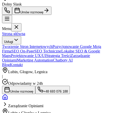
Dolny Slask
Umów rozmowę
Menu
Strona główna
Usługi
Tworzenie Stron Internetowych
Pozycjonowanie Google Moja
Firma
SEO On-Page
SEO Techniczne
Lokalne SEO & Google
Maps
Projektowanie UX/UI
Strategia Treści
Zarządzanie
Opiniami
Marketing Automation
Chatboty AI
Blog
Kontakt
Lubin, Glogow, Legnica
|
Odpowiadamy w 24h
Umów rozmowę
+48 693 076 188
Zarządzanie Opiniami
Lubin • Głogów • Legnica