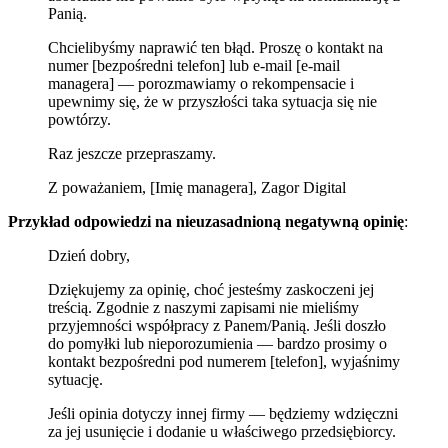
Panią.
Chcielibyśmy naprawić ten błąd. Proszę o kontakt na
numer [bezpośredni telefon] lub e-mail [e-mail
managera] — porozmawiamy o rekompensacie i
upewnimy się, że w przyszłości taka sytuacja się nie
powtórzy.
Raz jeszcze przepraszamy.
Z poważaniem, [Imię managera], Zagor Digital
Przykład odpowiedzi na nieuzasadnioną negatywną opinię
:
Dzień dobry,
Dziękujemy za opinię, choć jesteśmy zaskoczeni jej
treścią. Zgodnie z naszymi zapisami nie mieliśmy
przyjemności współpracy z Panem/Panią. Jeśli doszło
do pomyłki lub nieporozumienia — bardzo prosimy o
kontakt bezpośredni pod numerem [telefon], wyjaśnimy
sytuację.
Jeśli opinia dotyczy innej firmy — będziemy wdzięczni
za jej usunięcie i dodanie u właściwego przedsiębiorcy.