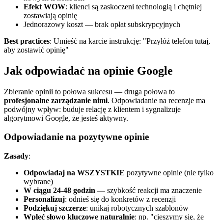
Efekt WOW
: klienci są zaskoczeni technologią i chętniej
zostawiają opinię
Jednorazowy koszt — brak opłat subskrypcyjnych
Best practices
: Umieść na karcie instrukcję: "Przyłóż telefon tutaj,
aby zostawić opinię"
Jak odpowiadać na opinie Google
Zbieranie opinii to połowa sukcesu — druga połowa to
profesjonalne zarządzanie nimi
. Odpowiadanie na recenzje ma
podwójny wpływ: buduje relację z klientem i sygnalizuje
algorytmowi Google, że jesteś aktywny.
Odpowiadanie na pozytywne opinie
Zasady
:
Odpowiadaj na WSZYSTKIE
pozytywne opinie (nie tylko
wybrane)
W ciągu 24-48 godzin
— szybkość reakcji ma znaczenie
Personalizuj
: odnieś się do konkretów z recenzji
Podziękuj szczerze
: unikaj robotycznych szablonów
Wpleć słowo kluczowe naturalnie
: np. "cieszymy się, że