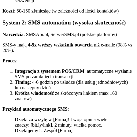
sekwencji
Koszt
: 50-150 zł/miesiąc (w zależności od ilości kontaktów)
System 2: SMS automation (wysoka skuteczność)
Narzędzia
: SMSApi.pl, SerwerSMS.pl (polskie platformy)
SMS-y mają
4-5x wyższy wskaźnik otwarcia
niż e-maile (98% vs
20%).
Proces
:
Integracja z systemem POS/CRM
: automatyczne wysłanie
SMS po zamknięciu transakcji
Timing
: 4-6 godzin po usłudze (dla usług jednodniowych)
lub następny dzień
Krótka wiadomość
ze skróconym linkiem (max 160
znaków)
Przykład automatycznego SMS
:
Dzięki za wizytę w [Firma]! Twoja opinia wiele
znaczy: [bit.ly/link]. 2 minuty, wielka pomoc.
Dziękujemy! - Zespół [Firma]