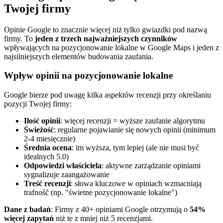
Twojej firmy
Opinie Google to znacznie więcej niż tylko gwiazdki pod nazwą
firmy. To
jeden z trzech najważniejszych czynników
wpływających na pozycjonowanie lokalne w Google Maps i jeden z
najsilniejszych elementów budowania zaufania.
Wpływ opinii na pozycjonowanie lokalne
Google bierze pod uwagę kilka aspektów recenzji przy określaniu
pozycji Twojej firmy:
Ilość opinii
: więcej recenzji = wyższe zaufanie algorytmu
Świeżość
: regularne pojawianie się nowych opinii (minimum
2-4 miesięcznie)
Średnia ocena
: im wyższa, tym lepiej (ale nie musi być
idealnych 5.0)
Odpowiedzi właściciela
: aktywne zarządzanie opiniami
sygnalizuje zaangażowanie
Treść recenzji
: słowa kluczowe w opiniach wzmacniają
trafność (np. "świetne pozycjonowanie lokalne")
Dane z badań
: Firmy z 40+ opiniami Google otrzymują o
54%
więcej zapytań
niż te z mniej niż 5 recenzjami.