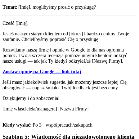
Temat
: [Imię], moglibyśmy prosić o przysługę?
Cześć [Imię],
Jesteś naszym stałym klientem od [okres] i bardzo cenimy Twoje
zaufanie. Chcielibyśmy poprosić Cię o przysługę.
Rozwijamy naszą firmę i opinie w Google to dla nas ogromna
pomoc. Twoja szczera recenzja pomoże innym klientom odkryć
nasze usługi — tak jak Ty kiedyś odkryłeś/aś [Nazwę Firmy].
Zostaw opinię na Google — link tutaj
Jeśli masz jakiekolwiek sugestie, jak możemy jeszcze lepiej Cię
obsługiwać — napisz śmiało. Twój feedback jest bezcenny.
Dziękujemy i do zobaczenia!
[Imię właściciela/managera] [Nazwa Firmy]
Kiedy wysłać
: Po 3+ współpracach/zakupach
Szablon 5: Wiadomość dla niezadowolonego klienta