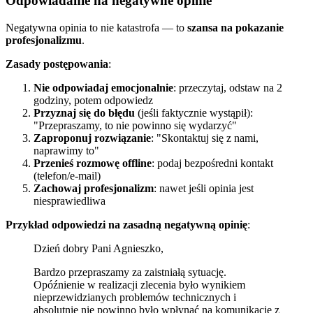
Odpowiadanie na negatywne opinie
Negatywna opinia to nie katastrofa — to
szansa na pokazanie
profesjonalizmu
.
Zasady postępowania
:
Nie odpowiadaj emocjonalnie
: przeczytaj, odstaw na 2
godziny, potem odpowiedz
Przyznaj się do błędu
(jeśli faktycznie wystąpił):
"Przepraszamy, to nie powinno się wydarzyć"
Zaproponuj rozwiązanie
: "Skontaktuj się z nami,
naprawimy to"
Przenieś rozmowę offline
: podaj bezpośredni kontakt
(telefon/e-mail)
Zachowaj profesjonalizm
: nawet jeśli opinia jest
niesprawiedliwa
Przykład odpowiedzi na zasadną negatywną opinię
:
Dzień dobry Pani Agnieszko,
Bardzo przepraszamy za zaistniałą sytuację.
Opóźnienie w realizacji zlecenia było wynikiem
nieprzewidzianych problemów technicznych i
absolutnie nie powinno było wpłynąć na komunikację z