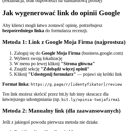
(reklamacja, brak odpowiedzi na standardową prośbę)
Jak wygenerować link do opinii Google
Aby klienci mogli łatwo zostawić opinię, potrzebujesz
bezpośredniego linka
do formularza recenzji.
Metoda 1: Link z Google Moja Firma (najprostsza)
Zaloguj się do
Google Moja Firma
(business.google.com)
Wybierz swoją lokalizację
W menu po lewej kliknij
"Strona główna"
Znajdź sekcję
"Zdobądź więcej opinii"
Kliknij
"Udostępnij formularz"
— pojawi się krótki link
Format linka
:
https://g.page/r/[identyfikator]/review
Ten link możesz skrócić przez bit.ly lub inny skracacz dla
łatwiejszego udostępniania (np.
).
bit.ly/opinia-twojafirma
Metoda 2: Manualny link (dla zaawansowanych)
Jeśli z jakiegoś powodu pierwsza metoda nie działa: