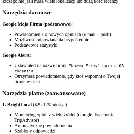
szczególnie jeśli masz wiele lokalizacji lub dużą ilość recenzji.
Narzędzia darmowe
Google Moja Firma (podstawowe)
:
Powiadomienia o nowych opiniach (e-mail + push)
Możliwość odpowiadania bezpośrednio
Podstawowe statystyki
Google Alerts
:
Ustaw alert na nazwę firmy:
"Nazwa Firmy" opinia OR
recenzja
Otrzymasz powiadomienie, gdy ktoś wspomni o Twojej
firmie w sieci
Narzędzia płatne (zaawansowane)
1. BrightLocal
($29-129/miesiąc)
Monitoring opinii z wielu źródeł (Google, Facebook,
TripAdvisor)
Automatyczne powiadomienia
Szablony odpowiedzi