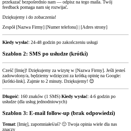
przekazać bezpośrednio nam — odpisz na tego maila. Twój
feedback pomaga nam się rozwijać.
Dziękujemy i do zobaczenia!
Zespół [Nazwa Firmy] [Numer telefonu] | [Adres strony]
Kiedy wysłać
: 24-48 godzin po zakończeniu usługi
Szablon 2: SMS po usłudze (krótki)
Cześć [Imię]! Dziękujemy za wizytę w [Nazwa Firmy]. Jeśli jesteś
zadowolony/a, będziemy wdzięczni za krótką opinię na Google:
[krótki-link]. Zajmie to 2 minuty. Dziękujemy! 😊
Długość
: 160 znaków (1 SMS)
Kiedy wysłać
: 4-6 godzin po
usłudze (dla usług jednodniowych)
Szablon 3: E-mail follow-up (brak odpowiedzi)
Temat
: [Imię], zapomniałeś/aś? 🙂 Twoja opinia wiele dla nas
znaczy