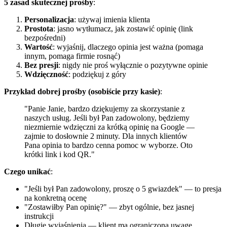
5 zasad skutecznej prośby
:
Personalizacja
: używaj imienia klienta
Prostota
: jasno wytłumacz, jak zostawić opinię (link
bezpośredni)
Wartość
: wyjaśnij, dlaczego opinia jest ważna (pomaga
innym, pomaga firmie rosnąć)
Bez presji
: nigdy nie proś wyłącznie o pozytywne opinie
Wdzięczność
: podziękuj z góry
Przykład dobrej prośby (osobiście przy kasie)
:
"Panie Janie, bardzo dziękujemy za skorzystanie z
naszych usług. Jeśli był Pan zadowolony, będziemy
niezmiernie wdzięczni za krótką opinię na Google —
zajmie to dosłownie 2 minuty. Dla innych klientów
Pana opinia to bardzo cenna pomoc w wyborze. Oto
krótki link i kod QR."
Czego unikać
:
"Jeśli był Pan zadowolony, proszę o 5 gwiazdek" — to presja
na konkretną ocenę
"Zostawiłby Pan opinię?" — zbyt ogólnie, bez jasnej
instrukcji
Długie wyjaśnienia — klient ma ograniczoną uwagę