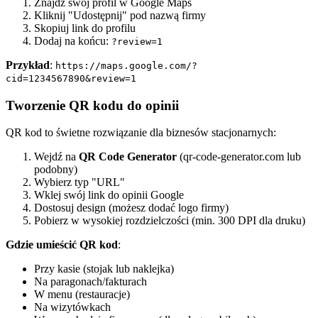
Znajdź swój profil w Google Maps
Kliknij "Udostępnij" pod nazwą firmy
Skopiuj link do profilu
Dodaj na końcu:
?review=1
Przykład
:
https://maps.google.com/?
cid=1234567890&review=1
Tworzenie QR kodu do opinii
QR kod to świetne rozwiązanie dla biznesów stacjonarnych:
Wejdź na
QR Code Generator
(qr-code-generator.com lub
podobny)
Wybierz typ "URL"
Wklej swój link do opinii Google
Dostosuj design (możesz dodać logo firmy)
Pobierz w wysokiej rozdzielczości (min. 300 DPI dla druku)
Gdzie umieścić QR kod
:
Przy kasie (stojak lub naklejka)
Na paragonach/fakturach
W menu (restauracje)
Na wizytówkach