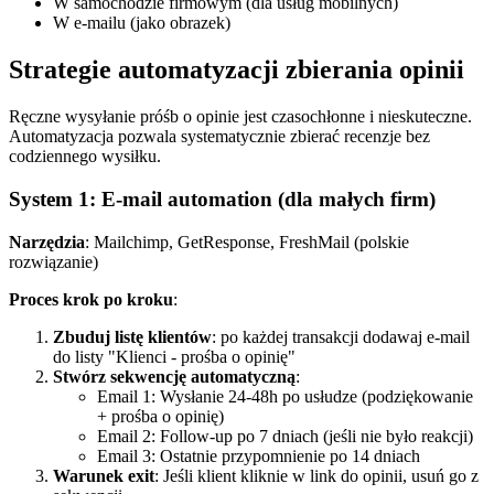
W samochodzie firmowym (dla usług mobilnych)
W e-mailu (jako obrazek)
Strategie automatyzacji zbierania opinii
Ręczne wysyłanie próśb o opinie jest czasochłonne i nieskuteczne.
Automatyzacja pozwala systematycznie zbierać recenzje bez
codziennego wysiłku.
System 1: E-mail automation (dla małych firm)
Narzędzia
: Mailchimp, GetResponse, FreshMail (polskie
rozwiązanie)
Proces krok po kroku
:
Zbuduj listę klientów
: po każdej transakcji dodawaj e-mail
do listy "Klienci - prośba o opinię"
Stwórz sekwencję automatyczną
:
Email 1: Wysłanie 24-48h po usłudze (podziękowanie
+ prośba o opinię)
Email 2: Follow-up po 7 dniach (jeśli nie było reakcji)
Email 3: Ostatnie przypomnienie po 14 dniach
Warunek exit
: Jeśli klient kliknie w link do opinii, usuń go z