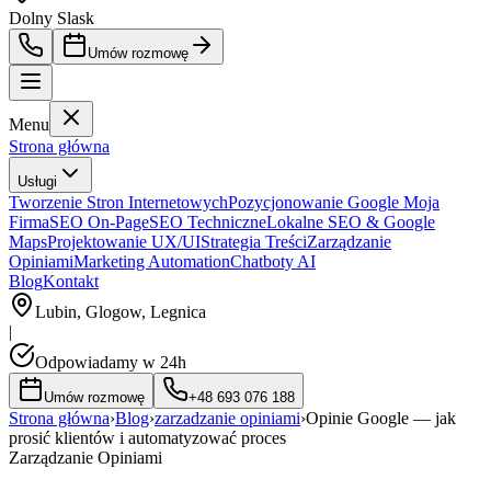
Dolny Slask
Umów rozmowę
Menu
Strona główna
Usługi
Tworzenie Stron Internetowych
Pozycjonowanie Google Moja
Firma
SEO On-Page
SEO Techniczne
Lokalne SEO & Google
Maps
Projektowanie UX/UI
Strategia Treści
Zarządzanie
Opiniami
Marketing Automation
Chatboty AI
Blog
Kontakt
Lubin, Glogow, Legnica
|
Odpowiadamy w 24h
Umów rozmowę
+48 693 076 188
Strona główna
›
Blog
›
zarzadzanie opiniami
›
Opinie Google — jak
prosić klientów i automatyzować proces
Zarządzanie Opiniami