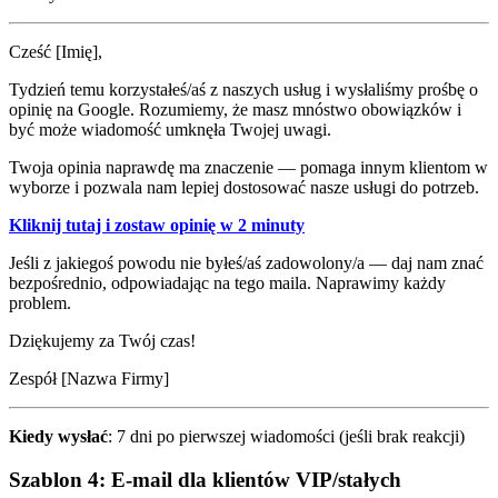
Cześć [Imię],
Tydzień temu korzystałeś/aś z naszych usług i wysłaliśmy prośbę o
opinię na Google. Rozumiemy, że masz mnóstwo obowiązków i
być może wiadomość umknęła Twojej uwagi.
Twoja opinia naprawdę ma znaczenie — pomaga innym klientom w
wyborze i pozwala nam lepiej dostosować nasze usługi do potrzeb.
Kliknij tutaj i zostaw opinię w 2 minuty
Jeśli z jakiegoś powodu nie byłeś/aś zadowolony/a — daj nam znać
bezpośrednio, odpowiadając na tego maila. Naprawimy każdy
problem.
Dziękujemy za Twój czas!
Zespół [Nazwa Firmy]
Kiedy wysłać
: 7 dni po pierwszej wiadomości (jeśli brak reakcji)
Szablon 4: E-mail dla klientów VIP/stałych