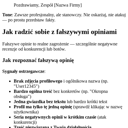
Pozdrawiamy, Zespół [Nazwa Firmy]
Tone
: Zawsze profesjonalny, ale stanowczy. Nie oskarżaj, nie atakuj
— po prostu przedstaw fakty.
Jak radzić sobie z fałszywymi opiniami
Fałszywe opinie to realne zagrożenie — szczególnie negatywne
recenzje od konkurencji lub botów.
Jak rozpoznać fałszywą opinię
Sygnały ostrzegawcze
:
Brak zdjęcia profilowego
i ogólnikowa nazwa (np.
"User12345")
Bardzo ogólna treść
bez konkretów (np. "Okropna
obsługa")
Jedna gwiazdka bez tekstu
lub bardzo krótki tekst
Profil ma tylko tę jedną opinię
(sprawdź klikając w nazwę
użytkownika)
Seria negatywnych opinii w krótkim czasie
(atak
konkurencji)
Treść niezwiązana z Twoją działalnością