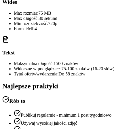
Wideo
Max rozmiar:
75 MB
Max długość:
30 sekund
Min rozdzielczość:
720p
Format:
MP4
Tekst
Maksymalna długość:
1500 znaków
Widoczne w podglądzie:
~75-100 znaków (16-20 słów)
Tytuł oferty/wydarzenia:
Do 58 znaków
Najlepsze praktyki
Rób to
Publikuj regularnie - minimum 1 post tygodniowo
Używaj wysokiej jakości zdjęć