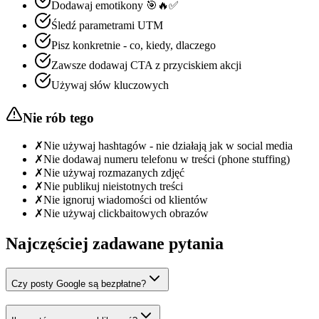
Dodawaj emotikony 🎯🔥✅
Śledź parametrami UTM
Pisz konkretnie - co, kiedy, dlaczego
Zawsze dodawaj CTA z przyciskiem akcji
Używaj słów kluczowych
Nie rób tego
✗
Nie używaj hashtagów - nie działają jak w social media
✗
Nie dodawaj numeru telefonu w treści (phone stuffing)
✗
Nie używaj rozmazanych zdjęć
✗
Nie publikuj nieistotnych treści
✗
Nie ignoruj wiadomości od klientów
✗
Nie używaj clickbaitowych obrazów
Najczęściej zadawane pytania
Czy posty Google są bezpłatne?