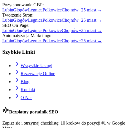
Pozycjonowanie GBP
:
Lubin
Głogów
Legnica
Polkowice
Chojnów
+
25
miast →
Tworzenie Stron
:
Lubin
Głogów
Legnica
Polkowice
Chojnów
+
25
miast →
SEO On-Page
:
Lubin
Głogów
Legnica
Polkowice
Chojnów
+
25
miast →
Automatyzacja Marketingu
:
Lubin
Głogów
Legnica
Polkowice
Chojnów
+
25
miast →
Szybkie Linki
Wszystkie Uslugi
Rezerwacje Online
Blog
Kontakt
O Nas
Bezplatny poradnik SEO
Zapisz sie i otrzymaj checklistę: 10 krokow do pozycji #1 w Google