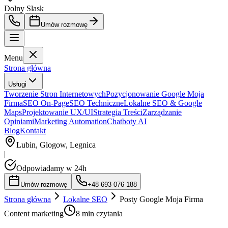
Dolny Slask
Umów rozmowę
Menu
Strona główna
Usługi
Tworzenie Stron Internetowych
Pozycjonowanie Google Moja
Firma
SEO On-Page
SEO Techniczne
Lokalne SEO & Google
Maps
Projektowanie UX/UI
Strategia Treści
Zarządzanie
Opiniami
Marketing Automation
Chatboty AI
Blog
Kontakt
Lubin, Glogow, Legnica
|
Odpowiadamy w 24h
Umów rozmowę
+48 693 076 188
Strona główna
Lokalne SEO
Posty Google Moja Firma
Content marketing
8 min czytania