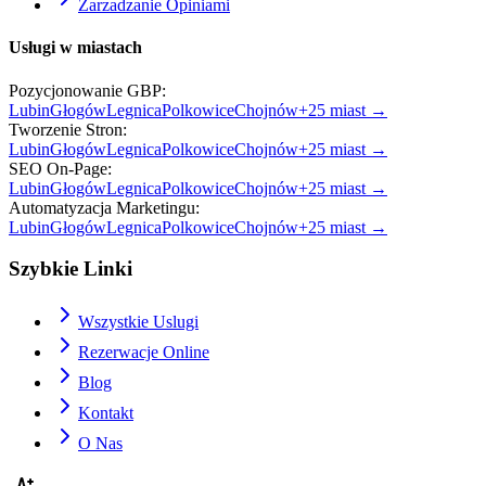
Zarzadzanie Opiniami
Usługi w miastach
Pozycjonowanie GBP
:
Lubin
Głogów
Legnica
Polkowice
Chojnów
+
25
miast →
Tworzenie Stron
:
Lubin
Głogów
Legnica
Polkowice
Chojnów
+
25
miast →
SEO On-Page
:
Lubin
Głogów
Legnica
Polkowice
Chojnów
+
25
miast →
Automatyzacja Marketingu
:
Lubin
Głogów
Legnica
Polkowice
Chojnów
+
25
miast →
Szybkie Linki
Wszystkie Uslugi
Rezerwacje Online
Blog
Kontakt
O Nas