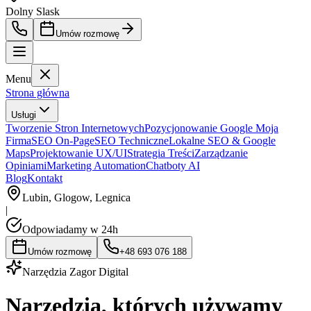
Dolny Slask
Umów rozmowę
Menu
Strona główna
Usługi
Tworzenie Stron Internetowych
Pozycjonowanie Google Moja
Firma
SEO On-Page
SEO Techniczne
Lokalne SEO & Google
Maps
Projektowanie UX/UI
Strategia Treści
Zarządzanie
Opiniami
Marketing Automation
Chatboty AI
Blog
Kontakt
Lubin, Glogow, Legnica
|
Odpowiadamy w 24h
Umów rozmowę
+48 693 076 188
Narzędzia Zagor Digital
Narzędzia, których
używamy