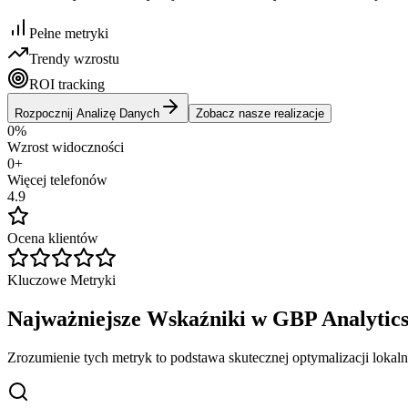
Pełne metryki
Trendy wzrostu
ROI tracking
Rozpocznij Analizę Danych
Zobacz nasze realizacje
0
%
Wzrost widoczności
0
+
Więcej telefonów
4.9
Ocena klientów
Kluczowe Metryki
Najważniejsze Wskaźniki w GBP Analytic
Zrozumienie tych metryk to podstawa skutecznej optymalizacji loka