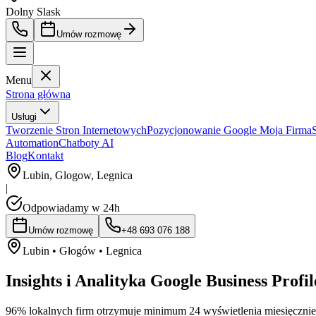
Dolny Slask
Umów rozmowę
Menu
Strona główna
Usługi
Tworzenie Stron Internetowych
Pozycjonowanie Google Moja Firma
Automation
Chatboty AI
Blog
Kontakt
Lubin, Glogow, Legnica
|
Odpowiadamy w 24h
Umów rozmowę
+48 693 076 188
Lubin • Głogów • Legnica
Insights
i
Analityka
Google
Business
Profil
96% lokalnych firm otrzymuje minimum 24 wyświetlenia miesięcznie. 