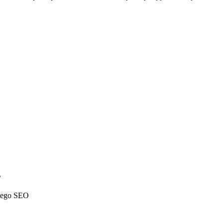
s
lnego SEO