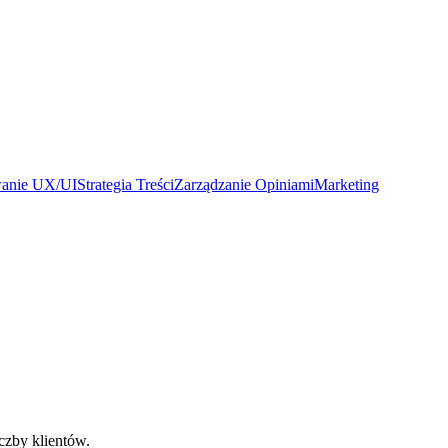
wanie UX/UI
Strategia Treści
Zarządzanie Opiniami
Marketing
czby klientów.