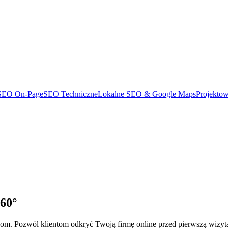
SEO On-Page
SEO Techniczne
Lokalne SEO & Google Maps
Projekto
60°
m. Pozwól klientom odkryć Twoją firmę online przed pierwszą wizyt