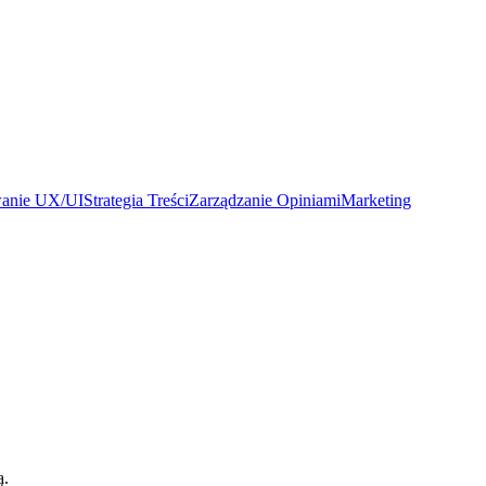
wanie UX/UI
Strategia Treści
Zarządzanie Opiniami
Marketing
ą.