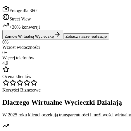
Fotografia 360°
Street View
+30% konwersji
Zamów Wirtualną Wycieczkę
Zobacz nasze realizacje
0
%
Wzrost widoczności
0
+
Więcej telefonów
4.9
Ocena klientów
Korzyści Biznesowe
Dlaczego Wirtualne Wycieczki Działają
W 2025 roku klienci oczekują transparentności i możliwości wirtual