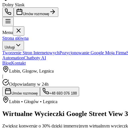
Dolny Slask
Umów rozmowę
Menu
Strona główna
Usługi
Tworzenie Stron Internetowych
Pozycjonowanie Google Moja Firma
Automation
Chatboty AI
Blog
Kontakt
Lubin, Glogow, Legnica
|
Odpowiadamy w 24h
Umów rozmowę
+48 693 076 188
Lubin • Głogów • Legnica
Wirtualne
Wycieczki
Google
Street
View
3
Zwiększ konwersje o 30% dzięki immersyjnym wirtualnym wycieczko