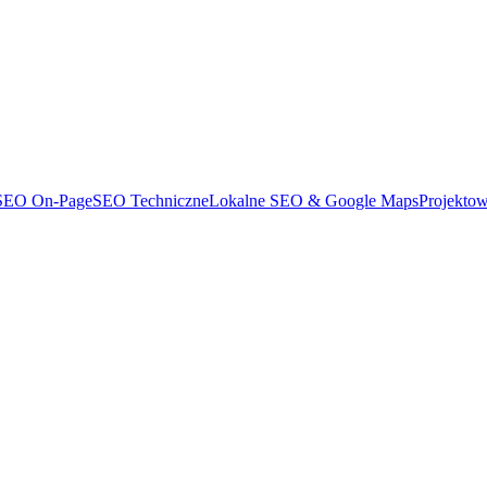
SEO On-Page
SEO Techniczne
Lokalne SEO & Google Maps
Projekto