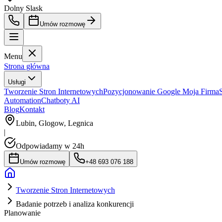
Dolny Slask
Umów rozmowę
Menu
Strona główna
Usługi
Tworzenie Stron Internetowych
Pozycjonowanie Google Moja Firma
Automation
Chatboty AI
Blog
Kontakt
Lubin, Glogow, Legnica
|
Odpowiadamy w 24h
Umów rozmowę
+48 693 076 188
Tworzenie Stron Internetowych
Badanie potrzeb i analiza konkurencji
Planowanie