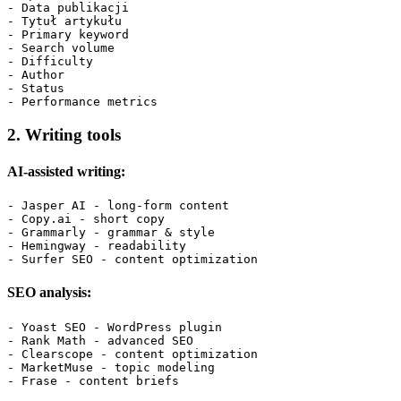
- Data publikacji

- Tytuł artykułu

- Primary keyword

- Search volume

- Difficulty

- Author

- Status

2. Writing tools
AI-assisted writing:
- Jasper AI - long-form content

- Copy.ai - short copy

- Grammarly - grammar & style

- Hemingway - readability

SEO analysis:
- Yoast SEO - WordPress plugin

- Rank Math - advanced SEO

- Clearscope - content optimization

- MarketMuse - topic modeling
