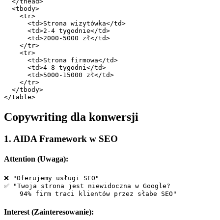
  </thead>

  <tbody>

    <tr>

      <td>Strona wizytówka</td>

      <td>2-4 tygodnie</td>

      <td>2000-5000 zł</td>

    </tr>

    <tr>

      <td>Strona firmowa</td>

      <td>4-8 tygodni</td>

      <td>5000-15000 zł</td>

    </tr>

  </tbody>

Copywriting dla konwersji
1. AIDA Framework w SEO
Attention (Uwaga):
❌ "Oferujemy usługi SEO"

✅ "Twoja strona jest niewidoczna w Google? 

Interest (Zainteresowanie):