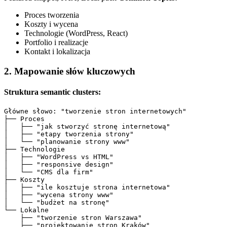
Proces tworzenia
Koszty i wycena
Technologie (WordPress, React)
Portfolio i realizacje
Kontakt i lokalizacja
2. Mapowanie słów kluczowych
Struktura semantic clusters:
Główne słowo: "tworzenie stron internetowych"

├── Proces

│   ├── "jak stworzyć stronę internetową"

│   ├── "etapy tworzenia strony"

│   └── "planowanie strony www"

├── Technologie

│   ├── "WordPress vs HTML"

│   ├── "responsive design"

│   └── "CMS dla firm"

├── Koszty

│   ├── "ile kosztuje strona internetowa"

│   ├── "wycena strony www"

│   └── "budżet na stronę"

└── Lokalne

    ├── "tworzenie stron Warszawa"

    ├── "projektowanie stron Kraków"
