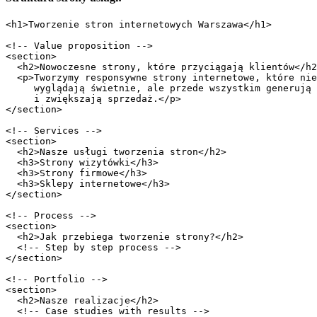
<h1>Tworzenie stron internetowych Warszawa</h1>

<!-- Value proposition -->

<section>

  <h2>Nowoczesne strony, które przyciągają klientów</h2
  <p>Tworzymy responsywne strony internetowe, które nie
     wyglądają świetnie, ale przede wszystkim generują 
     i zwiększają sprzedaż.</p>

</section>

<!-- Services -->

<section>

  <h2>Nasze usługi tworzenia stron</h2>

  <h3>Strony wizytówki</h3>

  <h3>Strony firmowe</h3>

  <h3>Sklepy internetowe</h3>

</section>

<!-- Process -->

<section>

  <h2>Jak przebiega tworzenie strony?</h2>

  <!-- Step by step process -->

</section>

<!-- Portfolio -->

<section>

  <h2>Nasze realizacje</h2>

  <!-- Case studies with results -->
