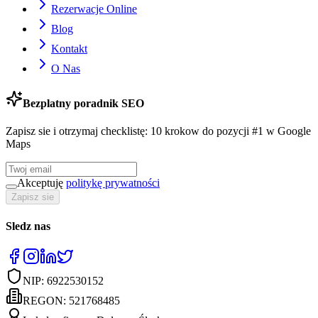
Rezerwacje Online
Blog
Kontakt
O Nas
Bezplatny poradnik SEO
Zapisz sie i otrzymaj checklistę: 10 krokow do pozycji #1 w Google
Maps
Akceptuję
politykę prywatności
Zapisz sie
Sledz nas
NIP:
6922530152
REGON:
521768485