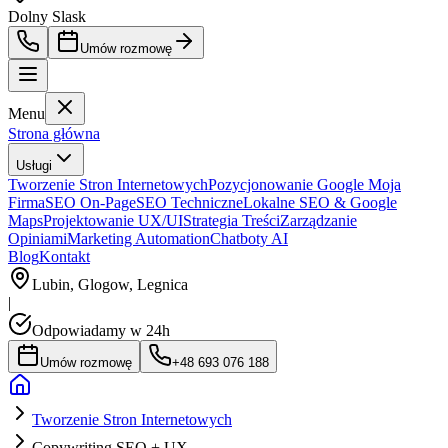
Dolny Slask
Umów rozmowę
Menu
Strona główna
Usługi
Tworzenie Stron Internetowych
Pozycjonowanie Google Moja
Firma
SEO On-Page
SEO Techniczne
Lokalne SEO & Google
Maps
Projektowanie UX/UI
Strategia Treści
Zarządzanie
Opiniami
Marketing Automation
Chatboty AI
Blog
Kontakt
Lubin, Glogow, Legnica
|
Odpowiadamy w 24h
Umów rozmowę
+48 693 076 188
Tworzenie Stron Internetowych
Copywriting SEO + UX