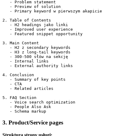
   - Problem statement

   - Preview of solution

   - Primary keyword w pierwszym akapicie

2. Table of Contents

   - H2 headings jako linki

   - Improved user experience

   - Featured snippet opportunity

3. Main Content

   - H2 z secondary keywords

   - H3 z long-tail keywords

   - 300-500 słów na sekcję

   - Internal links

   - External authority links

4. Conclusion

   - Summary of key points

   - CTA

   - Related articles

5. FAQ Section

   - Voice search optimization

   - People Also Ask

3. Product/Service pages
Struktura strony usługi: