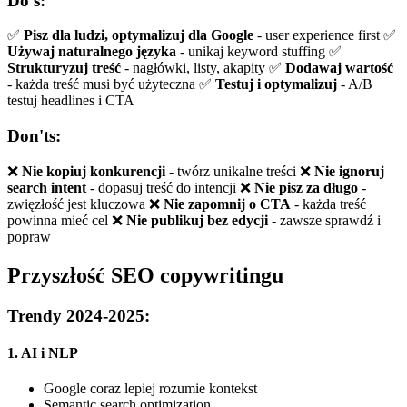
Do's:
✅
Pisz dla ludzi, optymalizuj dla Google
- user experience first ✅
Używaj naturalnego języka
- unikaj keyword stuffing ✅
Strukturyzuj treść
- nagłówki, listy, akapity ✅
Dodawaj wartość
- każda treść musi być użyteczna ✅
Testuj i optymalizuj
- A/B
testuj headlines i CTA
Don'ts:
❌
Nie kopiuj konkurencji
- twórz unikalne treści ❌
Nie ignoruj
search intent
- dopasuj treść do intencji ❌
Nie pisz za długo
-
zwięzłość jest kluczowa ❌
Nie zapomnij o CTA
- każda treść
powinna mieć cel ❌
Nie publikuj bez edycji
- zawsze sprawdź i
popraw
Przyszłość SEO copywritingu
Trendy 2024-2025:
1. AI i NLP
Google coraz lepiej rozumie kontekst
Semantic search optimization