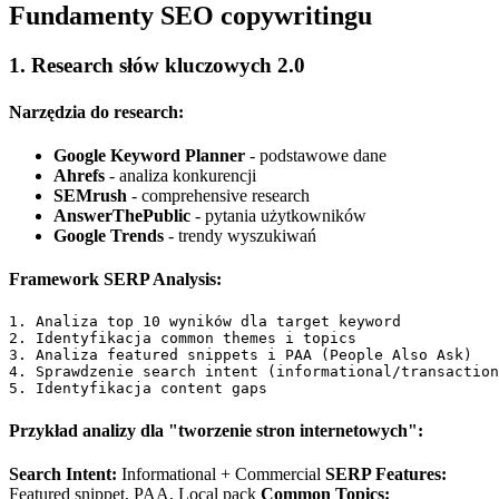
Fundamenty SEO copywritingu
1. Research słów kluczowych 2.0
Narzędzia do research:
Google Keyword Planner
- podstawowe dane
Ahrefs
- analiza konkurencji
SEMrush
- comprehensive research
AnswerThePublic
- pytania użytkowników
Google Trends
- trendy wyszukiwań
Framework SERP Analysis:
1. Analiza top 10 wyników dla target keyword

2. Identyfikacja common themes i topics

3. Analiza featured snippets i PAA (People Also Ask)

4. Sprawdzenie search intent (informational/transaction
Przykład analizy dla "tworzenie stron internetowych":
Search Intent:
Informational + Commercial
SERP Features:
Featured snippet, PAA, Local pack
Common Topics: