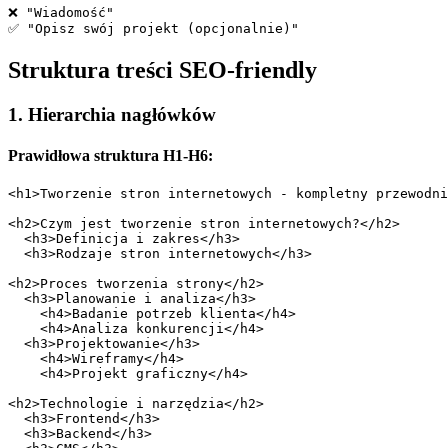
❌ "Wiadomość"

Struktura treści SEO-friendly
1. Hierarchia nagłówków
Prawidłowa struktura H1-H6:
<h1>Tworzenie stron internetowych - kompletny przewodni
<h2>Czym jest tworzenie stron internetowych?</h2>

  <h3>Definicja i zakres</h3>

  <h3>Rodzaje stron internetowych</h3>

<h2>Proces tworzenia strony</h2>

  <h3>Planowanie i analiza</h3>

    <h4>Badanie potrzeb klienta</h4>

    <h4>Analiza konkurencji</h4>

  <h3>Projektowanie</h3>

    <h4>Wireframy</h4>

    <h4>Projekt graficzny</h4>

<h2>Technologie i narzędzia</h2>

  <h3>Frontend</h3>

  <h3>Backend</h3>
