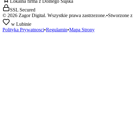
Lokalna firma z Dolnego Śląska
SSL Secured
©
2026
Zagor Digital. Wszystkie prawa zastrzezone.
•
Stworzone z
w Lubinie
Polityka Prywatnosci
•
Regulamin
•
Mapa Strony