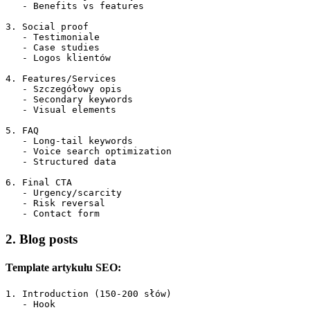
   - Benefits vs features

3. Social proof

   - Testimoniale

   - Case studies

   - Logos klientów

4. Features/Services

   - Szczegółowy opis

   - Secondary keywords

   - Visual elements

5. FAQ

   - Long-tail keywords

   - Voice search optimization

   - Structured data

6. Final CTA

   - Urgency/scarcity

   - Risk reversal

2. Blog posts
Template artykułu SEO:
1. Introduction (150-200 słów)

   - Hook
