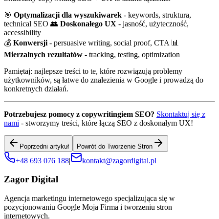
🎯
Optymalizacji dla wyszukiwarek
- keywords, struktura,
technical SEO 👥
Doskonałego UX
- jasność, użyteczność,
accessibility
💰
Konwersji
- persuasive writing, social proof, CTA 📊
Mierzalnych rezultatów
- tracking, testing, optimization
Pamiętaj: najlepsze treści to te, które rozwiązują problemy
użytkowników, są łatwe do znalezienia w Google i prowadzą do
konkretnych działań.
Potrzebujesz pomocy z copywritingiem SEO?
Skontaktuj się z
nami
- stworzymy treści, które łączą SEO z doskonałym UX!
Poprzedni artykuł
Powrót do Tworzenie Stron
+48 693 076 188
|
kontakt@zagordigital.pl
Zagor Digital
Agencja marketingu internetowego specjalizująca się w
pozycjonowaniu Google Moja Firma i tworzeniu stron
internetowych.