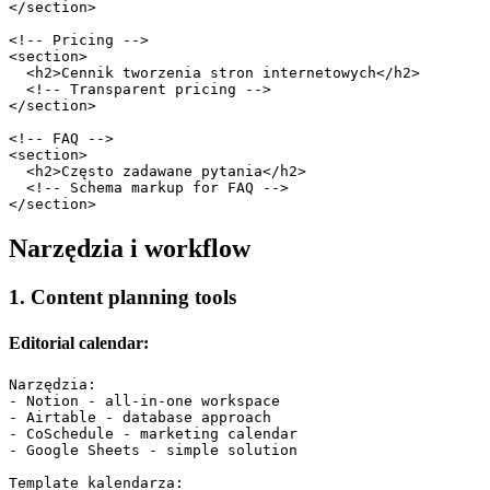
</section>

<!-- Pricing -->

<section>

  <h2>Cennik tworzenia stron internetowych</h2>

  <!-- Transparent pricing -->

</section>

<!-- FAQ -->

<section>

  <h2>Często zadawane pytania</h2>

  <!-- Schema markup for FAQ -->

Narzędzia i workflow
1. Content planning tools
Editorial calendar:
Narzędzia:

- Notion - all-in-one workspace

- Airtable - database approach

- CoSchedule - marketing calendar

- Google Sheets - simple solution

Template kalendarza:
