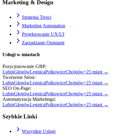
Marketing & Design
Strategia Tresci
Marketing Automation
Projektowanie UX/UI
Zarzadzanie Opiniami
Usługi w miastach
Pozycjonowanie GBP
:
Lubin
Głogów
Legnica
Polkowice
Chojnów
+
25
miast →
Tworzenie Stron
:
Lubin
Głogów
Legnica
Polkowice
Chojnów
+
25
miast →
SEO On-Page
:
Lubin
Głogów
Legnica
Polkowice
Chojnów
+
25
miast →
Automatyzacja Marketingu
:
Lubin
Głogów
Legnica
Polkowice
Chojnów
+
25
miast →
Szybkie Linki
Wszystkie Uslugi