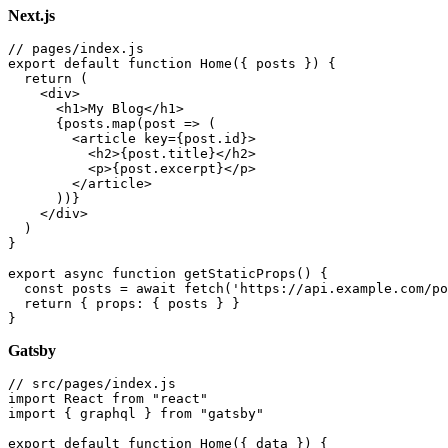
Next.js
// pages/index.js

export default function Home({ posts }) {

  return (

    <div>

      <h1>My Blog</h1>

      {posts.map(post => (

        <article key={post.id}>

          <h2>{post.title}</h2>

          <p>{post.excerpt}</p>

        </article>

      ))}

    </div>

  )

}

export async function getStaticProps() {

  const posts = await fetch('https://api.example.com/po
  return { props: { posts } }

Gatsby
// src/pages/index.js

import React from "react"

import { graphql } from "gatsby"

export default function Home({ data }) {
