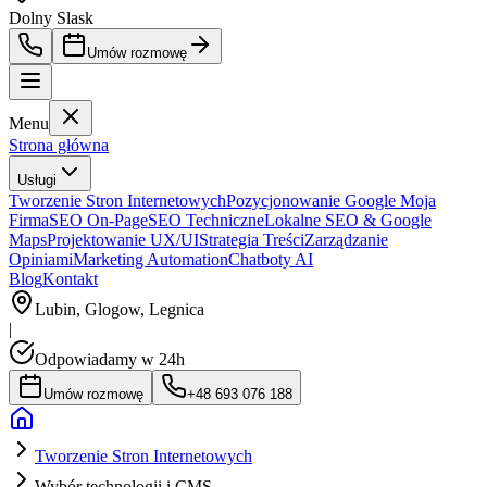
Dolny Slask
Umów rozmowę
Menu
Strona główna
Usługi
Tworzenie Stron Internetowych
Pozycjonowanie Google Moja
Firma
SEO On-Page
SEO Techniczne
Lokalne SEO & Google
Maps
Projektowanie UX/UI
Strategia Treści
Zarządzanie
Opiniami
Marketing Automation
Chatboty AI
Blog
Kontakt
Lubin, Glogow, Legnica
|
Odpowiadamy w 24h
Umów rozmowę
+48 693 076 188
Tworzenie Stron Internetowych
Wybór technologii i CMS