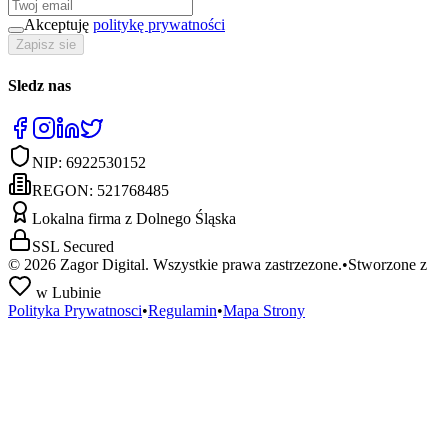
Akceptuję
politykę prywatności
Zapisz sie
Sledz nas
NIP:
6922530152
REGON:
521768485
Lokalna firma z Dolnego Śląska
SSL Secured
©
2026
Zagor Digital. Wszystkie prawa zastrzezone.
•
Stworzone z
w Lubinie
Polityka Prywatnosci
•
Regulamin
•
Mapa Strony