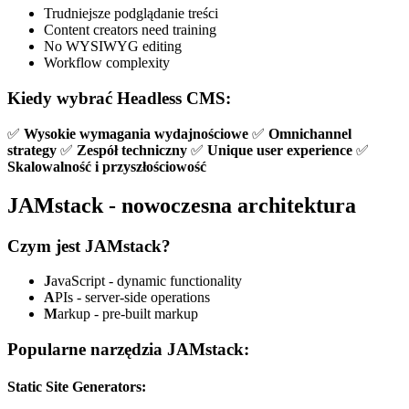
Trudniejsze podglądanie treści
Content creators need training
No WYSIWYG editing
Workflow complexity
Kiedy wybrać Headless CMS:
✅
Wysokie wymagania wydajnościowe
✅
Omnichannel
strategy
✅
Zespół techniczny
✅
Unique user experience
✅
Skalowalność i przyszłościowość
JAMstack - nowoczesna architektura
Czym jest JAMstack?
J
avaScript - dynamic functionality
A
PIs - server-side operations
M
arkup - pre-built markup
Popularne narzędzia JAMstack:
Static Site Generators: