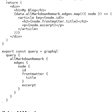
  return (

    <div>

      <h1>My Blog</h1>

      {data.allMarkdownRemark.edges.map(({ node }) => (

        <article key={node.id}>

          <h2>{node.frontmatter.title}</h2>

          <p>{node.excerpt}</p>

        </article>

      ))}

    </div>

  )

}

export const query = graphql`

  query {

    allMarkdownRemark {

      edges {

        node {

          id

          frontmatter {

            title

          }

          excerpt

        }

      }

    }

  }
