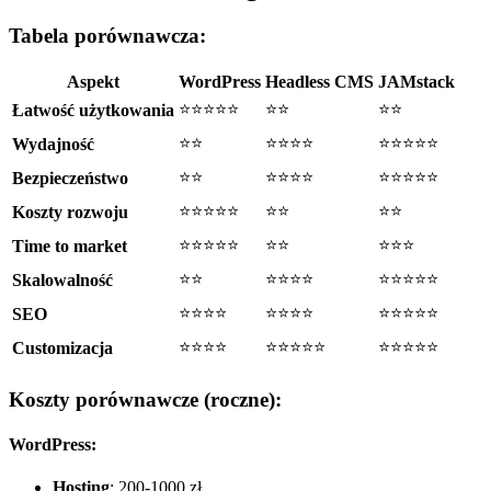
Tabela porównawcza:
Aspekt
WordPress
Headless CMS
JAMstack
⭐⭐⭐⭐⭐
⭐⭐
⭐⭐
Łatwość użytkowania
⭐⭐
⭐⭐⭐⭐
⭐⭐⭐⭐⭐
Wydajność
⭐⭐
⭐⭐⭐⭐
⭐⭐⭐⭐⭐
Bezpieczeństwo
⭐⭐⭐⭐⭐
⭐⭐
⭐⭐
Koszty rozwoju
⭐⭐⭐⭐⭐
⭐⭐
⭐⭐⭐
Time to market
⭐⭐
⭐⭐⭐⭐
⭐⭐⭐⭐⭐
Skalowalność
⭐⭐⭐⭐
⭐⭐⭐⭐
⭐⭐⭐⭐⭐
SEO
⭐⭐⭐⭐
⭐⭐⭐⭐⭐
⭐⭐⭐⭐⭐
Customizacja
Koszty porównawcze (roczne):
WordPress:
Hosting
: 200-1000 zł