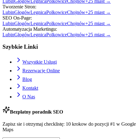
Lubin
Głogów
Legnica
Polkowice
Chojnów
+
25
miast →
Tworzenie Stron
:
Lubin
Głogów
Legnica
Polkowice
Chojnów
+
25
miast →
SEO On-Page
:
Lubin
Głogów
Legnica
Polkowice
Chojnów
+
25
miast →
Automatyzacja Marketingu
:
Lubin
Głogów
Legnica
Polkowice
Chojnów
+
25
miast →
Szybkie Linki
Wszystkie Uslugi
Rezerwacje Online
Blog
Kontakt
O Nas
Bezplatny poradnik SEO
Zapisz sie i otrzymaj checklistę: 10 krokow do pozycji #1 w Google
Maps