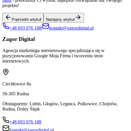
nami
- pomożemy Ci wybrać najlepsze rozwiązanie dla Twojego
projektu!
Poprzedni artykuł
Następny artykuł
+48 693 076 188
|
kontakt@zagordigital.pl
Zagor Digital
Agencja marketingu internetowego specjalizująca się w
pozycjonowaniu Google Moja Firma i tworzeniu stron
internetowych.
Ciechłowice 8a
59-305
Rudna
Obslugujemy:
Lubin, Głogów, Legnica, Polkowice, Chojnów,
Rudna, Dolny Śląsk
+48 693 076 188
kontakt@zagordigital.pl