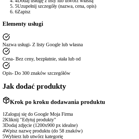
4
Dodaj usługę z listy lub utwórz własną
5
Uzupełnij szczegóły (nazwa, cena, opis)
6
Zapisz
Elementy usługi
Nazwa usługi
-
Z listy Google lub własna
Cena
-
Bez ceny, bezpłatnie, stała lub od
Opis
-
Do 300 znaków szczegółów
Jak dodać produkty
Krok po kroku dodawania produktu
1
Zaloguj się do Google Moja Firma
2
Kliknij "Edytuj produkty"
3
Dodaj zdjęcie (1200x900 px idealne)
4
Wpisz nazwę produktu (do 58 znaków)
5
Wybierz lub utwórz kategorię