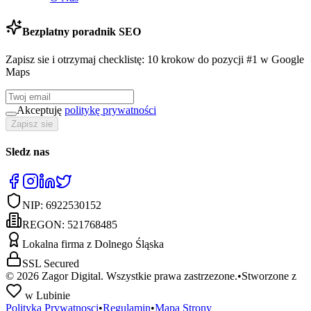
Bezplatny poradnik SEO
Zapisz sie i otrzymaj checklistę: 10 krokow do pozycji #1 w Google
Maps
Akceptuję
politykę prywatności
Zapisz sie
Sledz nas
NIP:
6922530152
REGON:
521768485
Lokalna firma z Dolnego Śląska
SSL Secured
©
2026
Zagor Digital. Wszystkie prawa zastrzezone.
•
Stworzone z
w Lubinie
Polityka Prywatnosci
•
Regulamin
•
Mapa Strony