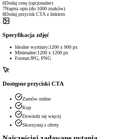
6
Dodaj cenę (opcjonalne)
7
Napisz opis (do 1000 znaków)
8
Dodaj przycisk CTA z linkiem
Specyfikacja zdjęć
Idealne wymiary:
1200 x 900 px
Minimalne:
1200 x 1200 px
Format:
JPG, PNG
Dostępne przyciski CTA
Zamów online
Kup
Dowiedz się więcej
Skorzystaj z oferty
Najczęściej zadawane pytania