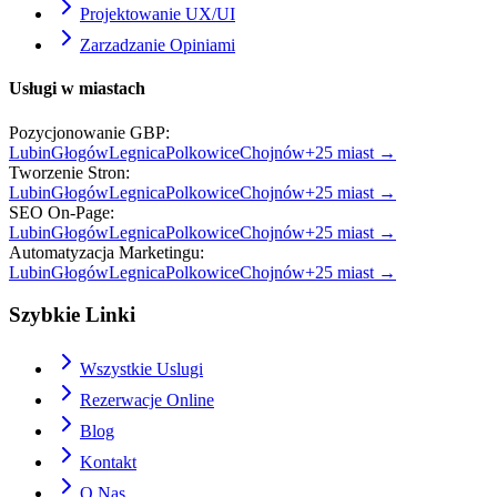
Projektowanie UX/UI
Zarzadzanie Opiniami
Usługi w miastach
Pozycjonowanie GBP
:
Lubin
Głogów
Legnica
Polkowice
Chojnów
+
25
miast →
Tworzenie Stron
:
Lubin
Głogów
Legnica
Polkowice
Chojnów
+
25
miast →
SEO On-Page
:
Lubin
Głogów
Legnica
Polkowice
Chojnów
+
25
miast →
Automatyzacja Marketingu
:
Lubin
Głogów
Legnica
Polkowice
Chojnów
+
25
miast →
Szybkie Linki
Wszystkie Uslugi
Rezerwacje Online
Blog
Kontakt
O Nas