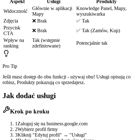
Aspekt
Usługi
Produkty
Głównie w aplikacji
Knowledge Panel, Mapy,
Widoczność
Mapy
wyszukiwarka
Zdjęcia
❌ Brak
✅ Tak
Przycisk
❌ Brak
✅ Tak (Zamów, Kup)
CTA
Wpływ na
Tak (wstępnie
Potencjalnie tak
ranking
zdefiniowane)
Pro Tip
Jeśli masz dostęp do obu funkcji - używaj obu! Usługi opisują co
robisz, Produkty pokazują co sprzedajesz.
Jak dodać usługi
Krok po kroku
1
Zaloguj się na business.google.com
2
Wybierz profil firmy
3
Kliknij "Edytuj profil" → "Usługi"