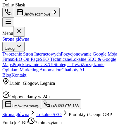
Dolny Slask
Umów rozmowę
Menu
Strona główna
Usługi
Tworzenie Stron Internetowych
Pozycjonowanie Google Moja
Firma
SEO On-Page
SEO Techniczne
Lokalne SEO & Google
Maps
Projektowanie UX/UI
Strategia Treści
Zarządzanie
Opiniami
Marketing Automation
Chatboty AI
Blog
Kontakt
Lubin, Glogow, Legnica
|
Odpowiadamy w 24h
Umów rozmowę
+48 693 076 188
Strona główna
Lokalne SEO
Produkty i Usługi GBP
Funkcje GBP
7 min czytania