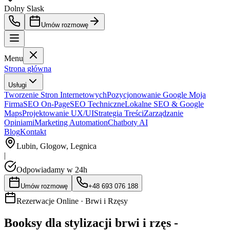
Dolny Slask
Umów rozmowę
Menu
Strona główna
Usługi
Tworzenie Stron Internetowych
Pozycjonowanie Google Moja
Firma
SEO On-Page
SEO Techniczne
Lokalne SEO & Google
Maps
Projektowanie UX/UI
Strategia Treści
Zarządzanie
Opiniami
Marketing Automation
Chatboty AI
Blog
Kontakt
Lubin, Glogow, Legnica
|
Odpowiadamy w 24h
Umów rozmowę
+48 693 076 188
Rezerwacje Online ·
Brwi i Rzęsy
Booksy dla stylizacji brwi i rzęs -