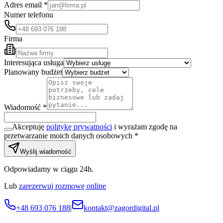
Adres email *
Numer telefonu
Firma
Interesująca usługa
Planowany budżet
Wiadomość *
Akceptuję
politykę prywatności
i wyrażam zgodę na
przetwarzanie moich danych osobowych *
Wyślij wiadomość
Odpowiadamy w ciągu 24h.
Lub
zarezerwuj rozmowę online
+48 693 076 188
|
kontakt@zagordigital.pl