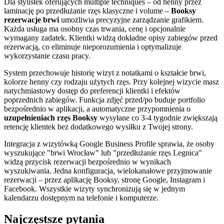
Dla stylistek oferujących multiple techniques – od henny przez
laminację po przedłużanie rzęs klasyczne i volume –
Booksy
rezerwacje brwi
umożliwia precyzyjne zarządzanie grafikiem.
Każda usługa ma osobny czas trwania, cenę i opcjonalnie
wymagany zadatek. Klientki widzą dokładne opisy zabiegów przed
rezerwacją, co eliminuje nieporozumienia i optymalizuje
wykorzystanie czasu pracy.
System przechowuje historię wizyt z notatkami o kształcie brwi,
kolorze henny czy rodzaju użytych rzęs. Przy kolejnej wizycie masz
natychmiastowy dostęp do preferencji klientki i efektów
poprzednich zabiegów. Funkcja zdjęć przed/po buduje portfolio
bezpośrednio w aplikacji, a automatyczne przypomnienia o
uzupełnieniach rzęs Booksy
wysyłane co 3-4 tygodnie zwiększają
retencję klientek bez dodatkowego wysiłku z Twojej strony.
Integracja z wizytówką Google Business Profile sprawia, że osoby
wyszukujące "brwi Wrocław" lub "przedłużanie rzęs Legnica"
widzą przycisk rezerwacji bezpośrednio w wynikach
wyszukiwania. Jedna konfiguracja, wielokanałowe przyjmowanie
rezerwacji – przez aplikację Booksy, stronę Google, Instagram i
Facebook. Wszystkie wizyty synchronizują się w jednym
kalendarzu dostępnym na telefonie i komputerze.
Najczęstsze pytania