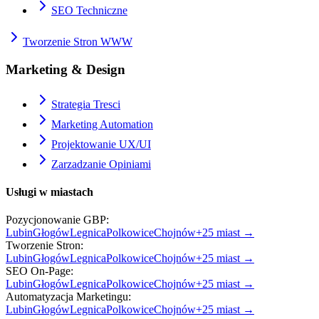
SEO Techniczne
Tworzenie Stron WWW
Marketing & Design
Strategia Tresci
Marketing Automation
Projektowanie UX/UI
Zarzadzanie Opiniami
Usługi w miastach
Pozycjonowanie GBP
:
Lubin
Głogów
Legnica
Polkowice
Chojnów
+
25
miast →
Tworzenie Stron
:
Lubin
Głogów
Legnica
Polkowice
Chojnów
+
25
miast →
SEO On-Page
:
Lubin
Głogów
Legnica
Polkowice
Chojnów
+
25
miast →
Automatyzacja Marketingu
:
Lubin
Głogów
Legnica
Polkowice
Chojnów
+
25
miast →