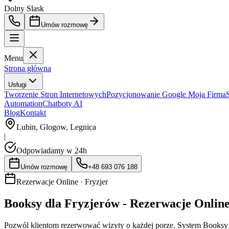
Dolny Slask
Umów rozmowę
Menu
Strona główna
Usługi
Tworzenie Stron Internetowych
Pozycjonowanie Google Moja Firma
Automation
Chatboty AI
Blog
Kontakt
Lubin, Glogow, Legnica
|
Odpowiadamy w 24h
Umów rozmowę
+48 693 076 188
Rezerwacje Online ·
Fryzjer
Booksy dla Fryzjerów - Rezerwacje Online
Pozwól klientom rezerwować wizyty o każdej porze. System Booksy a