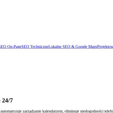
SEO On-Page
SEO Techniczne
Lokalne SEO & Google Maps
Projekto
 24/7
utomatyzuje zarządzanie kalendarzem, eliminuje niedogodności telefo