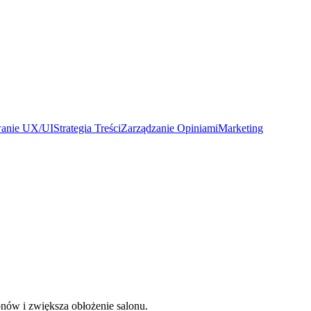
wanie UX/UI
Strategia Treści
Zarządzanie Opiniami
Marketing
nów i zwiększa obłożenie salonu.