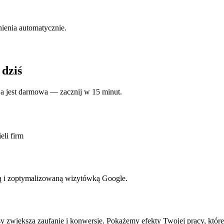
nienia automatycznie.
 dziś
cja jest darmowa — zacznij w 15 minut.
eli firm
oną i zoptymalizowaną wizytówką Google.
oksy zwiększa zaufanie i konwersje. Pokażemy efekty Twojej pracy, któr