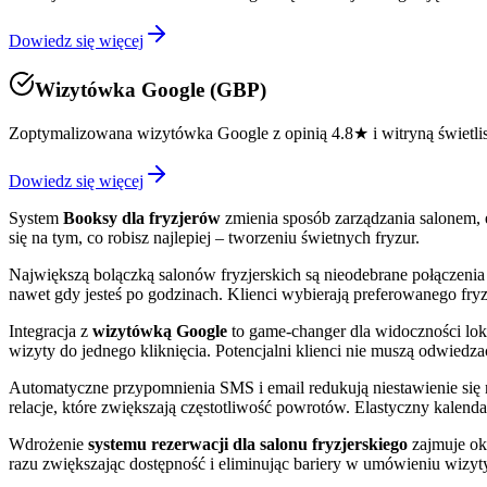
Dowiedz się więcej
Wizytówka Google (GBP)
Zoptymalizowana wizytówka Google z opinią 4.8★ i witryną świetli
Dowiedz się więcej
System
Booksy dla fryzjerów
zmienia sposób zarządzania salonem, e
się na tym, co robisz najlepiej – tworzeniu świetnych fryzur.
Największą bolączką salonów fryzjerskich są nieodebrane połączenia
nawet gdy jesteś po godzinach. Klienci wybierają preferowanego fryzje
Integracja z
wizytówką Google
to game-changer dla widoczności lok
wizyty do jednego kliknięcia. Potencjalni klienci nie muszą odwiedza
Automatyczne przypomnienia SMS i email redukują niestawienie się na
relacje, które zwiększają częstotliwość powrotów. Elastyczny kalenda
Wdrożenie
systemu rezerwacji dla salonu fryzjerskiego
zajmuje oko
razu zwiększając dostępność i eliminując bariery w umówieniu wizyt