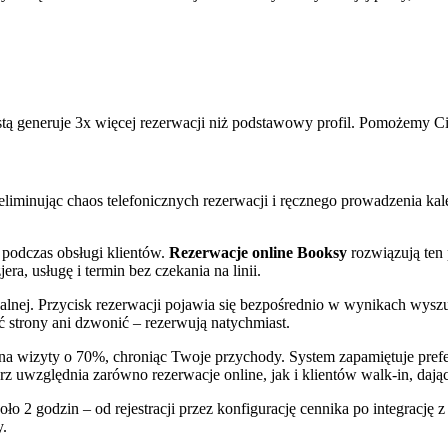
stą generuje 3x więcej rezerwacji niż podstawowy profil. Pomożemy C
liminując chaos telefonicznych rezerwacji i ręcznego prowadzenia kale
 podczas obsługi klientów.
Rezerwacje online Booksy
rozwiązują ten 
ra, usługę i termin bez czekania na linii.
alnej. Przycisk rezerwacji pojawia się bezpośrednio w wynikach wyszu
ć strony ani dzwonić – rezerwują natychmiast.
 wizyty o 70%, chroniąc Twoje przychody. System zapamiętuje preferen
rz uwzględnia zarówno rezerwacje online, jak i klientów walk-in, dają
ło 2 godzin – od rejestracji przez konfigurację cennika po integrację
y.