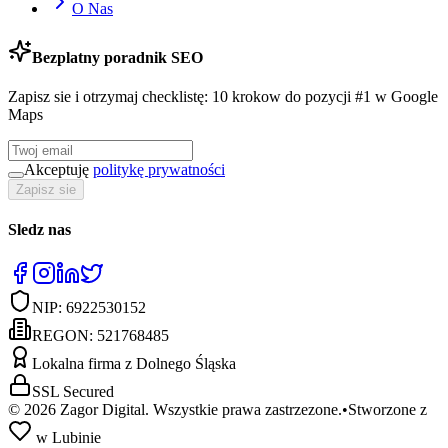
O Nas
Bezplatny poradnik SEO
Zapisz sie i otrzymaj checklistę: 10 krokow do pozycji #1 w Google
Maps
Akceptuję
politykę prywatności
Zapisz sie
Sledz nas
NIP:
6922530152
REGON:
521768485
Lokalna firma z Dolnego Śląska
SSL Secured
©
2026
Zagor Digital. Wszystkie prawa zastrzezone.
•
Stworzone z
w Lubinie