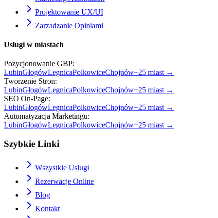
Projektowanie UX/UI
Zarzadzanie Opiniami
Usługi w miastach
Pozycjonowanie GBP
:
Lubin
Głogów
Legnica
Polkowice
Chojnów
+
25
miast →
Tworzenie Stron
:
Lubin
Głogów
Legnica
Polkowice
Chojnów
+
25
miast →
SEO On-Page
:
Lubin
Głogów
Legnica
Polkowice
Chojnów
+
25
miast →
Automatyzacja Marketingu
:
Lubin
Głogów
Legnica
Polkowice
Chojnów
+
25
miast →
Szybkie Linki
Wszystkie Uslugi
Rezerwacje Online
Blog
Kontakt