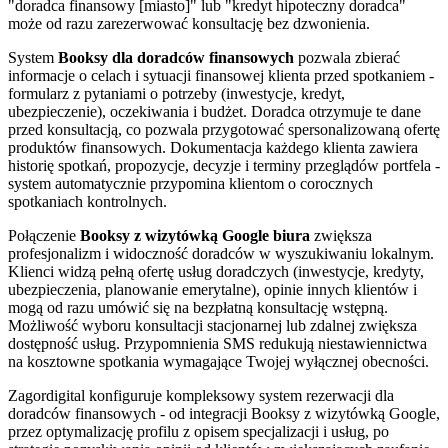
"doradca finansowy [miasto]" lub "kredyt hipoteczny doradca"
może od razu zarezerwować konsultację bez dzwonienia.
System
Booksy dla doradców finansowych
pozwala zbierać
informacje o celach i sytuacji finansowej klienta przed spotkaniem -
formularz z pytaniami o potrzeby (inwestycje, kredyt,
ubezpieczenie), oczekiwania i budżet. Doradca otrzymuje te dane
przed konsultacją, co pozwala przygotować spersonalizowaną ofertę
produktów finansowych. Dokumentacja każdego klienta zawiera
historię spotkań, propozycje, decyzje i terminy przeglądów portfela -
system automatycznie przypomina klientom o corocznych
spotkaniach kontrolnych.
Połączenie
Booksy z wizytówką Google biura
zwiększa
profesjonalizm i widoczność doradców w wyszukiwaniu lokalnym.
Klienci widzą pełną ofertę usług doradczych (inwestycje, kredyty,
ubezpieczenia, planowanie emerytalne), opinie innych klientów i
mogą od razu umówić się na bezpłatną konsultację wstępną.
Możliwość wyboru konsultacji stacjonarnej lub zdalnej zwiększa
dostępność usług. Przypomnienia SMS redukują niestawiennictwa
na kosztowne spotkania wymagające Twojej wyłącznej obecności.
Zagordigital konfiguruje kompleksowy system rezerwacji dla
doradców finansowych - od integracji Booksy z wizytówką Google,
przez optymalizację profilu z opisem specjalizacji i usług, po