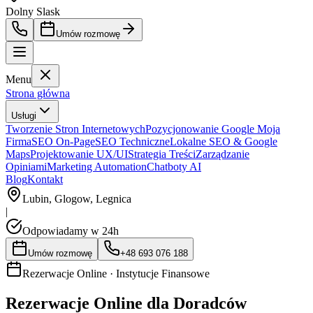
Dolny Slask
Umów rozmowę
Menu
Strona główna
Usługi
Tworzenie Stron Internetowych
Pozycjonowanie Google Moja
Firma
SEO On-Page
SEO Techniczne
Lokalne SEO & Google
Maps
Projektowanie UX/UI
Strategia Treści
Zarządzanie
Opiniami
Marketing Automation
Chatboty AI
Blog
Kontakt
Lubin, Glogow, Legnica
|
Odpowiadamy w 24h
Umów rozmowę
+48 693 076 188
Rezerwacje Online ·
Instytucje Finansowe
Rezerwacje Online dla Doradców