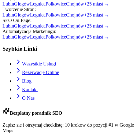
Lubin
Głogów
Legnica
Polkowice
Chojnów
+
25
miast →
Tworzenie Stron
:
Lubin
Głogów
Legnica
Polkowice
Chojnów
+
25
miast →
SEO On-Page
:
Lubin
Głogów
Legnica
Polkowice
Chojnów
+
25
miast →
Automatyzacja Marketingu
:
Lubin
Głogów
Legnica
Polkowice
Chojnów
+
25
miast →
Szybkie Linki
Wszystkie Uslugi
Rezerwacje Online
Blog
Kontakt
O Nas
Bezplatny poradnik SEO
Zapisz sie i otrzymaj checklistę: 10 krokow do pozycji #1 w Google
Maps