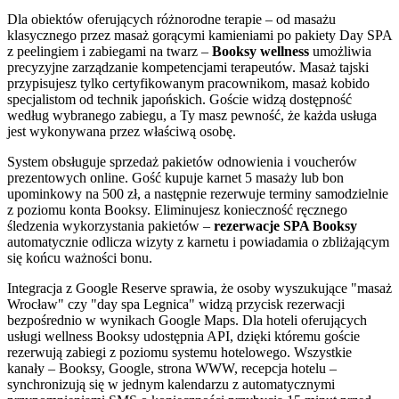
Dla obiektów oferujących różnorodne terapie – od masażu
klasycznego przez masaż gorącymi kamieniami po pakiety Day SPA
z peelingiem i zabiegami na twarz –
Booksy wellness
umożliwia
precyzyjne zarządzanie kompetencjami terapeutów. Masaż tajski
przypisujesz tylko certyfikowanym pracownikom, masaż kobido
specjalistom od technik japońskich. Goście widzą dostępność
według wybranego zabiegu, a Ty masz pewność, że każda usługa
jest wykonywana przez właściwą osobę.
System obsługuje sprzedaż pakietów odnowienia i voucherów
prezentowych online. Gość kupuje karnet 5 masaży lub bon
upominkowy na 500 zł, a następnie rezerwuje terminy samodzielnie
z poziomu konta Booksy. Eliminujesz konieczność ręcznego
śledzenia wykorzystania pakietów –
rezerwacje SPA Booksy
automatycznie odlicza wizyty z karnetu i powiadamia o zbliżającym
się końcu ważności bonu.
Integracja z Google Reserve sprawia, że osoby wyszukujące "masaż
Wrocław" czy "day spa Legnica" widzą przycisk rezerwacji
bezpośrednio w wynikach Google Maps. Dla hoteli oferujących
usługi wellness Booksy udostępnia API, dzięki któremu goście
rezerwują zabiegi z poziomu systemu hotelowego. Wszystkie
kanały – Booksy, Google, strona WWW, recepcja hotelu –
synchronizują się w jednym kalendarzu z automatycznymi