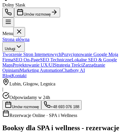
Dolny Slask
Umów rozmowę
Menu
Strona główna
Usługi
Tworzenie Stron Internetowych
Pozycjonowanie Google Moja
Firma
SEO On-Page
SEO Techniczne
Lokalne SEO & Google
Maps
Projektowanie UX/UI
Strategia Treści
Zarządzanie
Opiniami
Marketing Automation
Chatboty AI
Blog
Kontakt
Lubin, Glogow, Legnica
|
Odpowiadamy w 24h
Umów rozmowę
+48 693 076 188
Rezerwacje Online ·
SPA i Wellness
Booksy dla SPA i wellness - rezerwacje