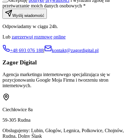
Akceptuję
politykę prywatności
i wyrażam zgodę na
przetwarzanie moich danych osobowych *
Wyślij wiadomość
Odpowiadamy w ciągu 24h.
Lub
zarezerwuj rozmowę online
+48 693 076 188
|
kontakt@zagordigital.pl
Zagor Digital
Agencja marketingu internetowego specjalizująca się w
pozycjonowaniu Google Moja Firma i tworzeniu stron
internetowych.
Ciechłowice 8a
59-305
Rudna
Obslugujemy:
Lubin, Głogów, Legnica, Polkowice, Chojnów,
Rudna, Dolny Śląsk