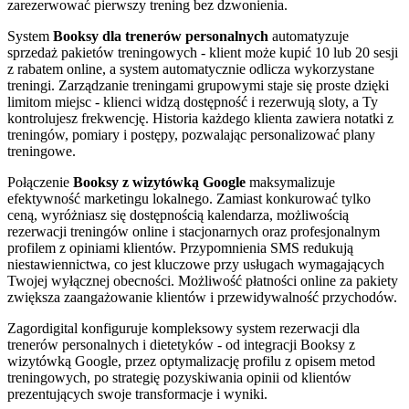
zarezerwować pierwszy trening bez dzwonienia.
System
Booksy dla trenerów personalnych
automatyzuje
sprzedaż pakietów treningowych - klient może kupić 10 lub 20 sesji
z rabatem online, a system automatycznie odlicza wykorzystane
treningi. Zarządzanie treningami grupowymi staje się proste dzięki
limitom miejsc - klienci widzą dostępność i rezerwują sloty, a Ty
kontrolujesz frekwencję. Historia każdego klienta zawiera notatki z
treningów, pomiary i postępy, pozwalając personalizować plany
treningowe.
Połączenie
Booksy z wizytówką Google
maksymalizuje
efektywność marketingu lokalnego. Zamiast konkurować tylko
ceną, wyróżniasz się dostępnością kalendarza, możliwością
rezerwacji treningów online i stacjonarnych oraz profesjonalnym
profilem z opiniami klientów. Przypomnienia SMS redukują
niestawiennictwa, co jest kluczowe przy usługach wymagających
Twojej wyłącznej obecności. Możliwość płatności online za pakiety
zwiększa zaangażowanie klientów i przewidywalność przychodów.
Zagordigital konfiguruje kompleksowy system rezerwacji dla
trenerów personalnych i dietetyków - od integracji Booksy z
wizytówką Google, przez optymalizację profilu z opisem metod
treningowych, po strategię pozyskiwania opinii od klientów
prezentujących swoje transformacje i wyniki.