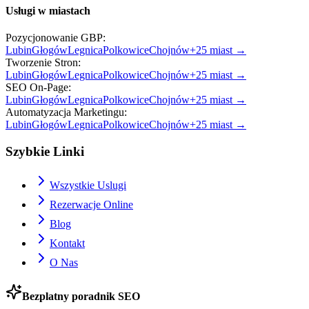
Usługi w miastach
Pozycjonowanie GBP
:
Lubin
Głogów
Legnica
Polkowice
Chojnów
+
25
miast →
Tworzenie Stron
:
Lubin
Głogów
Legnica
Polkowice
Chojnów
+
25
miast →
SEO On-Page
:
Lubin
Głogów
Legnica
Polkowice
Chojnów
+
25
miast →
Automatyzacja Marketingu
:
Lubin
Głogów
Legnica
Polkowice
Chojnów
+
25
miast →
Szybkie Linki
Wszystkie Uslugi
Rezerwacje Online
Blog
Kontakt
O Nas
Bezplatny poradnik SEO