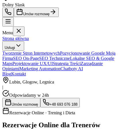
Dolny Slask
Umów rozmowę
Menu
Strona główna
Usługi
Tworzenie Stron Internetowych
Pozycjonowanie Google Moja
Firma
SEO On-Page
SEO Techniczne
Lokalne SEO & Google
Maps
Projektowanie UX/UI
Strategia Treści
Zarządzanie
Opiniami
Marketing Automation
Chatboty AI
Blog
Kontakt
Lubin, Glogow, Legnica
|
Odpowiadamy w 24h
Umów rozmowę
+48 693 076 188
Rezerwacje Online ·
Trening i Dieta
Rezerwacje Online dla Trenerów