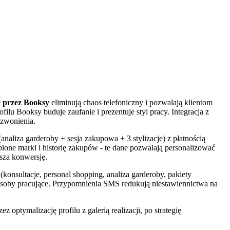
e przez Booksy
eliminują chaos telefoniczny i pozwalają klientom
filu Booksy buduje zaufanie i prezentuje styl pracy. Integracja z
dzwonienia.
aliza garderoby + sesja zakupowa + 3 stylizacje) z płatnością
bione marki i historię zakupów - te dane pozwalają personalizować
ksza konwersję.
onsultacje, personal shopping, analiza garderoby, pakiety
ą osoby pracujące. Przypomnienia SMS redukują niestawiennictwa na
optymalizację profilu z galerią realizacji, po strategię