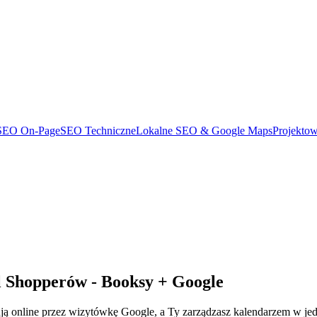
SEO On-Page
SEO Techniczne
Lokalne SEO & Google Maps
Projekto
al Shopperów - Booksy + Google
rwują online przez wizytówkę Google, a Ty zarządzasz kalendarzem w je