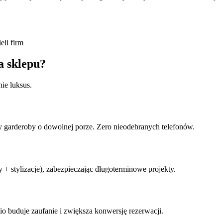
eli firm
la
sklepu
?
nie luksus.
izy garderoby o dowolnej porze. Zero nieodebranych telefonów.
py + stylizacje), zabezpieczając długoterminowe projekty.
lio buduje zaufanie i zwiększa konwersję rezerwacji.