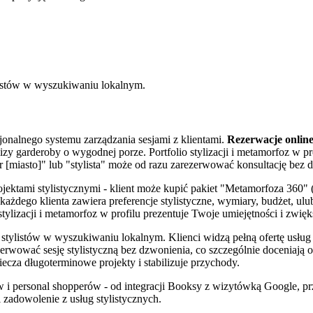
istów w wyszukiwaniu lokalnym.
sjonalnego systemu zarządzania sesjami z klientami.
Rezerwacje onlin
zy garderoby o wygodnej porze. Portfolio stylizacji i metamorfoz w pro
 [miasto]" lub "stylista" może od razu zarezerwować konsultację bez 
tami stylistycznymi - klient może kupić pakiet "Metamorfoza 360" (an
ażdego klienta zawiera preferencje stylistyczne, wymiary, budżet, ulu
tylizacji i metamorfoz w profilu prezentuje Twoje umiejętności i zwię
ylistów w wyszukiwaniu lokalnym. Klienci widzą pełną ofertę usług (k
rezerwować sesję stylistyczną bez dzwonienia, co szczególnie doceniaj
iecza długoterminowe projekty i stabilizuje przychody.
i personal shopperów - od integracji Booksy z wizytówką Google, przez 
 zadowolenie z usług stylistycznych.