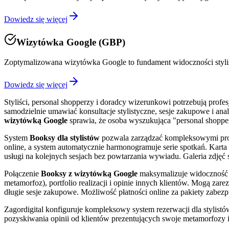
Dowiedz się więcej
Wizytówka Google (GBP)
Zoptymalizowana wizytówka Google to fundament widoczności styl
Dowiedz się więcej
Styliści, personal shopperzy i doradcy wizerunkowi potrzebują profe
samodzielnie umawiać konsultacje stylistyczne, sesje zakupowe i anali
wizytówką Google
sprawia, że osoba wyszukująca "personal shopper
System
Booksy dla stylistów
pozwala zarządzać kompleksowymi projek
online, a system automatycznie harmonogramuje serie spotkań. Karta k
usługi na kolejnych sesjach bez powtarzania wywiadu. Galeria zdjęć s
Połączenie
Booksy z wizytówką Google
maksymalizuje widoczność st
metamorfoz), portfolio realizacji i opinie innych klientów. Mogą za
długie sesje zakupowe. Możliwość płatności online za pakiety zabezp
Zagordigital konfiguruje kompleksowy system rezerwacji dla stylistów 
pozyskiwania opinii od klientów prezentujących swoje metamorfozy i