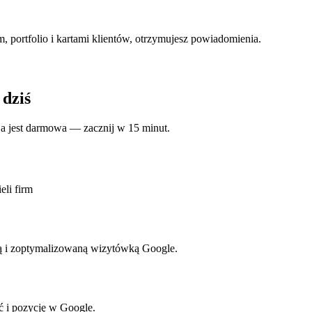
m, portfolio i kartami klientów, otrzymujesz powiadomienia.
 dziś
cja jest darmowa — zacznij w 15 minut.
eli firm
oną i zoptymalizowaną wizytówką Google.
ść i pozycję w Google.