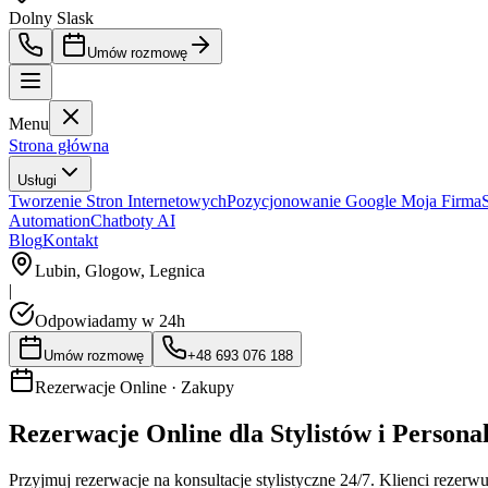
Dolny Slask
Umów rozmowę
Menu
Strona główna
Usługi
Tworzenie Stron Internetowych
Pozycjonowanie Google Moja Firma
Automation
Chatboty AI
Blog
Kontakt
Lubin, Glogow, Legnica
|
Odpowiadamy w 24h
Umów rozmowę
+48 693 076 188
Rezerwacje Online ·
Zakupy
Rezerwacje Online dla Stylistów i Person
Przyjmuj rezerwacje na konsultacje stylistyczne 24/7. Klienci reze