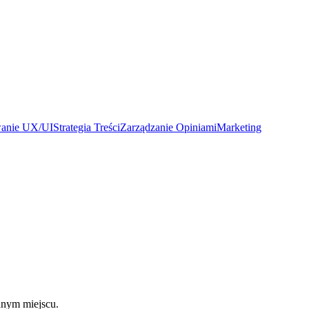
wanie UX/UI
Strategia Treści
Zarządzanie Opiniami
Marketing
dnym miejscu.