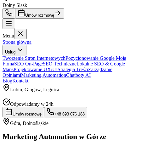
Dolny Slask
Umów rozmowę
Menu
Strona główna
Usługi
Tworzenie Stron Internetowych
Pozycjonowanie Google Moja
Firma
SEO On-Page
SEO Techniczne
Lokalne SEO & Google
Maps
Projektowanie UX/UI
Strategia Treści
Zarządzanie
Opiniami
Marketing Automation
Chatboty AI
Blog
Kontakt
Lubin, Glogow, Legnica
|
Odpowiadamy w 24h
Umów rozmowę
+48 693 076 188
Góra
,
Dolnośląskie
Marketing Automation w Górze