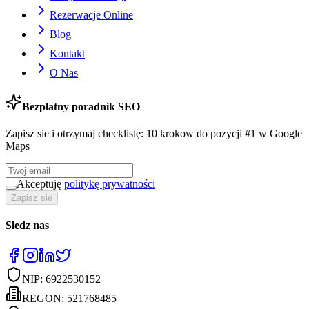
Rezerwacje Online
Blog
Kontakt
O Nas
Bezplatny poradnik SEO
Zapisz sie i otrzymaj checklistę: 10 krokow do pozycji #1 w Google
Maps
Akceptuję
politykę prywatności
Zapisz sie
Sledz nas
NIP:
6922530152
REGON:
521768485