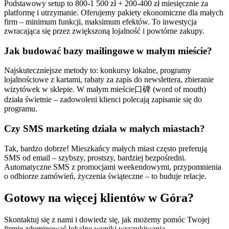
Podstawowy setup to 800-1 500 zł + 200-400 zł miesięcznie za
platformę i utrzymanie. Oferujemy pakiety ekonomiczne dla małych
firm – minimum funkcji, maksimum efektów. To inwestycja
zwracająca się przez zwiększoną lojalność i powtórne zakupy.
Jak budować bazy mailingowe w małym mieście?
Najskuteczniejsze metody to: konkursy lokalne, programy
lojalnościowe z kartami, rabaty za zapis do newslettera, zbieranie
wizytówek w sklepie. W małym mieście口碑 (word of mouth)
działa świetnie – zadowoleni klienci polecają zapisanie się do
programu.
Czy SMS marketing działa w małych miastach?
Tak, bardzo dobrze! Mieszkańcy małych miast często preferują
SMS od email – szybszy, prostszy, bardziej bezpośredni.
Automatyczne SMS z promocjami weekendowymi, przypomnienia
o odbiorze zamówień, życzenia świąteczne – to buduje relacje.
Gotowy na więcej klientów w
Góra
?
Skontaktuj się z nami i dowiedz się, jak możemy pomóc Twojej
firmie zdominować lokalne wyniki wyszukiwania