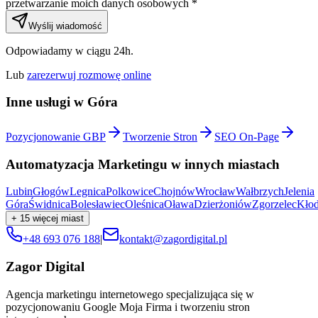
przetwarzanie moich danych osobowych *
Wyślij wiadomość
Odpowiadamy w ciągu 24h.
Lub
zarezerwuj rozmowę online
Inne usługi w
Góra
Pozycjonowanie GBP
Tworzenie Stron
SEO On-Page
Automatyzacja Marketingu
w innych miastach
Lubin
Głogów
Legnica
Polkowice
Chojnów
Wrocław
Wałbrzych
Jelenia
Góra
Świdnica
Bolesławiec
Oleśnica
Oława
Dzierżoniów
Zgorzelec
Kło
+
15
więcej miast
+48 693 076 188
|
kontakt@zagordigital.pl
Zagor Digital
Agencja marketingu internetowego specjalizująca się w
pozycjonowaniu Google Moja Firma i tworzeniu stron