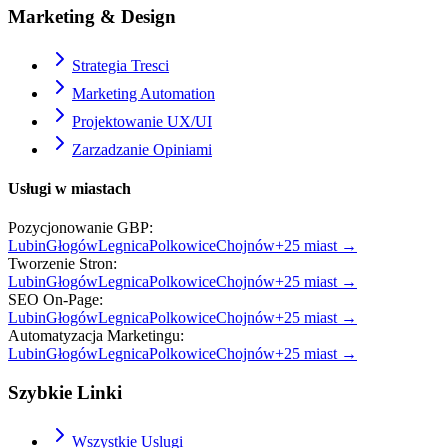
Marketing & Design
Strategia Tresci
Marketing Automation
Projektowanie UX/UI
Zarzadzanie Opiniami
Usługi w miastach
Pozycjonowanie GBP
:
Lubin
Głogów
Legnica
Polkowice
Chojnów
+
25
miast →
Tworzenie Stron
:
Lubin
Głogów
Legnica
Polkowice
Chojnów
+
25
miast →
SEO On-Page
:
Lubin
Głogów
Legnica
Polkowice
Chojnów
+
25
miast →
Automatyzacja Marketingu
:
Lubin
Głogów
Legnica
Polkowice
Chojnów
+
25
miast →
Szybkie Linki
Wszystkie Uslugi