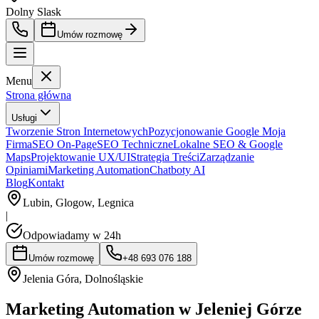
Dolny Slask
Umów rozmowę
Menu
Strona główna
Usługi
Tworzenie Stron Internetowych
Pozycjonowanie Google Moja
Firma
SEO On-Page
SEO Techniczne
Lokalne SEO & Google
Maps
Projektowanie UX/UI
Strategia Treści
Zarządzanie
Opiniami
Marketing Automation
Chatboty AI
Blog
Kontakt
Lubin, Glogow, Legnica
|
Odpowiadamy w 24h
Umów rozmowę
+48 693 076 188
Jelenia Góra
,
Dolnośląskie
Marketing Automation w Jeleniej Górze