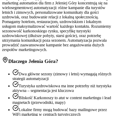
marketing automation dla firm z Jeleniej Góry koncentrują się na
wielosegmentowej automatyzacji: różne kampanie dla turystów
letnich i zimowych, personalizowane komunikaty dla gości
uzdrowisk, oraz budowanie relacji z lokalną społecznością.
Pomagamy hotelom, restauracjom, uzdrowiskiom i lokalnym
usługom maksymalizować wartość każdego kontaktu. Rozumiemy
sezonowość karkonoskiego rynku, specyfikę turystyki
uzdrowiskowej (dłuższe pobyty, starsi goście), oraz potrzebę
utrzymania komunikacji poza sezonem. Automatyzacja pozwala
prowadzić zaawansowane kampanie bez angażowania dużych
zespołów marketingowych.
Dlaczego
Jelenia Góra
?
Dwa główne sezony (zimowy i letni) wymagają różnych
strategii automatyzacji
Turystyka uzdrowiskowa ma inne potrzeby niż turystyka
aktywna – segmentacja jest kluczowa
Bliskość Karkonoszy to atut w content marketingu i lead
magnetach (przewodniki, mapy)
Lokalne firmy mogą budować bazy mailingowe przez
WiFi marketing w centrach turystycznych