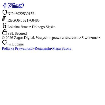
NIP:
6922530152
REGON:
521768485
Lokalna firma z Dolnego Śląska
SSL Secured
©
2026
Zagor Digital. Wszystkie prawa zastrzezone.
•
Stworzone z
w Lubinie
Polityka Prywatnosci
•
Regulamin
•
Mapa Strony