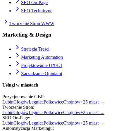
SEO On-Page
SEO Techniczne
Tworzenie Stron WWW
Marketing & Design
Strategia Tresci
Marketing Automation
Projektowanie UX/UI
Zarzadzanie Opiniami
Usługi w miastach
Pozycjonowanie GBP
:
Lubin
Głogów
Legnica
Polkowice
Chojnów
+
25
miast →
Tworzenie Stron
:
Lubin
Głogów
Legnica
Polkowice
Chojnów
+
25
miast →
SEO On-Page
:
Lubin
Głogów
Legnica
Polkowice
Chojnów
+
25
miast →
Automatyzacja Marketingu
: