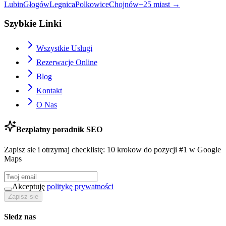
Lubin
Głogów
Legnica
Polkowice
Chojnów
+
25
miast →
Szybkie Linki
Wszystkie Uslugi
Rezerwacje Online
Blog
Kontakt
O Nas
Bezplatny poradnik SEO
Zapisz sie i otrzymaj checklistę: 10 krokow do pozycji #1 w Google
Maps
Akceptuję
politykę prywatności
Zapisz sie
Sledz nas