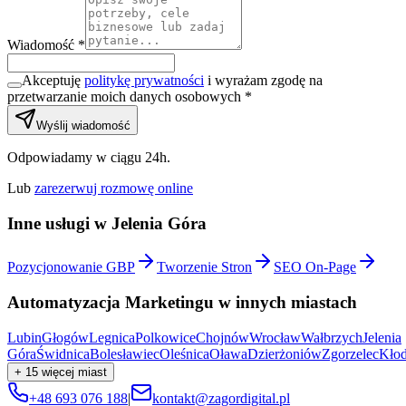
Wiadomość *
Akceptuję
politykę prywatności
i wyrażam zgodę na
przetwarzanie moich danych osobowych *
Wyślij wiadomość
Odpowiadamy w ciągu 24h.
Lub
zarezerwuj rozmowę online
Inne usługi w
Jelenia Góra
Pozycjonowanie GBP
Tworzenie Stron
SEO On-Page
Automatyzacja Marketingu
w innych miastach
Lubin
Głogów
Legnica
Polkowice
Chojnów
Wrocław
Wałbrzych
Jelenia
Góra
Świdnica
Bolesławiec
Oleśnica
Oława
Dzierżoniów
Zgorzelec
Kło
+
15
więcej miast
+48 693 076 188
|
kontakt@zagordigital.pl