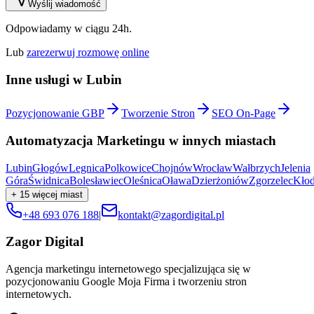
Wyślij wiadomość
Odpowiadamy w ciągu 24h.
Lub
zarezerwuj rozmowę online
Inne usługi w
Lubin
Pozycjonowanie GBP
Tworzenie Stron
SEO On-Page
Automatyzacja Marketingu
w innych miastach
Lubin
Głogów
Legnica
Polkowice
Chojnów
Wrocław
Wałbrzych
Jelenia
Góra
Świdnica
Bolesławiec
Oleśnica
Oława
Dzierżoniów
Zgorzelec
Kło
+
15
więcej miast
+48 693 076 188
|
kontakt@zagordigital.pl
Zagor Digital
Agencja marketingu internetowego specjalizująca się w
pozycjonowaniu Google Moja Firma i tworzeniu stron
internetowych.