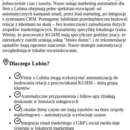
jednocześnie czas i zasoby. Nasze usługi marketing automation dla
firm z Lubina obejmują pełne spektrum rozwiązań: od
automatycznych kampanii email, przez lead nurturing, po integrację
z systemami CRM. Pomagamy lubińskim przedsiębiorcom budować
relacje z klientami na skalę – bez konieczności zatrudniania dużych
zespołów marketingowych. Rozumiemy specyfikę lokalnego rynku.
Wiemy, że pracownicy KGHM mają specyficzne godziny pracy, że
mieszkańcy osiedli szukają usług "blisko domu", i że rekomendacje
sąsiadów mają ogromne znaczenie. Nasze strategie automatyzacji
uwzględniają te lokalne uwarunkowania.
Dlaczego
Lubin
?
Firmy z Lubina mogą wykorzystać automatyzację do
budowania relacji z pracownikami KGHM – dużą grupą
klientów
Automatyczne przypomnienia i follow-upy działają
doskonale w branżach usługowych
Lokalne firmy często nie mają zasobów na duże zespoły
marketingowe – automatyzacja wyrównuje szanse
Integracja email marketingu z GBP i social media daje
synergię w lokalnym marketingu