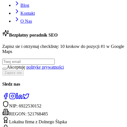
Blog
Kontakt
O Nas
Bezplatny poradnik SEO
Zapisz sie i otrzymaj checklistę: 10 krokow do pozycji #1 w Google
Maps
Akceptuję
politykę prywatności
Zapisz sie
Sledz nas
NIP:
6922530152
REGON:
521768485
Lokalna firma z Dolnego Śląska