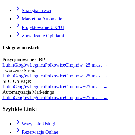
Strategia Tresci
Marketing Automation
Projektowanie UX/UI
Zarzadzanie Opiniami
Usługi w miastach
Pozycjonowanie GBP
:
Lubin
Głogów
Legnica
Polkowice
Chojnów
+
25
miast →
Tworzenie Stron
:
Lubin
Głogów
Legnica
Polkowice
Chojnów
+
25
miast →
SEO On-Page
:
Lubin
Głogów
Legnica
Polkowice
Chojnów
+
25
miast →
Automatyzacja Marketingu
:
Lubin
Głogów
Legnica
Polkowice
Chojnów
+
25
miast →
Szybkie Linki
Wszystkie Uslugi
Rezerwacje Online