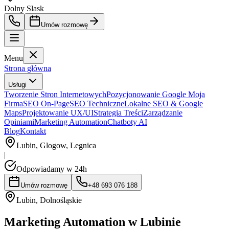
Dolny Slask
Umów rozmowę
Menu
Strona główna
Usługi
Tworzenie Stron Internetowych
Pozycjonowanie Google Moja
Firma
SEO On-Page
SEO Techniczne
Lokalne SEO & Google
Maps
Projektowanie UX/UI
Strategia Treści
Zarządzanie
Opiniami
Marketing Automation
Chatboty AI
Blog
Kontakt
Lubin, Glogow, Legnica
|
Odpowiadamy w 24h
Umów rozmowę
+48 693 076 188
Lubin
,
Dolnośląskie
Marketing Automation w Lubinie