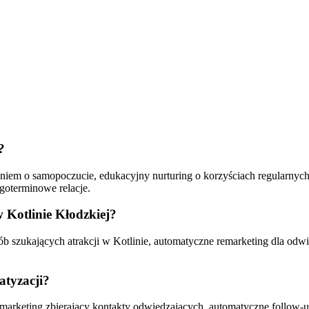
?
niem o samopoczucie, edukacyjny nurturing o korzyściach regularnyc
goterminowe relacje.
 Kotlinie Kłodzkiej?
szukających atrakcji w Kotlinie, automatyczne remarketing dla odwie
atyzacji?
marketing zbierający kontakty odwiedzających, automatyczne follow-u