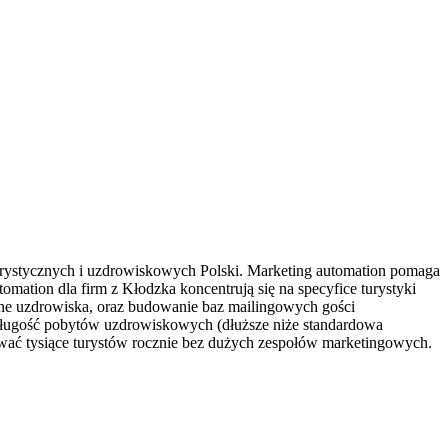
turystycznych i uzdrowiskowych Polski. Marketing automation pomaga
mation dla firm z Kłodzka koncentrują się na specyfice turystyki
zne uzdrowiska, oraz budowanie baz mailingowych gości
, długość pobytów uzdrowiskowych (dłuższe niże standardowa
giwać tysiące turystów rocznie bez dużych zespołów marketingowych.