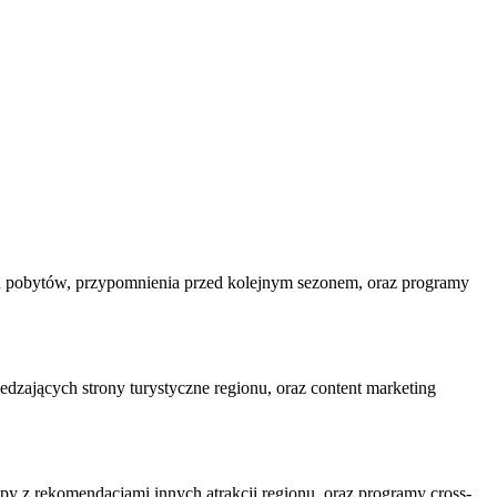
h pobytów, przypomnienia przed kolejnym sezonem, oraz programy
dzających strony turystyczne regionu, oraz content marketing
py z rekomendacjami innych atrakcji regionu, oraz programy cross-