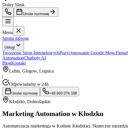
Dolny Slask
Umów rozmowę
Menu
Strona główna
Usługi
Tworzenie Stron Internetowych
Pozycjonowanie Google Moja Firma
Automation
Chatboty AI
Blog
Kontakt
Lubin, Glogow, Legnica
|
Odpowiadamy w 24h
Umów rozmowę
+48 693 076 188
Kłodzko
,
Dolnośląskie
Marketing Automation w Kłodzku
Automatyzacja marketingu w Kotlinie Kłodzkiej. Skuteczne narzędzia 