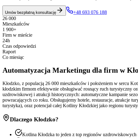
+48 693 076 188
Umów bezpłatną konsultację
26 000
Mieszkańców
1 900+
Firm w mieście
24h
Czas odpowiedzi
Raport
Co miesiąc
Automatyzacja Marketingu
dla firm w
Kł
Kłodzko, z populacją 26 000 mieszkańców i położeniem w sercu Kotl
kłodzkim firmom efektywnie obsługiwać rosnący ruch turystyczny oraz
uzdrowiskowej i atrakcji historycznych: automatyczne kampanie sez
powracających co roku. Obsługujemy hotele, restauracje, atrakcje 
turystyka), oraz potencjał całej Kotliny Kłodzkiej jako regionu tu
Dlaczego
Kłodzko
?
Kotlina Kłodzka to jeden z top regionów uzdrowiskowych –