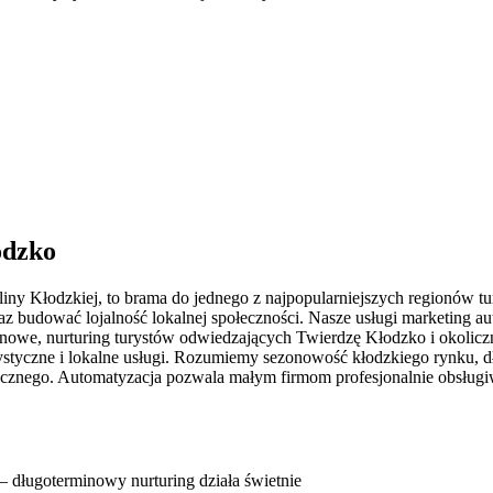
odzko
iny Kłodzkiej, to brama do jednego z najpopularniejszych regionów 
 budować lojalność lokalnej społeczności. Nasze usługi marketing auto
onowe, nurturing turystów odwiedzających Twierdzę Kłodzko i okolic
turystyczne i lokalne usługi. Rozumiemy sezonowość kłodzkiego rynku
rystycznego. Automatyzacja pozwala małym firmom profesjonalnie obsłu
 długoterminowy nurturing działa świetnie