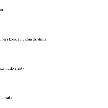
ko
lnej i konkretny plan działania
rzyniosło efekty
 kontakt