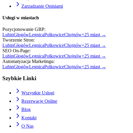
Zarzadzanie Opiniami
Usługi w miastach
Pozycjonowanie GBP
:
Lubin
Głogów
Legnica
Polkowice
Chojnów
+
25
miast →
Tworzenie Stron
:
Lubin
Głogów
Legnica
Polkowice
Chojnów
+
25
miast →
SEO On-Page
:
Lubin
Głogów
Legnica
Polkowice
Chojnów
+
25
miast →
Automatyzacja Marketingu
:
Lubin
Głogów
Legnica
Polkowice
Chojnów
+
25
miast →
Szybkie Linki
Wszystkie Uslugi
Rezerwacje Online
Blog
Kontakt
O Nas