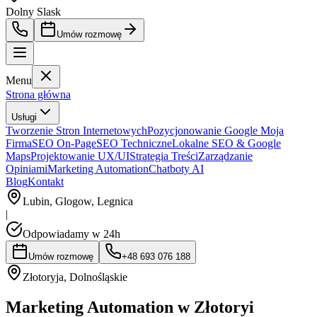
Dolny Slask
Umów rozmowę
Menu
Strona główna
Usługi
Tworzenie Stron Internetowych
Pozycjonowanie Google Moja
Firma
SEO On-Page
SEO Techniczne
Lokalne SEO & Google
Maps
Projektowanie UX/UI
Strategia Treści
Zarządzanie
Opiniami
Marketing Automation
Chatboty AI
Blog
Kontakt
Lubin, Glogow, Legnica
|
Odpowiadamy w 24h
Umów rozmowę
+48 693 076 188
Złotoryja
,
Dolnośląskie
Marketing Automation w Złotoryi