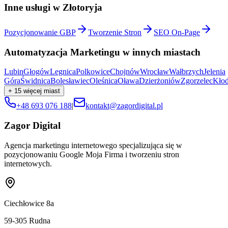
Inne usługi w
Złotoryja
Pozycjonowanie GBP
Tworzenie Stron
SEO On-Page
Automatyzacja Marketingu
w innych miastach
Lubin
Głogów
Legnica
Polkowice
Chojnów
Wrocław
Wałbrzych
Jelenia
Góra
Świdnica
Bolesławiec
Oleśnica
Oława
Dzierżoniów
Zgorzelec
Kło
+
15
więcej miast
+48 693 076 188
|
kontakt@zagordigital.pl
Zagor Digital
Agencja marketingu internetowego specjalizująca się w
pozycjonowaniu Google Moja Firma i tworzeniu stron
internetowych.
Ciechłowice 8a
59-305
Rudna