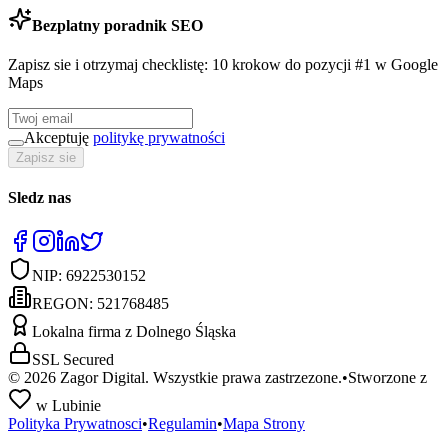
Bezplatny poradnik SEO
Zapisz sie i otrzymaj checklistę: 10 krokow do pozycji #1 w Google
Maps
Akceptuję
politykę prywatności
Zapisz sie
Sledz nas
NIP:
6922530152
REGON:
521768485
Lokalna firma z Dolnego Śląska
SSL Secured
©
2026
Zagor Digital. Wszystkie prawa zastrzezone.
•
Stworzone z
w Lubinie
Polityka Prywatnosci
•
Regulamin
•
Mapa Strony