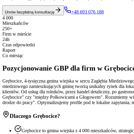
+48 693 076 188
Umów bezpłatną konsultację
4 000
Mieszkańców
250+
Firm w mieście
24h
Czas odpowiedzi
Raport
Co miesiąc
Pozycjonowanie GBP
dla firm w
Grębocic
Grębocice, 4-tysięczna gmina wiejska w sercu Zagłębia Miedzioweg
miedziowego zamieszkujących gminę tworzą unikalny rynek dla loka
klientów. Od usług dla rolników, przez handel detaliczny, po gast
Grębocice" czy "między Polkowicami a Głogowem". Rozumiemy wiej
drodze do pracy". Optymalizujemy profile pod te lokalne zapytania
Dlaczego
Grębocice
?
Grębocice to gmina wiejska z 4 000 mieszkańców, strate