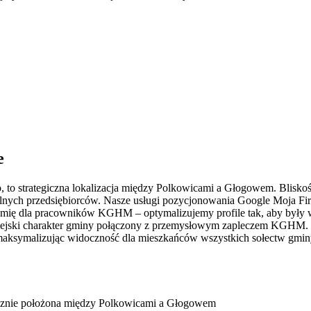
e
o, to strategiczna lokalizacja między Polkowicami a Głogowem. Blis
lnych przedsiębiorców. Nasze usługi pozycjonowania Google Moja Fi
ronomię dla pracowników KGHM – optymalizujemy profile tak, aby były
ski charakter gminy połączony z przemysłowym zapleczem KGHM. Wie
, maksymalizując widoczność dla mieszkańców wszystkich sołectw gmin
gicznie położona między Polkowicami a Głogowem