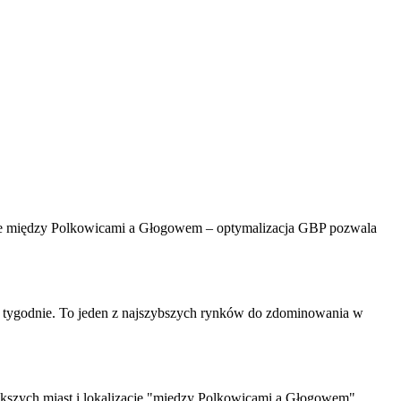
nie między Polkowicami a Głogowem – optymalizacja GBP pozwala
3 tygodnie. To jeden z najszybszych rynków do zdominowania w
iększych miast i lokalizację "między Polkowicami a Głogowem".