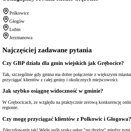
Polkowice
Głogów
Lubin
Jerzmanowa
Najczęściej zadawane pytania
Czy GBP działa dla gmin wiejskich jak Grębocice?
Tak, szczególnie gdy gmina ma dobre połączenie z większymi mias
przyciągać klientów z całej gminy i okolicznych miejscowości.
Jak szybko osiągnę widoczność w gminie?
W Grębocicach, ze względu na praktycznie zerową konkurencję onli
regionie.
Czy mogę przyciągać klientów z Polkowic i Głogowa
Zdecydowanie tak! Wiele osób szuka usług "po drodze" między tymi 