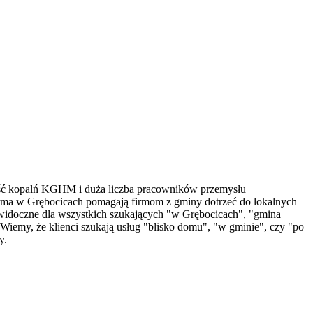
kość kopalń KGHM i duża liczba pracowników przemysłu
rma w Grębocicach pomagają firmom z gminy dotrzeć do lokalnych
 widoczne dla wszystkich szukających "w Grębocicach", "gmina
my, że klienci szukają usług "blisko domu", "w gminie", czy "po
y.