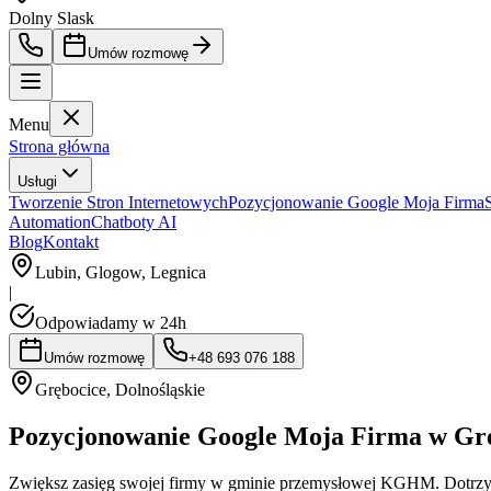
Dolny Slask
Umów rozmowę
Menu
Strona główna
Usługi
Tworzenie Stron Internetowych
Pozycjonowanie Google Moja Firma
Automation
Chatboty AI
Blog
Kontakt
Lubin, Glogow, Legnica
|
Odpowiadamy w 24h
Umów rozmowę
+48 693 076 188
Grębocice
,
Dolnośląskie
Pozycjonowanie Google Moja Firma w Gr
Zwiększ zasięg swojej firmy w gminie przemysłowej KGHM. Dotrzy