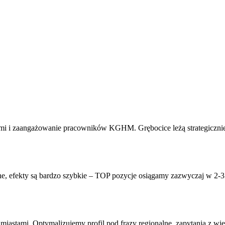
tami i zaangażowanie pracowników KGHM. Grębocice leżą strategicz
ne, efekty są bardzo szybkie – TOP pozycje osiągamy zazwyczaj w 2-
?
miastami. Optymalizujemy profil pod frazy regionalne, zapytania z w