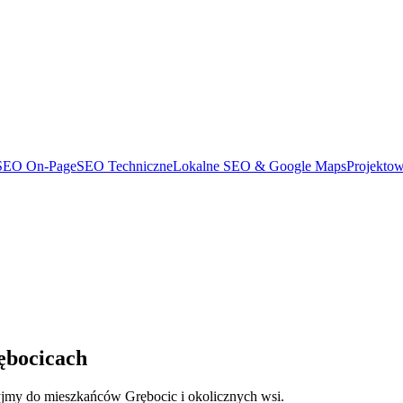
SEO On-Page
SEO Techniczne
Lokalne SEO & Google Maps
Projekto
ębocicach
jmy do mieszkańców Grębocic i okolicznych wsi.