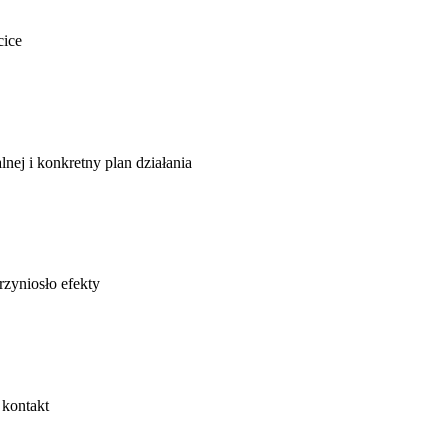
cice
lnej i konkretny plan działania
rzyniosło efekty
 kontakt