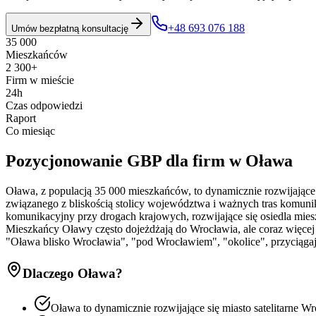
+48 693 076 188
Umów bezpłatną konsultację
35 000
Mieszkańców
2 300+
Firm w mieście
24h
Czas odpowiedzi
Raport
Co miesiąc
Pozycjonowanie GBP
dla firm w
Oława
Oława, z populacją 35 000 mieszkańców, to dynamicznie rozwijające
związanego z bliskością stolicy województwa i ważnych tras komuni
komunikacyjny przy drogach krajowych, rozwijające się osiedla mie
Mieszkańcy Oławy często dojeżdżają do Wrocławia, ale coraz więcej
"Oława blisko Wrocławia", "pod Wrocławiem", "okolice", przyciągaj
Dlaczego
Oława
?
Oława to dynamicznie rozwijające się miasto satelitarne W