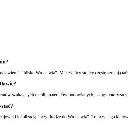
niu?
ławiem", "blisko Wrocławia". Mieszkańcy stolicy często szukają tańs
Oławie?
lientów szukających mebli, materiałów budowlanych, usług motoryzacy
ystać?
krajowej i lokalizacją "przy drodze do Wrocławia". To przyciąga kiero