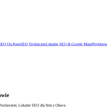
SEO On-Page
SEO Techniczne
Lokalne SEO & Google Maps
Projekto
awie
ocławiem. Lokalne SEO dla firm z Oławy.