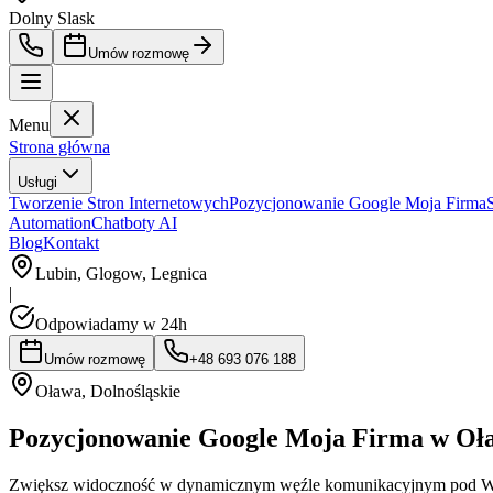
Dolny Slask
Umów rozmowę
Menu
Strona główna
Usługi
Tworzenie Stron Internetowych
Pozycjonowanie Google Moja Firma
Automation
Chatboty AI
Blog
Kontakt
Lubin, Glogow, Legnica
|
Odpowiadamy w 24h
Umów rozmowę
+48 693 076 188
Oława
,
Dolnośląskie
Pozycjonowanie Google Moja Firma w Oł
Zwiększ widoczność w dynamicznym węźle komunikacyjnym pod Wr