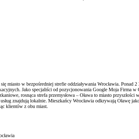
 się miasto w bezpośredniej strefie oddziaływania Wrocławia. Ponad 
kacyjnych. Jako specjaliści od pozycjonowania Google Moja Firma w 
szkaniowe, rosnąca strefa przemysłowa – Oława to miasto przyszłości
 usług znajdują lokalnie. Mieszkańcy Wrocławia odkrywają Oławę jako
ąc klientów z obu miast.
rocławia