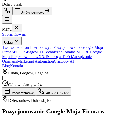
Dolny Slask
Umów rozmowę
Menu
Strona główna
Usługi
Tworzenie Stron Internetowych
Pozycjonowanie Google Moja
Firma
SEO On-Page
SEO Techniczne
Lokalne SEO & Google
Maps
Projektowanie UX/UI
Strategia Treści
Zarządzanie
Opiniami
Marketing Automation
Chatboty AI
Blog
Kontakt
Lubin, Glogow, Legnica
|
Odpowiadamy w 24h
Umów rozmowę
+48 693 076 188
Dzierżoniów
,
Dolnośląskie
Pozycjonowanie Google Moja Firma w