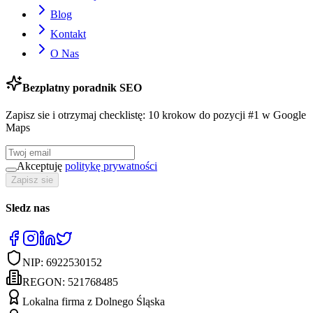
Blog
Kontakt
O Nas
Bezplatny poradnik SEO
Zapisz sie i otrzymaj checklistę: 10 krokow do pozycji #1 w Google
Maps
Akceptuję
politykę prywatności
Zapisz sie
Sledz nas
NIP:
6922530152
REGON:
521768485
Lokalna firma z Dolnego Śląska