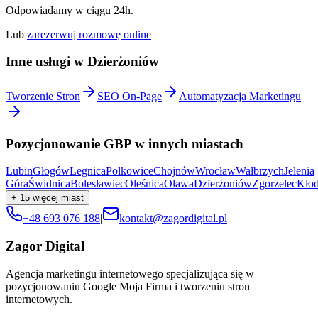
Odpowiadamy w ciągu 24h.
Lub
zarezerwuj rozmowę online
Inne usługi w
Dzierżoniów
Tworzenie Stron
SEO On-Page
Automatyzacja Marketingu
Pozycjonowanie GBP
w innych miastach
Lubin
Głogów
Legnica
Polkowice
Chojnów
Wrocław
Wałbrzych
Jelenia
Góra
Świdnica
Bolesławiec
Oleśnica
Oława
Dzierżoniów
Zgorzelec
Kło
+
15
więcej miast
+48 693 076 188
|
kontakt@zagordigital.pl
Zagor Digital
Agencja marketingu internetowego specjalizująca się w
pozycjonowaniu Google Moja Firma i tworzeniu stron
internetowych.