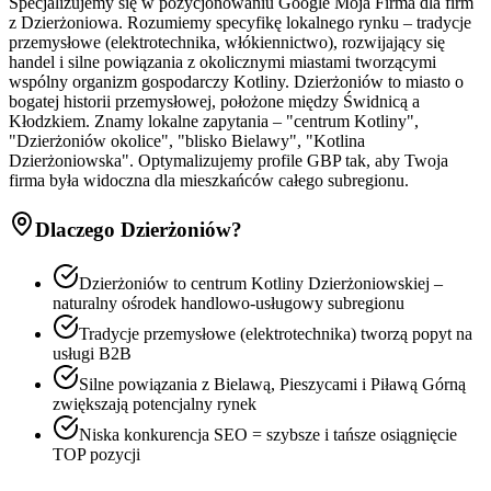
Specjalizujemy się w pozycjonowaniu Google Moja Firma dla firm
z Dzierżoniowa. Rozumiemy specyfikę lokalnego rynku – tradycje
przemysłowe (elektrotechnika, włókiennictwo), rozwijający się
handel i silne powiązania z okolicznymi miastami tworzącymi
wspólny organizm gospodarczy Kotliny. Dzierżoniów to miasto o
bogatej historii przemysłowej, położone między Świdnicą a
Kłodzkiem. Znamy lokalne zapytania – "centrum Kotliny",
"Dzierżoniów okolice", "blisko Bielawy", "Kotlina
Dzierżoniowska". Optymalizujemy profile GBP tak, aby Twoja
firma była widoczna dla mieszkańców całego subregionu.
Dlaczego
Dzierżoniów
?
Dzierżoniów to centrum Kotliny Dzierżoniowskiej –
naturalny ośrodek handlowo-usługowy subregionu
Tradycje przemysłowe (elektrotechnika) tworzą popyt na
usługi B2B
Silne powiązania z Bielawą, Pieszycami i Piławą Górną
zwiększają potencjalny rynek
Niska konkurencja SEO = szybsze i tańsze osiągnięcie
TOP pozycji