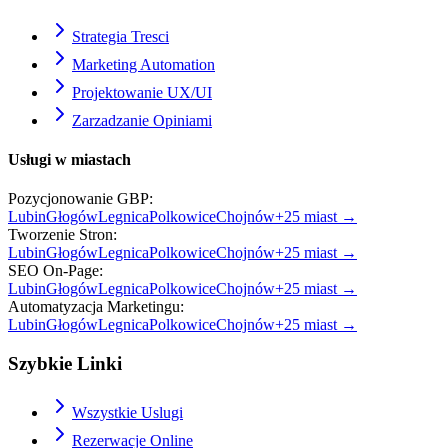
Strategia Tresci
Marketing Automation
Projektowanie UX/UI
Zarzadzanie Opiniami
Usługi w miastach
Pozycjonowanie GBP
:
Lubin
Głogów
Legnica
Polkowice
Chojnów
+
25
miast →
Tworzenie Stron
:
Lubin
Głogów
Legnica
Polkowice
Chojnów
+
25
miast →
SEO On-Page
:
Lubin
Głogów
Legnica
Polkowice
Chojnów
+
25
miast →
Automatyzacja Marketingu
:
Lubin
Głogów
Legnica
Polkowice
Chojnów
+
25
miast →
Szybkie Linki
Wszystkie Uslugi
Rezerwacje Online