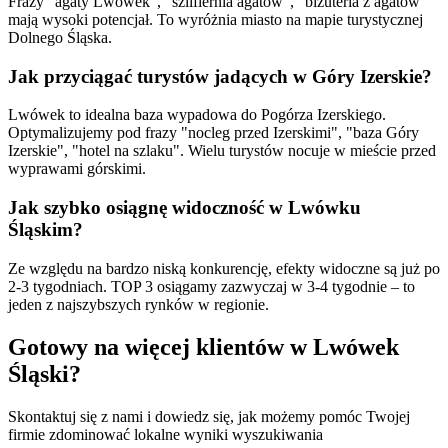
Frazy "agaty Lwówek", "szlifiernia agatów", "biżuteria z agatów"
mają wysoki potencjał. To wyróżnia miasto na mapie turystycznej
Dolnego Śląska.
Jak przyciągać turystów jadących w Góry Izerskie?
Lwówek to idealna baza wypadowa do Pogórza Izerskiego.
Optymalizujemy pod frazy "nocleg przed Izerskimi", "baza Góry
Izerskie", "hotel na szlaku". Wielu turystów nocuje w mieście przed
wyprawami górskimi.
Jak szybko osiągnę widoczność w Lwówku
Śląskim?
Ze względu na bardzo niską konkurencję, efekty widoczne są już po
2-3 tygodniach. TOP 3 osiągamy zazwyczaj w 3-4 tygodnie – to
jeden z najszybszych rynków w regionie.
Gotowy na więcej klientów w
Lwówek
Śląski
?
Skontaktuj się z nami i dowiedz się, jak możemy pomóc Twojej
firmie zdominować lokalne wyniki wyszukiwania