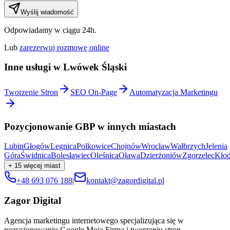
Wyślij wiadomość
Odpowiadamy w ciągu 24h.
Lub
zarezerwuj rozmowę online
Inne usługi w
Lwówek Śląski
Tworzenie Stron
SEO On-Page
Automatyzacja Marketingu
Pozycjonowanie GBP
w innych miastach
Lubin
Głogów
Legnica
Polkowice
Chojnów
Wrocław
Wałbrzych
Jelenia
Góra
Świdnica
Bolesławiec
Oleśnica
Oława
Dzierżoniów
Zgorzelec
Kło
+
15
więcej miast
+48 693 076 188
|
kontakt@zagordigital.pl
Zagor Digital
Agencja marketingu internetowego specjalizująca się w
pozycjonowaniu Google Moja Firma i tworzeniu stron