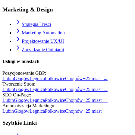
Marketing & Design
Strategia Tresci
Marketing Automation
Projektowanie UX/UI
Zarzadzanie Opiniami
Usługi w miastach
Pozycjonowanie GBP
:
Lubin
Głogów
Legnica
Polkowice
Chojnów
+
25
miast →
Tworzenie Stron
:
Lubin
Głogów
Legnica
Polkowice
Chojnów
+
25
miast →
SEO On-Page
:
Lubin
Głogów
Legnica
Polkowice
Chojnów
+
25
miast →
Automatyzacja Marketingu
:
Lubin
Głogów
Legnica
Polkowice
Chojnów
+
25
miast →
Szybkie Linki