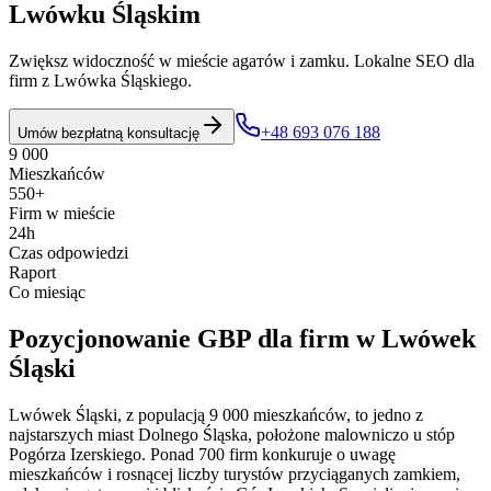
Lwówku Śląskim
Zwiększ widoczność w mieście agатów i zamku. Lokalne SEO dla
firm z Lwówka Śląskiego.
+48 693 076 188
Umów bezpłatną konsultację
9 000
Mieszkańców
550+
Firm w mieście
24h
Czas odpowiedzi
Raport
Co miesiąc
Pozycjonowanie GBP
dla firm w
Lwówek
Śląski
Lwówek Śląski, z populacją 9 000 mieszkańców, to jedno z
najstarszych miast Dolnego Śląska, położone malowniczo u stóp
Pogórza Izerskiego. Ponad 700 firm konkuruje o uwagę
mieszkańców i rosnącej liczby turystów przyciąganych zamkiem,