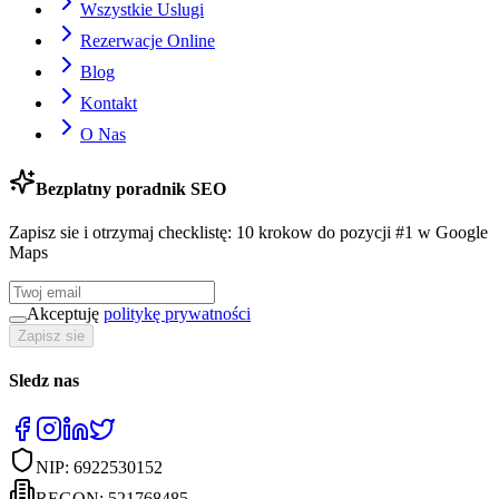
Wszystkie Uslugi
Rezerwacje Online
Blog
Kontakt
O Nas
Bezplatny poradnik SEO
Zapisz sie i otrzymaj checklistę: 10 krokow do pozycji #1 w Google
Maps
Akceptuję
politykę prywatności
Zapisz sie
Sledz nas
NIP:
6922530152
REGON:
521768485