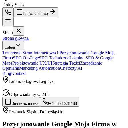
Dolny Slask
Umów rozmowę
Menu
Strona główna
Usługi
Tworzenie Stron Internetowych
Pozycjonowanie Google Moja
Firma
SEO On-Page
SEO Techniczne
Lokalne SEO & Google
Maps
Projektowanie UX/UI
Strategia Treści
Zarządzanie
Opiniami
Marketing Automation
Chatboty AI
Blog
Kontakt
Lubin, Glogow, Legnica
|
Odpowiadamy w 24h
Umów rozmowę
+48 693 076 188
Lwówek Śląski
,
Dolnośląskie
Pozycjonowanie Google Moja Firma w