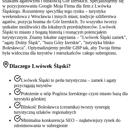
szlakami agatowymi i bliskością Gór Izerskich. Specjalizujemy się
w pozycjonowaniu Google Moja Firma dla firm z Lwówka
Śląskiego. Rozumiemy specyfikę tego rynku – turystyka
weekendowa z Wrocławia i innych miast, tradycje szlifierstwa
agatów, pozycja bramы do Gór Izerskich. To wszystko tworzy
unikalne możliwości dla lokalnych przedsiębiorców. Lwówek
Śląski to miasto z bogatą historią i rosnącym potencjałem
turystycznym. Znamy lokalne zapytania – "Lwówek Śląski zamek",
"agaty Dolny Śląsk", "baza Góry Izerskie", "turystyka blisko
Bolesławca". Optymalizujemy profile GBP tak, aby Twoja firma
była widoczna dla turystów i mieszkańców całego subregionu.
Dlaczego
Lwówek Śląski
?
Lwówek Śląski to perła turystyczna – zamek i agaty
przyciągają turystów
Położenie u stóp Pogórza Izerskiego czyni miasto bazą dla
turystyki górskiej
Bliskość Bolesławca (ceramika) tworzy synergię
turystyczną szlaków regionalnych
Minimalna konkurencja SEO – najłatwiejszy rynek do
zdominowania w subregionie