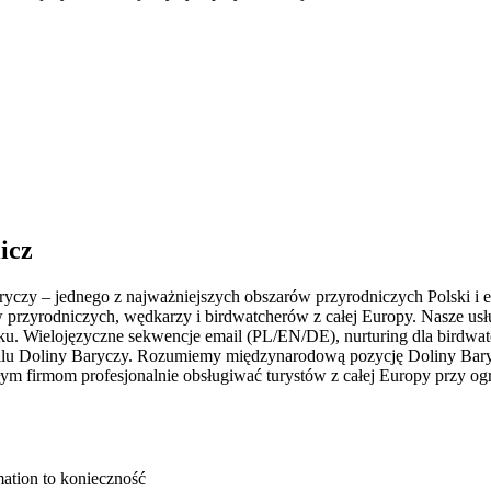
icz
Baryczy – jednego z najważniejszych obszarów przyrodniczych Polski i
zyrodniczych, wędkarzy i birdwatcherów z całej Europy. Nasze usługi
nku. Wielojęzyczne sekwencje email (PL/EN/DE), nurturing dla birdw
lu Doliny Baryczy. Rozumiemy międzynarodową pozycję Doliny Baryczy
łym firmom profesjonalnie obsługiwać turystów z całej Europy przy 
ation to konieczność