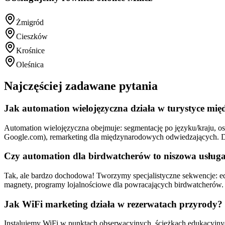
Żmigród
Cieszków
Krośnice
Oleśnica
Najczęściej zadawane pytania
Jak automation wielojęzyczna działa w turystyce mi
Automation wielojęzyczna obejmuje: segmentację po języku/kraju,
Google.com), remarketing dla międzynarodowych odwiedzających. Do
Czy automation dla birdwatcherów to niszowa usług
Tak, ale bardzo dochodowa! Tworzymy specjalistyczne sekwencje: ed
magnety, programy lojalnościowe dla powracających birdwatcherów. 
Jak WiFi marketing działa w rezerwatach przyrody?
Instalujemy WiFi w punktach obserwacyjnych, ścieżkach edukacyjnych