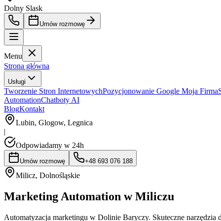
Dolny Slask
Umów rozmowę
Menu
Strona główna
Usługi
Tworzenie Stron Internetowych
Pozycjonowanie Google Moja Firma
Automation
Chatboty AI
Blog
Kontakt
Lubin, Glogow, Legnica
|
Odpowiadamy w 24h
Umów rozmowę
+48 693 076 188
Milicz
,
Dolnośląskie
Marketing Automation w Miliczu
Automatyzacja marketingu w Dolinie Baryczy. Skuteczne narzędzia d