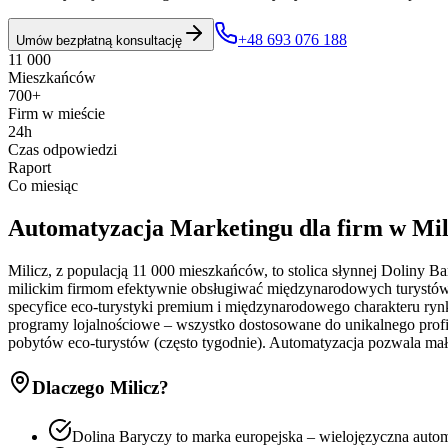
+48 693 076 188
Umów bezpłatną konsultację
11 000
Mieszkańców
700+
Firm w mieście
24h
Czas odpowiedzi
Raport
Co miesiąc
Automatyzacja Marketingu
dla firm w
Mil
Milicz, z populacją 11 000 mieszkańców, to stolica słynnej Doliny 
milickim firmom efektywnie obsługiwać międzynarodowych turystów pr
specyfice eco-turystyki premium i międzynarodowego charakteru ry
programy lojalnościowe – wszystko dostosowane do unikalnego profi
pobytów eco-turystów (często tygodnie). Automatyzacja pozwala ma
Dlaczego
Milicz
?
Dolina Baryczy to marka europejska – wielojęzyczna autom