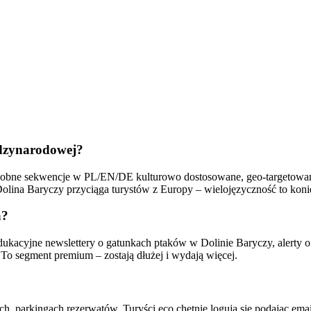
ędzynarodowej?
 osobne sekwencje w PL/EN/DE kulturowo dostosowane, geo-targetow
lina Baryczy przyciąga turystów z Europy – wielojęzyczność to koni
a?
ukacyjne newslettery o gatunkach ptaków w Dolinie Baryczy, alerty o
To segment premium – zostają dłużej i wydają więcej.
, parkingach rezerwatów. Turyści eco chętnie logują się podając ema