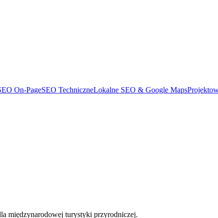
SEO On-Page
SEO Techniczne
Lokalne SEO & Google Maps
Projekto
la międzynarodowej turystyki przyrodniczej.