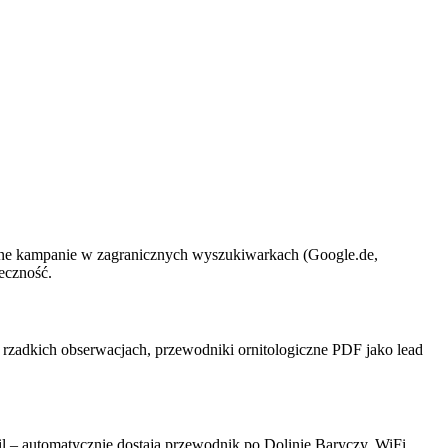
ane kampanie w zagranicznych wyszukiwarkach (Google.de,
eczność.
 rzadkich obserwacjach, przewodniki ornitologiczne PDF jako lead
il – automatycznie dostają przewodnik po Dolinie Baryczy. WiFi