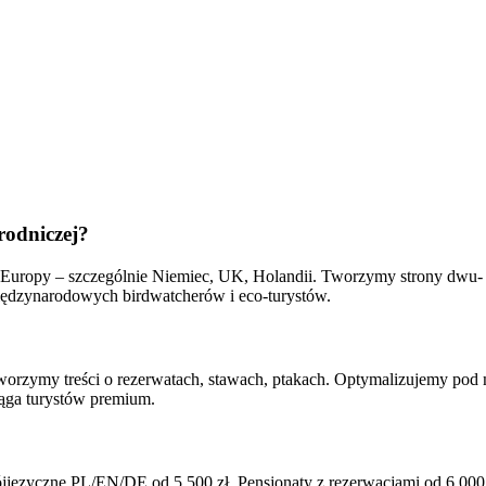
rodniczej?
ej Europy – szczególnie Niemiec, UK, Holandii. Tworzymy strony dwu- 
międzynarodowych birdwatcherów i eco-turystów.
worzymy treści o rezerwatach, stawach, ptakach. Optymalizujemy pod
iąga turystów premium.
języczne PL/EN/DE od 5 500 zł. Pensjonaty z rezerwacjami od 6 000 z