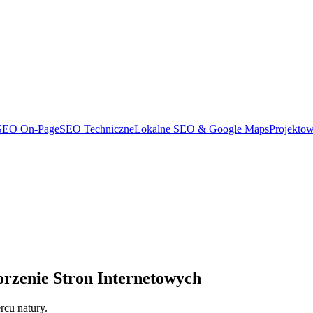
SEO On-Page
SEO Techniczne
Lokalne SEO & Google Maps
Projekto
zenie Stron Internetowych
rcu natury.