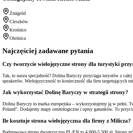
Żmigród
Cieszków
Krośnice
Oleśnica
Najczęściej zadawane pytania
Czy tworzycie wielojęzyczne strony dla turystyki przy
Tak, to nasza specjalność! Dolina Baryczy przyciąga turystów z cał
speakerów. Wielojęzyczność to konieczność dla firm targetujących 
Jak wykorzystać Dolinę Baryczy w strategii strony?
Dolina Baryczy to marka europejska – wykorzystujemy ją w pełni. T
Poland". Dodajemy mapy ornitologiczne i opisy gatunków. To przyc
Ile kosztuje strona wielojęzyczna dla firmy z Milicza?
Podstawowa strona dwujęzyczna PL/EN to 4 000-5 500 zł. Strony trój