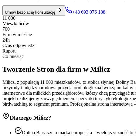
+48 693 076 188
Umów bezpłatną konsultację
11 000
Mieszkańców
700+
Firm w mieście
24h
Czas odpowiedzi
Raport
Co miesiąc
Tworzenie Stron
dla firm w
Milicz
Milicz, z populacją 11 000 mieszkańców, to stolica słynnej Doliny 
przyrody i międzynarodowa pozycja ornitologiczna tworzą unikalny p
internetowe dla milickich przedsiębiorców, którzy chcą przyciągać tu
projekt realizujemy z uwzględnieniem specyfiki turystyki ekologiczne
birdwatching to segment premium. Profesjonalna strona internetowa 
Dlaczego
Milicz
?
Dolina Baryczy to marka europejska – wielojęzyczność to k