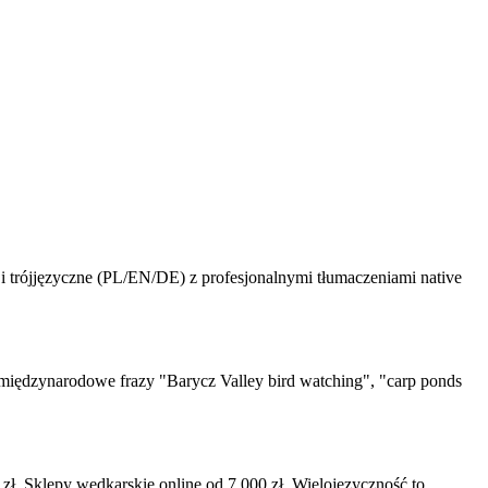
i trójjęzyczne (PL/EN/DE) z profesjonalnymi tłumaczeniami native
 międzynarodowe frazy "Barycz Valley bird watching", "carp ponds
ł. Sklepy wędkarskie online od 7 000 zł. Wielojęzyczność to