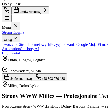
Dolny Slask
Umów rozmowę
Menu
Strona główna
Usługi
Tworzenie Stron Internetowych
Pozycjonowanie Google Moja Firma
Automation
Chatboty AI
Blog
Kontakt
Lubin, Glogow, Legnica
|
Odpowiadamy w 24h
Umów rozmowę
+48 693 076 188
Milicz
,
Dolnośląskie
Strony WWW Milicz — Profesjonalne Twor
Nowoczesne strony WWW dla stolicy Doliny Baryczy. Zaistniej w se