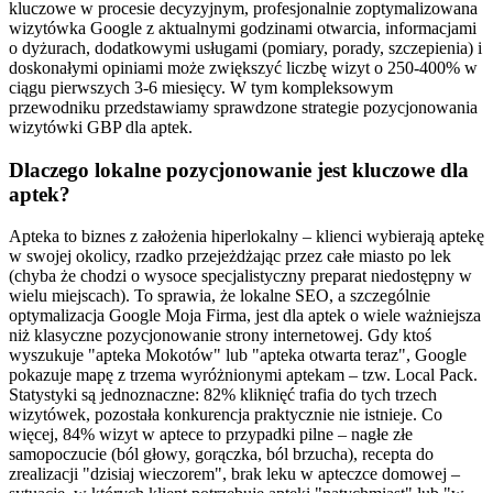
kluczowe w procesie decyzyjnym, profesjonalnie zoptymalizowana
wizytówka Google z aktualnymi godzinami otwarcia, informacjami
o dyżurach, dodatkowymi usługami (pomiary, porady, szczepienia) i
doskonałymi opiniami może zwiększyć liczbę wizyt o 250-400% w
ciągu pierwszych 3-6 miesięcy. W tym kompleksowym
przewodniku przedstawiamy sprawdzone strategie pozycjonowania
wizytówki GBP dla aptek.
Dlaczego lokalne pozycjonowanie jest kluczowe dla
aptek?
Apteka to biznes z założenia hiperlokalny – klienci wybierają aptekę
w swojej okolicy, rzadko przejeżdżając przez całe miasto po lek
(chyba że chodzi o wysoce specjalistyczny preparat niedostępny w
wielu miejscach). To sprawia, że lokalne SEO, a szczególnie
optymalizacja Google Moja Firma, jest dla aptek o wiele ważniejsza
niż klasyczne pozycjonowanie strony internetowej. Gdy ktoś
wyszukuje "apteka Mokotów" lub "apteka otwarta teraz", Google
pokazuje mapę z trzema wyróżnionymi aptekam – tzw. Local Pack.
Statystyki są jednoznaczne: 82% kliknięć trafia do tych trzech
wizytówek, pozostała konkurencja praktycznie nie istnieje. Co
więcej, 84% wizyt w aptece to przypadki pilne – nagłe złe
samopoczucie (ból głowy, gorączka, ból brzucha), recepta do
zrealizacji "dzisiaj wieczorem", brak leku w apteczce domowej –