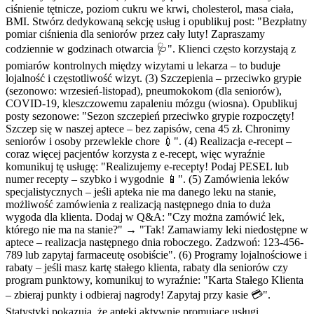
ciśnienie tętnicze, poziom cukru we krwi, cholesterol, masa ciała,
BMI. Stwórz dedykowaną sekcję usług i opublikuj post: "Bezpłatny
pomiar ciśnienia dla seniorów przez cały luty! Zapraszamy
codziennie w godzinach otwarcia 🩺". Klienci często korzystają z
pomiarów kontrolnych między wizytami u lekarza – to buduje
lojalność i częstotliwość wizyt. (3) Szczepienia – przeciwko grypie
(sezonowo: wrzesień-listopad), pneumokokom (dla seniorów),
COVID-19, kleszczowemu zapaleniu mózgu (wiosna). Opublikuj
posty sezonowe: "Sezon szczepień przeciwko grypie rozpoczęty!
Szczep się w naszej aptece – bez zapisów, cena 45 zł. Chronimy
seniorów i osoby przewlekle chore 💉". (4) Realizacja e-recept –
coraz więcej pacjentów korzysta z e-recept, więc wyraźnie
komunikuj tę usługę: "Realizujemy e-recepty! Podaj PESEL lub
numer recepty – szybko i wygodnie 📱". (5) Zamówienia leków
specjalistycznych – jeśli apteka nie ma danego leku na stanie,
możliwość zamówienia z realizacją następnego dnia to duża
wygoda dla klienta. Dodaj w Q&A: "Czy można zamówić lek,
którego nie ma na stanie?" → "Tak! Zamawiamy leki niedostępne w
aptece – realizacja następnego dnia roboczego. Zadzwoń: 123-456-
789 lub zapytaj farmaceutę osobiście". (6) Programy lojalnościowe i
rabaty – jeśli masz kartę stałego klienta, rabaty dla seniorów czy
program punktowy, komunikuj to wyraźnie: "Karta Stałego Klienta
– zbieraj punkty i odbieraj nagrody! Zapytaj przy kasie 💳".
Statystyki pokazują, że apteki aktywnie promujące usługi