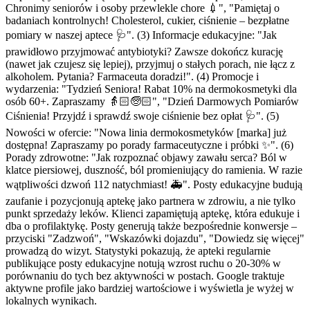
Chronimy seniorów i osoby przewlekle chore 💉", "Pamiętaj o
badaniach kontrolnych! Cholesterol, cukier, ciśnienie – bezpłatne
pomiary w naszej aptece 🩺". (3) Informacje edukacyjne: "Jak
prawidłowo przyjmować antybiotyki? Zawsze dokończ kurację
(nawet jak czujesz się lepiej), przyjmuj o stałych porach, nie łącz z
alkoholem. Pytania? Farmaceuta doradzi!". (4) Promocje i
wydarzenia: "Tydzień Seniora! Rabat 10% na dermokosmetyki dla
osób 60+. Zapraszamy 👵🏻🧓🏻", "Dzień Darmowych Pomiarów
Ciśnienia! Przyjdź i sprawdź swoje ciśnienie bez opłat 🩺". (5)
Nowości w ofercie: "Nowa linia dermokosmetyków [marka] już
dostępna! Zapraszamy po porady farmaceutyczne i próbki ✨". (6)
Porady zdrowotne: "Jak rozpoznać objawy zawału serca? Ból w
klatce piersiowej, duszność, ból promieniujący do ramienia. W razie
wątpliwości dzwoń 112 natychmiast! 🚑". Posty edukacyjne budują
zaufanie i pozycjonują aptekę jako partnera w zdrowiu, a nie tylko
punkt sprzedaży leków. Klienci zapamiętują aptekę, która edukuje i
dba o profilaktykę. Posty generują także bezpośrednie konwersje –
przyciski "Zadzwoń", "Wskazówki dojazdu", "Dowiedz się więcej"
prowadzą do wizyt. Statystyki pokazują, że apteki regularnie
publikujące posty edukacyjne notują wzrost ruchu o 20-30% w
porównaniu do tych bez aktywności w postach. Google traktuje
aktywne profile jako bardziej wartościowe i wyświetla je wyżej w
lokalnych wynikach.