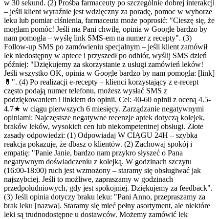
w 30 sekund. (2) Prośba farmaceuty po szczególnie dobrej interakcji
– jeśli klient wyraźnie jest wdzięczny za poradę, pomoc w wyborze
leku lub pomiar ciśnienia, farmaceuta może poprosić: "Cieszę się, że
mogłam pomóc! Jeśli ma Pani chwilę, opinia w Google bardzo by
nam pomogła – wyślę link SMS-em na numer z recepty". (3)
Follow-up SMS po zamówieniu specjalnym – jeśli klient zamówił
lek niedostępny w aptece i przyszedł po odbiór, wyślij SMS dzień
później: "Dziękujemy za skorzystanie z usługi zamówień leków!
Jeśli wszystko OK, opinia w Google bardzo by nam pomogła: [link]
💊". (4) Po realizacji e-recepty – klienci korzystający z e-recept
często podają numer telefonu, możesz wysłać SMS z
podziękowaniem i linkiem do opinii. Cel: 40-60 opinii z oceną 4.5-
4.7★ w ciągu pierwszych 6 miesięcy. Zarządzanie negatywnymi
opiniami: Najczęstsze negatywne recenzje aptek dotyczą kolejek,
braków leków, wysokich cen lub niekompetentnej obsługi. Złote
zasady odpowiedzi: (1) Odpowiadaj W CIĄGU 24H – szybka
reakcja pokazuje, że dbasz o klientów. (2) Zachowaj spokój i
empatię: "Panie Janie, bardzo nam przykro słyszeć o Pana
negatywnym doświadczeniu z kolejką. W godzinach szczytu
(16:00-18:00) ruch jest wzmożony – staramy się obsługiwać jak
najszybciej. Jeśli to możliwe, zapraszamy w godzinach
przedpołudniowych, gdy jest spokojniej. Dziękujemy za feedback".
(3) Jeśli opinia dotyczy braku leku: "Pani Anno, przepraszamy za
brak leku [nazwa]. Staramy się mieć pełny asortyment, ale niektóre
leki są trudnodostępne u dostawców. Możemy zamówić lek