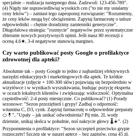
specjalnie – realizacja następnego dnia. Zadzwoń: 123-456-789".
(4) Nigdy nie usprawiedliwiaj wysokich cen ("to nie my ustalamy
ceny leków") – zamiast tego zaproponuj rozwiązanie: "Rozumiemy,
że ceny leków mogą być obciążeniem. Zapytaj farmaceutę o tańsze
odpowiedniki – chętnie doradzimy zamienniki generyczne".
Długofalowa strategia: "rozmycie" negatywów przez systematyczne
zbieranie nowych pozytywnych opinii. Jeśli masz 80 recenzji z
oceną 4.6★, 3-4 negatywne stanowią margines.
Czy warto publikować posty Google o profilaktyce
zdrowotnej dla apteki?
Absolutnie tak – posty Google to jedno z najbardziej efektywnych
narzędzi edukacyjnych i marketingowych dla aptek. Te krótkie
aktualizacje (zdjęcie + 100-300 słów) pojawiają się bezpośrednio w
wizytówce i w wynikach wyszukiwania, budując pozycję eksperta
w oczach lokalnych klientów i zwiększając widoczność. Optymalna
częstotliwość: 2-4 posty miesięcznie. Co publikować? (1) Porady
sezonowe: "Sezon przeziębień i grypy! Zadbaj o odporność:
witamina C, D3, cynk. Zapytaj farmaceutę o odpowiednie preparaty
🍊💊", "Upały – jak unikać odwodnienia? Pij min. 2L wody
dziennie, unikaj słońca w południe, noś nakrycie głowy 🌡️☀️". (2)
Przypomnienia o profilaktyce: "Sezon szczepień przeciwko grypie
rozpoczęty! Szczep się w naszej aptece – bez zapisów, cena 45 zł.