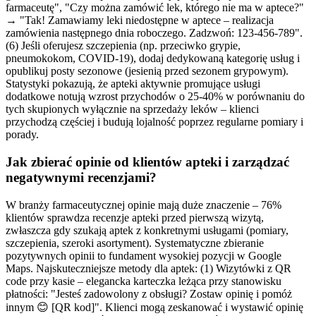
farmaceutę", "Czy można zamówić lek, którego nie ma w aptece?"
→ "Tak! Zamawiamy leki niedostępne w aptece – realizacja
zamówienia następnego dnia roboczego. Zadzwoń: 123-456-789".
(6) Jeśli oferujesz szczepienia (np. przeciwko grypie,
pneumokokom, COVID-19), dodaj dedykowaną kategorię usług i
opublikuj posty sezonowe (jesienią przed sezonem grypowym).
Statystyki pokazują, że apteki aktywnie promujące usługi
dodatkowe notują wzrost przychodów o 25-40% w porównaniu do
tych skupionych wyłącznie na sprzedaży leków – klienci
przychodzą częściej i budują lojalność poprzez regularne pomiary i
porady.
Jak zbierać opinie od klientów apteki i zarządzać
negatywnymi recenzjami?
W branży farmaceutycznej opinie mają duże znaczenie – 76%
klientów sprawdza recenzje apteki przed pierwszą wizytą,
zwłaszcza gdy szukają aptek z konkretnymi usługami (pomiary,
szczepienia, szeroki asortyment). Systematyczne zbieranie
pozytywnych opinii to fundament wysokiej pozycji w Google
Maps. Najskuteczniejsze metody dla aptek: (1) Wizytówki z QR
code przy kasie – elegancka karteczka leżąca przy stanowisku
płatności: "Jesteś zadowolony z obsługi? Zostaw opinię i pomóż
innym 😊 [QR kod]". Klienci mogą zeskanować i wystawić opinię