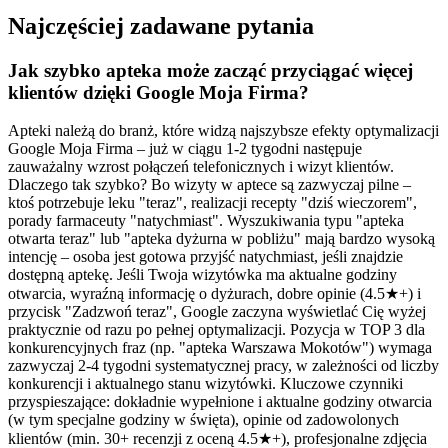
Najczęściej zadawane pytania
Jak szybko apteka może zacząć przyciągać więcej
klientów dzięki Google Moja Firma?
Apteki należą do branż, które widzą najszybsze efekty optymalizacji
Google Moja Firma – już w ciągu 1-2 tygodni następuje
zauważalny wzrost połączeń telefonicznych i wizyt klientów.
Dlaczego tak szybko? Bo wizyty w aptece są zazwyczaj pilne –
ktoś potrzebuje leku "teraz", realizacji recepty "dziś wieczorem",
porady farmaceuty "natychmiast". Wyszukiwania typu "apteka
otwarta teraz" lub "apteka dyżurna w pobliżu" mają bardzo wysoką
intencję – osoba jest gotowa przyjść natychmiast, jeśli znajdzie
dostępną aptekę. Jeśli Twoja wizytówka ma aktualne godziny
otwarcia, wyraźną informację o dyżurach, dobre opinie (4.5★+) i
przycisk "Zadzwoń teraz", Google zaczyna wyświetlać Cię wyżej
praktycznie od razu po pełnej optymalizacji. Pozycja w TOP 3 dla
konkurencyjnych fraz (np. "apteka Warszawa Mokotów") wymaga
zazwyczaj 2-4 tygodni systematycznej pracy, w zależności od liczby
konkurencji i aktualnego stanu wizytówki. Kluczowe czynniki
przyspieszające: dokładnie wypełnione i aktualne godziny otwarcia
(w tym specjalne godziny w święta), opinie od zadowolonych
klientów (min. 30+ recenzji z oceną 4.5★+), profesjonalne zdjęcia