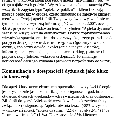
sytuacje, w których klient potrzebuje apteki "natychmiast" lub "w
ciągu najbliższych godzin". Wyszukiwania mobilne stanowią 87%
wszystkich zapytań typu "apteka w pobliżu" – klienci szukają
miejsca będąc już w drodze, często znajdując się zaledwie kilkaset
metrów od Twojej apteki. Jeśli Twoja wizytówka wyświetli się w
tym momencie z wyraźną informacją "Otwarte do 22:00", oceną
4.6★, przyciskiem "Zadzwoń teraz" i atrybutem "Apteka dyżurna",
szansa na wizytę wzrasta dramatycznie. Dobrze zoptymalizowana
wizytówka sprawia, że klient dostaje wszystko, czego potrzebuje do
podjęcia decyzji: potwierdzenie dostępności (godziny otwarcia,
dyżury), społeczny dowód jakości (opinie innych klientów),
informacje praktyczne (usługi dodatkowe, parking, płatności) i
przycisk akcji (telefon, wskazówki dojazdu). To eliminuje
konieczność dalszego szukania i prowadzi bezpośrednio do wizyty.
Komunikacja o dostępności i dyżurach jako klucz
do konwersji
Dla aptek kluczowym elementem optymalizacji wizytówki Google
jest krystalicznie jasna komunikacja o dostępności – godzinach
otwarcia, dyżurach weekendowych i świątecznych oraz dostępności
24h (jeśli dotyczy). Większość wyszukiwań aptek zawiera frazy
związane z dostępnością: "apteka otwarta teraz" (38% wszystkich
wyszukiwań aptek), "apteka dyżurna" (22%), "apteka 24h" (14%),
"apteka w niedzielę" (11%). To oznacza, że 85% klientów