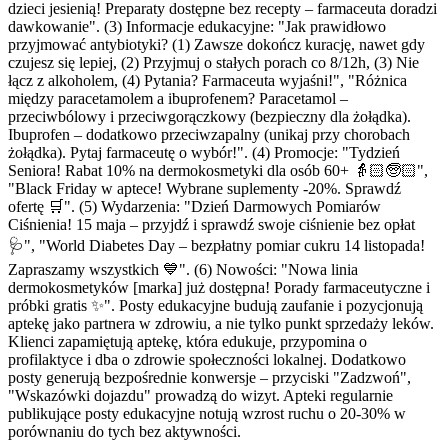
dzieci jesienią! Preparaty dostępne bez recepty – farmaceuta doradzi
dawkowanie". (3) Informacje edukacyjne: "Jak prawidłowo
przyjmować antybiotyki? (1) Zawsze dokończ kurację, nawet gdy
czujesz się lepiej, (2) Przyjmuj o stałych porach co 8/12h, (3) Nie
łącz z alkoholem, (4) Pytania? Farmaceuta wyjaśni!", "Różnica
między paracetamolem a ibuprofenem? Paracetamol –
przeciwbólowy i przeciwgorączkowy (bezpieczny dla żołądka).
Ibuprofen – dodatkowo przeciwzapalny (unikaj przy chorobach
żołądka). Pytaj farmaceutę o wybór!". (4) Promocje: "Tydzień
Seniora! Rabat 10% na dermokosmetyki dla osób 60+ 👵🏻🧓🏻",
"Black Friday w aptece! Wybrane suplementy -20%. Sprawdź
ofertę 🛒". (5) Wydarzenia: "Dzień Darmowych Pomiarów
Ciśnienia! 15 maja – przyjdź i sprawdź swoje ciśnienie bez opłat
🩺", "World Diabetes Day – bezpłatny pomiar cukru 14 listopada!
Zapraszamy wszystkich 💙". (6) Nowości: "Nowa linia
dermokosmetyków [marka] już dostępna! Porady farmaceutyczne i
próbki gratis ✨". Posty edukacyjne budują zaufanie i pozycjonują
aptekę jako partnera w zdrowiu, a nie tylko punkt sprzedaży leków.
Klienci zapamiętują aptekę, która edukuje, przypomina o
profilaktyce i dba o zdrowie społeczności lokalnej. Dodatkowo
posty generują bezpośrednie konwersje – przyciski "Zadzwoń",
"Wskazówki dojazdu" prowadzą do wizyt. Apteki regularnie
publikujące posty edukacyjne notują wzrost ruchu o 20-30% w
porównaniu do tych bez aktywności.