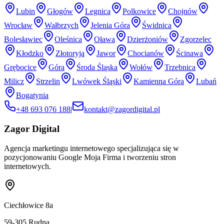
Lubin
Głogów
Legnica
Polkowice
Chojnów
Wrocław
Wałbrzych
Jelenia Góra
Świdnica
Bolesławiec
Oleśnica
Oława
Dzierżoniów
Zgorzelec
Kłodzko
Złotoryja
Jawor
Chocianów
Ścinawa
Grębocice
Góra
Środa Śląska
Wołów
Trzebnica
Milicz
Strzelin
Lwówek Śląski
Kamienna Góra
Lubań
Bogatynia
+48 693 076 188
|
kontakt@zagordigital.pl
Zagor Digital
Agencja marketingu internetowego specjalizująca się w
pozycjonowaniu Google Moja Firma i tworzeniu stron
internetowych.
Ciechłowice 8a
59-305
Rudna