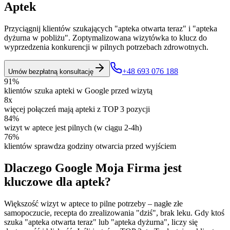
Aptek
Przyciągnij klientów szukających "apteka otwarta teraz" i "apteka
dyżurna w pobliżu". Zoptymalizowana wizytówka to klucz do
wyprzedzenia konkurencji w pilnych potrzebach zdrowotnych.
+48 693 076 188
Umów bezpłatną konsultację
91%
klientów szuka apteki w Google przed wizytą
8x
więcej połączeń mają apteki z TOP 3 pozycji
84%
wizyt w aptece jest pilnych (w ciągu 2-4h)
76%
klientów sprawdza godziny otwarcia przed wyjściem
Dlaczego Google Moja Firma jest
kluczowe dla aptek?
Większość wizyt w aptece to pilne potrzeby – nagłe złe
samopoczucie, recepta do zrealizowania "dziś", brak leku. Gdy ktoś
szuka "apteka otwarta teraz" lub "apteka dyżurna", liczy się