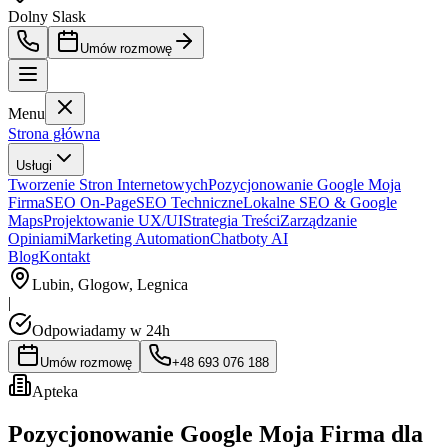
Dolny Slask
Umów rozmowę
Menu
Strona główna
Usługi
Tworzenie Stron Internetowych
Pozycjonowanie Google Moja
Firma
SEO On-Page
SEO Techniczne
Lokalne SEO & Google
Maps
Projektowanie UX/UI
Strategia Treści
Zarządzanie
Opiniami
Marketing Automation
Chatboty AI
Blog
Kontakt
Lubin, Glogow, Legnica
|
Odpowiadamy w 24h
Umów rozmowę
+48 693 076 188
Apteka
Pozycjonowanie Google Moja Firma dla