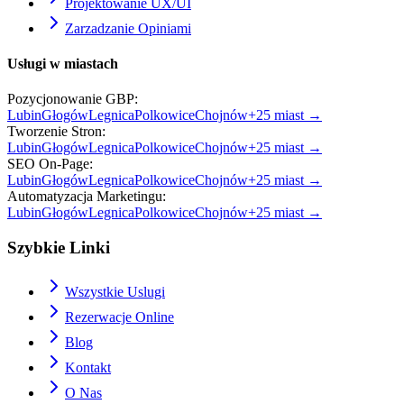
Projektowanie UX/UI
Zarzadzanie Opiniami
Usługi w miastach
Pozycjonowanie GBP
:
Lubin
Głogów
Legnica
Polkowice
Chojnów
+
25
miast →
Tworzenie Stron
:
Lubin
Głogów
Legnica
Polkowice
Chojnów
+
25
miast →
SEO On-Page
:
Lubin
Głogów
Legnica
Polkowice
Chojnów
+
25
miast →
Automatyzacja Marketingu
:
Lubin
Głogów
Legnica
Polkowice
Chojnów
+
25
miast →
Szybkie Linki
Wszystkie Uslugi
Rezerwacje Online
Blog
Kontakt
O Nas