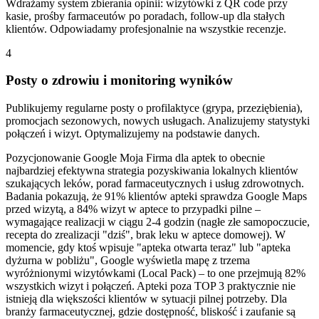
Wdrażamy system zbierania opinii: wizytówki z QR code przy
kasie, prośby farmaceutów po poradach, follow-up dla stałych
klientów. Odpowiadamy profesjonalnie na wszystkie recenzje.
4
Posty o zdrowiu i monitoring wyników
Publikujemy regularne posty o profilaktyce (grypa, przeziębienia),
promocjach sezonowych, nowych usługach. Analizujemy statystyki
połączeń i wizyt. Optymalizujemy na podstawie danych.
Pozycjonowanie Google Moja Firma dla aptek to obecnie
najbardziej efektywna strategia pozyskiwania lokalnych klientów
szukających leków, porad farmaceutycznych i usług zdrowotnych.
Badania pokazują, że 91% klientów apteki sprawdza Google Maps
przed wizytą, a 84% wizyt w aptece to przypadki pilne –
wymagające realizacji w ciągu 2-4 godzin (nagłe złe samopoczucie,
recepta do zrealizacji "dziś", brak leku w aptece domowej). W
momencie, gdy ktoś wpisuje "apteka otwarta teraz" lub "apteka
dyżurna w pobliżu", Google wyświetla mapę z trzema
wyróżnionymi wizytówkami (Local Pack) – to one przejmują 82%
wszystkich wizyt i połączeń. Apteki poza TOP 3 praktycznie nie
istnieją dla większości klientów w sytuacji pilnej potrzeby. Dla
branży farmaceutycznej, gdzie dostępność, bliskość i zaufanie są