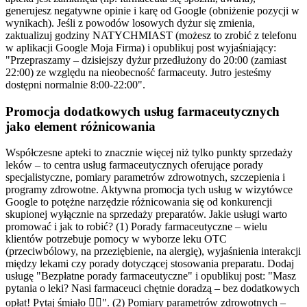
generujesz negatywne opinie i karę od Google (obniżenie pozycji w
wynikach). Jeśli z powodów losowych dyżur się zmienia,
zaktualizuj godziny NATYCHMIAST (możesz to zrobić z telefonu
w aplikacji Google Moja Firma) i opublikuj post wyjaśniający:
"Przepraszamy – dzisiejszy dyżur przedłużony do 20:00 (zamiast
22:00) ze względu na nieobecność farmaceuty. Jutro jesteśmy
dostępni normalnie 8:00-22:00".
Promocja dodatkowych usług farmaceutycznych
jako element różnicowania
Współczesne apteki to znacznie więcej niż tylko punkty sprzedaży
leków – to centra usług farmaceutycznych oferujące porady
specjalistyczne, pomiary parametrów zdrowotnych, szczepienia i
programy zdrowotne. Aktywna promocja tych usług w wizytówce
Google to potężne narzędzie różnicowania się od konkurencji
skupionej wyłącznie na sprzedaży preparatów. Jakie usługi warto
promować i jak to robić? (1) Porady farmaceutyczne – wielu
klientów potrzebuje pomocy w wyborze leku OTC
(przeciwbólowy, na przeziębienie, na alergię), wyjaśnienia interakcji
między lekami czy porady dotyczącej stosowania preparatu. Dodaj
usługę "Bezpłatne porady farmaceutyczne" i opublikuj post: "Masz
pytania o leki? Nasi farmaceuci chętnie doradzą – bez dodatkowych
opłat! Pytaj śmiało 🧑‍⚕️". (2) Pomiary parametrów zdrowotnych –