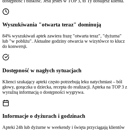
dostępność i bliskość. Jeśli jesteś w TOP 3, to Ty dostajesz klienta.
Wyszukiwania "otwarta teraz" dominują
84% wyszukiwań aptek zawiera frazę "otwarta teraz", "dyżurna"
lub "w pobliżu". Aktualne godziny otwarcia w wizytówce to klucz
do konwersji.
Dostępność w nagłych sytuacjach
Klienci szukający apteki często potrzebują leku natychmiast – ból
głowy, gorączka u dziecka, recepta do realizacji. Apteka na TOP 3 z
wyraźną informacją o dostępności wygrywa.
Informacje o dyżurach i godzinach
Apteki 24h lub dyżurne w weekendy i święta przyciągają klientów