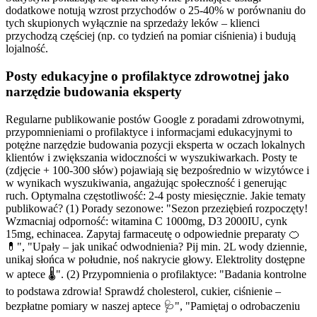
dodatkowe notują wzrost przychodów o 25-40% w porównaniu do
tych skupionych wyłącznie na sprzedaży leków – klienci
przychodzą częściej (np. co tydzień na pomiar ciśnienia) i budują
lojalność.
Posty edukacyjne o profilaktyce zdrowotnej jako
narzędzie budowania eksperty
Regularne publikowanie postów Google z poradami zdrowotnymi,
przypomnieniami o profilaktyce i informacjami edukacyjnymi to
potężne narzędzie budowania pozycji eksperta w oczach lokalnych
klientów i zwiększania widoczności w wyszukiwarkach. Posty te
(zdjęcie + 100-300 słów) pojawiają się bezpośrednio w wizytówce i
w wynikach wyszukiwania, angażując społeczność i generując
ruch. Optymalna częstotliwość: 2-4 posty miesięcznie. Jakie tematy
publikować? (1) Porady sezonowe: "Sezon przeziębień rozpoczęty!
Wzmacniaj odporność: witamina C 1000mg, D3 2000IU, cynk
15mg, echinacea. Zapytaj farmaceutę o odpowiednie preparaty 🍊
💊", "Upały – jak unikać odwodnienia? Pij min. 2L wody dziennie,
unikaj słońca w południe, noś nakrycie głowy. Elektrolity dostępne
w aptece 🌡️". (2) Przypomnienia o profilaktyce: "Badania kontrolne
to podstawa zdrowia! Sprawdź cholesterol, cukier, ciśnienie –
bezpłatne pomiary w naszej aptece 🩺", "Pamiętaj o odrobaczeniu