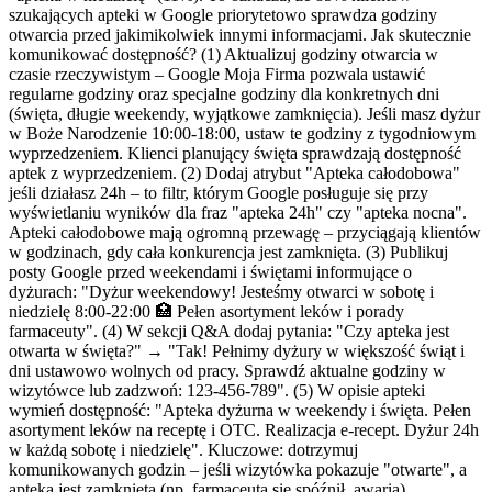
szukających apteki w Google priorytetowo sprawdza godziny
otwarcia przed jakimikolwiek innymi informacjami. Jak skutecznie
komunikować dostępność? (1) Aktualizuj godziny otwarcia w
czasie rzeczywistym – Google Moja Firma pozwala ustawić
regularne godziny oraz specjalne godziny dla konkretnych dni
(święta, długie weekendy, wyjątkowe zamknięcia). Jeśli masz dyżur
w Boże Narodzenie 10:00-18:00, ustaw te godziny z tygodniowym
wyprzedzeniem. Klienci planujący święta sprawdzają dostępność
aptek z wyprzedzeniem. (2) Dodaj atrybut "Apteka całodobowa"
jeśli działasz 24h – to filtr, którym Google posługuje się przy
wyświetlaniu wyników dla fraz "apteka 24h" czy "apteka nocna".
Apteki całodobowe mają ogromną przewagę – przyciągają klientów
w godzinach, gdy cała konkurencja jest zamknięta. (3) Publikuj
posty Google przed weekendami i świętami informujące o
dyżurach: "Dyżur weekendowy! Jesteśmy otwarci w sobotę i
niedzielę 8:00-22:00 🏥 Pełen asortyment leków i porady
farmaceuty". (4) W sekcji Q&A dodaj pytania: "Czy apteka jest
otwarta w święta?" → "Tak! Pełnimy dyżury w większość świąt i
dni ustawowo wolnych od pracy. Sprawdź aktualne godziny w
wizytówce lub zadzwoń: 123-456-789". (5) W opisie apteki
wymień dostępność: "Apteka dyżurna w weekendy i święta. Pełen
asortyment leków na receptę i OTC. Realizacja e-recept. Dyżur 24h
w każdą sobotę i niedzielę". Kluczowe: dotrzymuj
komunikowanych godzin – jeśli wizytówka pokazuje "otwarte", a
apteka jest zamknięta (np. farmaceuta się spóźnił, awaria),