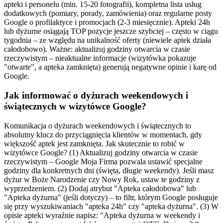
apteki i personelu (min. 15-20 fotografii), kompletna lista usług
dodatkowych (pomiary, porady, zamówienia) oraz regularne posty
Google o profilaktyce i promocjach (2-3 miesięcznie). Apteki 24h
lub dyżurne osiągają TOP pozycje jeszcze szybciej – często w ciągu
tygodnia – ze względu na unikalność oferty (niewiele aptek działa
całodobowo). Ważne: aktualizuj godziny otwarcia w czasie
rzeczywistym – nieaktualne informacje (wizytówka pokazuje
"otwarte", a apteka zamknięta) generują negatywne opinie i karę od
Google.
Jak informować o dyżurach weekendowych i
świątecznych w wizytówce Google?
Komunikacja o dyżurach weekendowych i świątecznych to
absolutny klucz do przyciągnięcia klientów w momentach, gdy
większość aptek jest zamknięta. Jak skutecznie to robić w
wizytówce Google? (1) Aktualizuj godziny otwarcia w czasie
rzeczywistym – Google Moja Firma pozwala ustawić specjalne
godziny dla konkretnych dni (święta, długie weekendy). Jeśli masz
dyżur w Boże Narodzenie czy Nowy Rok, ustaw te godziny z
wyprzedzeniem. (2) Dodaj atrybut "Apteka całodobowa" lub
"Apteka dyżurna" (jeśli dotyczy) – to filtr, którym Google posługuje
się przy wyszukiwaniach "apteka 24h" czy "apteka dyżurna". (3) W
opisie apteki wyraźnie napisz: "Apteka dyżurna w weekendy i