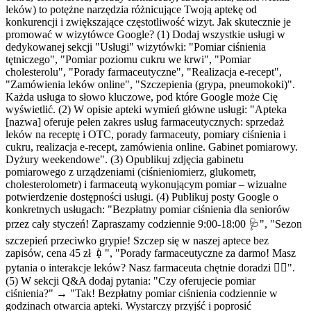
leków) to potężne narzędzia różnicujące Twoją aptekę od
konkurencji i zwiększające częstotliwość wizyt. Jak skutecznie je
promować w wizytówce Google? (1) Dodaj wszystkie usługi w
dedykowanej sekcji "Usługi" wizytówki: "Pomiar ciśnienia
tętniczego", "Pomiar poziomu cukru we krwi", "Pomiar
cholesterolu", "Porady farmaceutyczne", "Realizacja e-recept",
"Zamówienia leków online", "Szczepienia (grypa, pneumokoki)".
Każda usługa to słowo kluczowe, pod które Google może Cię
wyświetlić. (2) W opisie apteki wymień główne usługi: "Apteka
[nazwa] oferuje pełen zakres usług farmaceutycznych: sprzedaż
leków na receptę i OTC, porady farmaceuty, pomiary ciśnienia i
cukru, realizacja e-recept, zamówienia online. Gabinet pomiarowy.
Dyżury weekendowe". (3) Opublikuj zdjęcia gabinetu
pomiarowego z urządzeniami (ciśnieniomierz, glukometr,
cholesterolometr) i farmaceutą wykonującym pomiar – wizualne
potwierdzenie dostępności usługi. (4) Publikuj posty Google o
konkretnych usługach: "Bezpłatny pomiar ciśnienia dla seniorów
przez cały styczeń! Zapraszamy codziennie 9:00-18:00 🩺", "Sezon
szczepień przeciwko grypie! Szczep się w naszej aptece bez
zapisów, cena 45 zł 💉", "Porady farmaceutyczne za darmo! Masz
pytania o interakcje leków? Nasz farmaceuta chętnie doradzi 🧑‍⚕️".
(5) W sekcji Q&A dodaj pytania: "Czy oferujecie pomiar
ciśnienia?" → "Tak! Bezpłatny pomiar ciśnienia codziennie w
godzinach otwarcia apteki. Wystarczy przyjść i poprosić