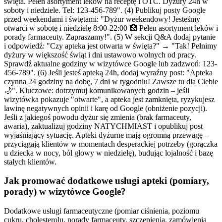
święta. Pełen asortyment leków na receptę i OTC. Dyżury 24h w
soboty i niedziele. Tel: 123-456-789". (4) Publikuj posty Google
przed weekendami i świętami: "Dyżur weekendowy! Jesteśmy
otwarci w sobotę i niedzielę 8:00-22:00 🏥 Pełen asortyment leków i
porady farmaceuty. Zapraszamy!". (5) W sekcji Q&A dodaj pytanie
i odpowiedź: "Czy apteka jest otwarta w święta?" → "Tak! Pełnimy
dyżury w większość świąt i dni ustawowo wolnych od pracy.
Sprawdź aktualne godziny w wizytówce Google lub zadzwoń: 123-
456-789". (6) Jeśli jesteś apteką 24h, dodaj wyraźny post: "Apteka
czynna 24 godziny na dobę, 7 dni w tygodniu! Zawsze tu dla Ciebie
🌙". Kluczowe: dotrzymuj komunikowanych godzin – jeśli
wizytówka pokazuje "otwarte", a apteka jest zamknięta, ryzykujesz
lawinę negatywnych opinii i karę od Google (obniżenie pozycji).
Jeśli z jakiegoś powodu dyżur się zmienia (brak farmaceuty,
awaria), zaktualizuj godziny NATYCHMIAST i opublikuj post
wyjaśniający sytuację. Apteki dyżurne mają ogromną przewagę –
przyciągają klientów w momentach desperackiej potrzeby (gorączka
u dziecka w nocy, ból głowy w niedzielę), budując lojalność i bazę
stałych klientów.
Jak promować dodatkowe usługi apteki (pomiary,
porady) w wizytówce Google?
Dodatkowe usługi farmaceutyczne (pomiar ciśnienia, poziomu
cukru, cholesterolu, porady farmaceuty, szczepienia, zamówienia