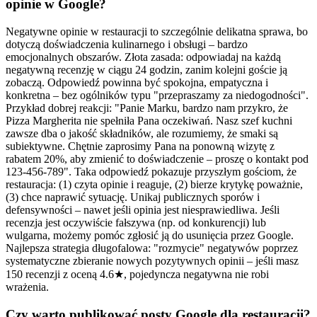
opinie w Google?
Negatywne opinie w restauracji to szczególnie delikatna sprawa, bo
dotyczą doświadczenia kulinarnego i obsługi – bardzo
emocjonalnych obszarów. Złota zasada: odpowiadaj na każdą
negatywną recenzję w ciągu 24 godzin, zanim kolejni goście ją
zobaczą. Odpowiedź powinna być spokojna, empatyczna i
konkretna – bez ogólników typu "przepraszamy za niedogodności".
Przykład dobrej reakcji: "Panie Marku, bardzo nam przykro, że
Pizza Margherita nie spełniła Pana oczekiwań. Nasz szef kuchni
zawsze dba o jakość składników, ale rozumiemy, że smaki są
subiektywne. Chętnie zaprosimy Pana na ponowną wizytę z
rabatem 20%, aby zmienić to doświadczenie – proszę o kontakt pod
123-456-789". Taka odpowiedź pokazuje przyszłym gościom, że
restauracja: (1) czyta opinie i reaguje, (2) bierze krytykę poważnie,
(3) chce naprawić sytuację. Unikaj publicznych sporów i
defensywności – nawet jeśli opinia jest niesprawiedliwa. Jeśli
recenzja jest oczywiście fałszywa (np. od konkurencji) lub
wulgarna, możemy pomóc zgłosić ją do usunięcia przez Google.
Najlepsza strategia długofalowa: "rozmycie" negatywów poprzez
systematyczne zbieranie nowych pozytywnych opinii – jeśli masz
150 recenzji z oceną 4.6★, pojedyncza negatywna nie robi
wrażenia.
Czy warto publikować posty Google dla restauracji?