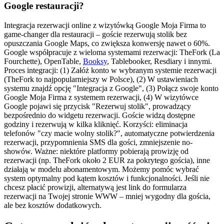
Google restauracji?
Integracja rezerwacji online z wizytówką Google Moja Firma to
game-changer dla restauracji – goście rezerwują stolik bez
opuszczania Google Maps, co zwiększa konwersję nawet o 60%.
Google współpracuje z wieloma systemami rezerwacji: TheFork (La
Fourchette), OpenTable,
Booksy
, Tablebooker, Resdiary i innymi.
Proces integracji: (1) Załóż konto w wybranym systemie rezerwacji
(TheFork to najpopularniejszy w Polsce), (2) W ustawieniach
systemu znajdź opcję "Integracja z Google", (3) Połącz swoje konto
Google Moja Firma z systemem rezerwacji, (4) W wizytówce
Google pojawi się przycisk "Rezerwuj stolik", prowadzący
bezpośrednio do widgetu rezerwacji. Goście widzą dostępne
godziny i rezerwują w kilka kliknięć. Korzyści: eliminacja
telefonów "czy macie wolny stolik?", automatyczne potwierdzenia
rezerwacji, przypomnienia SMS dla gości, zmniejszenie no-
showów. Ważne: niektóre platformy pobierają prowizję od
rezerwacji (np. TheFork około 2 EUR za pokrytego gościa), inne
działają w modelu abonamentowym. Możemy pomóc wybrać
system optymalny pod kątem kosztów i funkcjonalności. Jeśli nie
chcesz płacić prowizji, alternatywą jest link do formularza
rezerwacji na Twojej stronie WWW – mniej wygodny dla gościa,
ale bez kosztów dodatkowych.