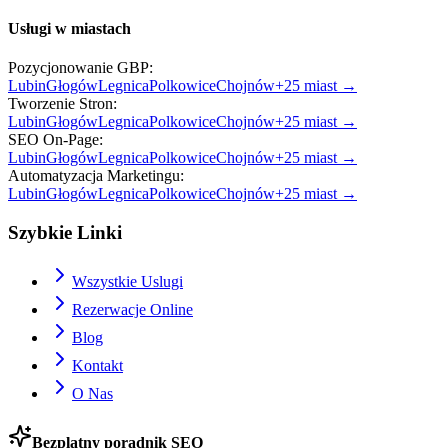
Usługi w miastach
Pozycjonowanie GBP
:
Lubin
Głogów
Legnica
Polkowice
Chojnów
+
25
miast →
Tworzenie Stron
:
Lubin
Głogów
Legnica
Polkowice
Chojnów
+
25
miast →
SEO On-Page
:
Lubin
Głogów
Legnica
Polkowice
Chojnów
+
25
miast →
Automatyzacja Marketingu
:
Lubin
Głogów
Legnica
Polkowice
Chojnów
+
25
miast →
Szybkie Linki
Wszystkie Uslugi
Rezerwacje Online
Blog
Kontakt
O Nas
Bezplatny poradnik SEO