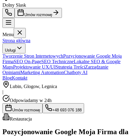
Dolny Slask
Umów rozmowę
Menu
Strona główna
Usługi
Tworzenie Stron Internetowych
Pozycjonowanie Google Moja
Firma
SEO On-Page
SEO Techniczne
Lokalne SEO & Google
Maps
Projektowanie UX/UI
Strategia Treści
Zarządzanie
Opiniami
Marketing Automation
Chatboty AI
Blog
Kontakt
Lubin, Glogow, Legnica
|
Odpowiadamy w 24h
Umów rozmowę
+48 693 076 188
Restauracja
Pozycjonowanie Google Moja Firma dla