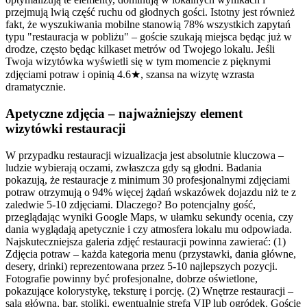
przejmują lwią część ruchu od głodnych gości. Istotny jest również
fakt, że wyszukiwania mobilne stanowią 78% wszystkich zapytań
typu "restauracja w pobliżu" – goście szukają miejsca będąc już w
drodze, często będąc kilkaset metrów od Twojego lokalu. Jeśli
Twoja wizytówka wyświetli się w tym momencie z pięknymi
zdjęciami potraw i opinią 4.6★, szansa na wizytę wzrasta
dramatycznie.
Apetyczne zdjęcia – najważniejszy element
wizytówki restauracji
W przypadku restauracji wizualizacja jest absolutnie kluczowa –
ludzie wybierają oczami, zwłaszcza gdy są głodni. Badania
pokazują, że restauracje z minimum 30 profesjonalnymi zdjęciami
potraw otrzymują o 94% więcej żądań wskazówek dojazdu niż te z
zaledwie 5-10 zdjęciami. Dlaczego? Bo potencjalny gość,
przeglądając wyniki Google Maps, w ułamku sekundy ocenia, czy
dania wyglądają apetycznie i czy atmosfera lokalu mu odpowiada.
Najskuteczniejsza galeria zdjęć restauracji powinna zawierać: (1)
Zdjęcia potraw – każda kategoria menu (przystawki, dania główne,
desery, drinki) reprezentowana przez 5-10 najlepszych pozycji.
Fotografie powinny być profesjonalne, dobrze oświetlone,
pokazujące kolorystykę, teksturę i porcję. (2) Wnętrze restauracji –
sala główna, bar, stoliki, ewentualnie strefa VIP lub ogródek. Goście