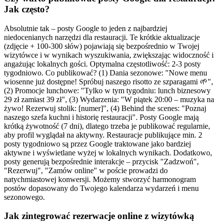
Jak często?
Absolutnie tak – posty Google to jeden z najbardziej
niedocenianych narzędzi dla restauracji. Te krótkie aktualizacje
(zdjęcie + 100-300 słów) pojawiają się bezpośrednio w Twojej
wizytówce i w wynikach wyszukiwania, zwiększając widoczność i
angażując lokalnych gości. Optymalna częstotliwość: 2-3 posty
tygodniowo. Co publikować? (1) Dania sezonowe: "Nowe menu
wiosenne już dostępne! Spróbuj naszego risotto ze szparagami 🌱",
(2) Promocje lunchowe: "Tylko w tym tygodniu: lunch biznesowy
29 zł zamiast 39 zł", (3) Wydarzenia: "W piątek 20:00 – muzyka na
żywo! Rezerwuj stolik: [numer]", (4) Behind the scenes: "Poznaj
naszego szefa kuchni i historię restauracji". Posty Google mają
krótką żywotność (7 dni), dlatego trzeba je publikować regularnie,
aby profil wyglądał na aktywny. Restauracje publikujące min. 2
posty tygodniowo są przez Google traktowane jako bardziej
aktywne i wyświetlane wyżej w lokalnych wynikach. Dodatkowo,
posty generują bezpośrednie interakcje – przycisk "Zadzwoń",
"Rezerwuj", "Zamów online" w poście prowadzi do
natychmiastowej konwersji. Możemy stworzyć harmonogram
postów dopasowany do Twojego kalendarza wydarzeń i menu
sezonowego.
Jak zintegrować rezerwacje online z wizytówką