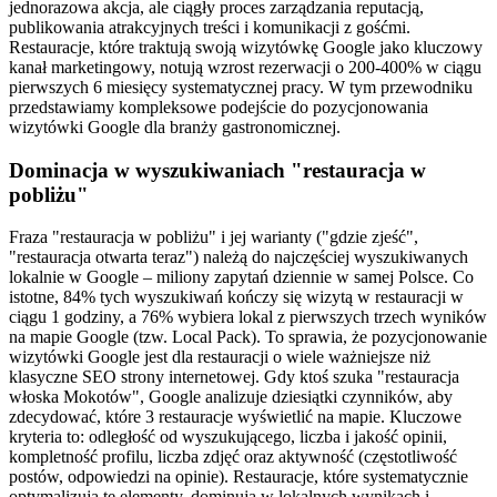
jednorazowa akcja, ale ciągły proces zarządzania reputacją,
publikowania atrakcyjnych treści i komunikacji z gośćmi.
Restauracje, które traktują swoją wizytówkę Google jako kluczowy
kanał marketingowy, notują wzrost rezerwacji o 200-400% w ciągu
pierwszych 6 miesięcy systematycznej pracy. W tym przewodniku
przedstawiamy kompleksowe podejście do pozycjonowania
wizytówki Google dla branży gastronomicznej.
Dominacja w wyszukiwaniach "restauracja w
pobliżu"
Fraza "restauracja w pobliżu" i jej warianty ("gdzie zjeść",
"restauracja otwarta teraz") należą do najczęściej wyszukiwanych
lokalnie w Google – miliony zapytań dziennie w samej Polsce. Co
istotne, 84% tych wyszukiwań kończy się wizytą w restauracji w
ciągu 1 godziny, a 76% wybiera lokal z pierwszych trzech wyników
na mapie Google (tzw. Local Pack). To sprawia, że pozycjonowanie
wizytówki Google jest dla restauracji o wiele ważniejsze niż
klasyczne SEO strony internetowej. Gdy ktoś szuka "restauracja
włoska Mokotów", Google analizuje dziesiątki czynników, aby
zdecydować, które 3 restauracje wyświetlić na mapie. Kluczowe
kryteria to: odległość od wyszukującego, liczba i jakość opinii,
kompletność profilu, liczba zdjęć oraz aktywność (częstotliwość
postów, odpowiedzi na opinie). Restauracje, które systematycznie
optymalizują te elementy, dominują w lokalnych wynikach i