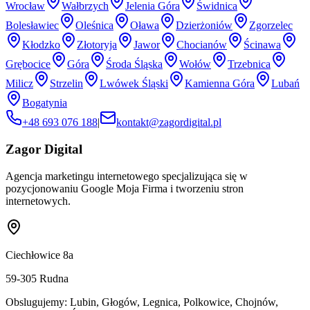
Wrocław
Wałbrzych
Jelenia Góra
Świdnica
Bolesławiec
Oleśnica
Oława
Dzierżoniów
Zgorzelec
Kłodzko
Złotoryja
Jawor
Chocianów
Ścinawa
Grębocice
Góra
Środa Śląska
Wołów
Trzebnica
Milicz
Strzelin
Lwówek Śląski
Kamienna Góra
Lubań
Bogatynia
+48 693 076 188
|
kontakt@zagordigital.pl
Zagor Digital
Agencja marketingu internetowego specjalizująca się w
pozycjonowaniu Google Moja Firma i tworzeniu stron
internetowych.
Ciechłowice 8a
59-305
Rudna
Obslugujemy:
Lubin, Głogów, Legnica, Polkowice, Chojnów,