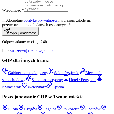
Wiadomość *
Akceptuję
politykę prywatności
i wyrażam zgodę na
przetwarzanie moich danych osobowych *
Wyślij wiadomość
Odpowiadamy w ciągu 24h.
Lub
zarezerwuj rozmowę online
GBP dla innych branż
Gabinet stomatologiczny
Salon fryzjerski
Mechanik
samochodowy
Salon kosmetyczny
Hotel / Pensjonat
Kwiaciarnia
Weterynarz
Apteka
Pozycjonowanie GBP w Twoim mieście
Lubin
Głogów
Legnica
Polkowice
Chojnów