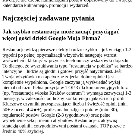
kalendarza kulinarnego, promocji i wydarzeń.
Najczęściej zadawane pytania
Jak szybko restauracja może zacząć przyciągać
więcej gości dzięki Google Moja Firma?
Restauracje widzą pierwsze efekty bardzo szybko – już w ciągu 1-2
tygodni po pełnej optymalizacji wizytówki następuje wzrost
wyświetleń i kliknięć w przycisk telefonu czy wskazówki dojazdu.
To dlatego, że wyszukiwania typu "restauracja w pobliżu" są bardzo
intencyjne – ludzie są głodni i gotowi przyjść natychmiast. Jeśli
Twoja wizytówka ma apetyczne zdjęcia, dobre opinie i jest
kompletnie wypełniona, Google zaczyna ją wyświetlać wyżej
niemal od razu. Pełna pozycja w TOP 3 dla konkurencyjnych fraz
(np. "restauracja włoska Kraków centrum") wymaga zazwyczaj 1-3
miesięcy, w zależności od liczby konkurencji i jakości ich profili.
Kluczowe czynniki przyspieszające: liczba i świeżość opinii (min.
50+ z oceną 4.4★+), profesjonalne zdjęcia potraw (min. 30),
regularność postów Google (2-3 tygodniowo) oraz pełne
wypełnienie sekcji menu i atrybutów. Restauracje z aktywną
strategią opinii i cotygodniowymi postami osiągają TOP pozycje
średnio 40% szybciej.