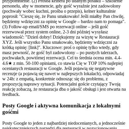
przypomnienie. (2) Prośba kelnera po udanym posiłku – szkolenie
personelu, aby w momencie, gdy gość wyraźnie jest zadowolony
(pochwały wobec kuchni, prośba o przepis), kelner kulturalnie
poprosił: "Cieszę się, że Panu smakowało! Jeśli miałby Pan chwilę,
będziemy wdzięczni za opinię w Google – bardzo nam to pomaga".
(3) Follow-up email/SMS po rezerwacji online – jeśli gość
rezerwował przez system online, 2-3 dni później wysyłasz
wiadomość: "Dzień dobry! Dziękujemy za wizytę w Restauracji
XYZ. Jeśli wszystko Panu smakowało, będziemy wdzięczni za
krótką opinię: [link]". Kluczowe: proś o opinię tylko wtedy, gdy
masz pewność, że gość był zadowolony – po pustych talerzach,
pochwałach, powtórnej rezerwacji. Cel to średnia ocena min. 4.4-
4.6★ z min. 50-100 opiniami, co stawia Cię w TOP 10% najlepiej
ocenianych restauracji w Google. Jeśli pojawią się negatywne
recenzje (a pojawią się nawet w najlepszych lokalach), odpowiadaj
w 24h: z empatią, konkretnie odnosząc się do problemu, z
propozycją naprawy sytuacji. Potencjalni goście czytający Twoją
reakcję zobaczą, że restauracja dba o jakość obsługi i jest otwarta na
feedback.
Posty Google i aktywna komunikacja z lokalnymi
gośćmi
Posty Google to jeden z najbardziej niedocenianych, a jednocześnie
najskuteczniejszych narzędzi dla restauracji w pozycjonowaniu