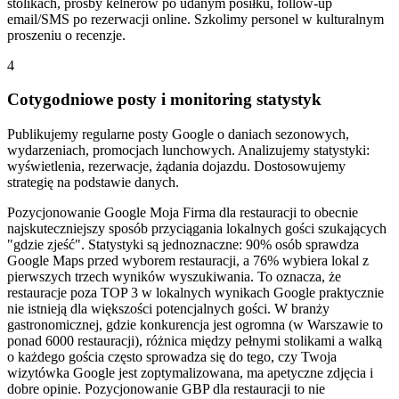
stolikach, prośby kelnerów po udanym posiłku, follow-up
email/SMS po rezerwacji online. Szkolimy personel w kulturalnym
proszeniu o recenzje.
4
Cotygodniowe posty i monitoring statystyk
Publikujemy regularne posty Google o daniach sezonowych,
wydarzeniach, promocjach lunchowych. Analizujemy statystyki:
wyświetlenia, rezerwacje, żądania dojazdu. Dostosowujemy
strategię na podstawie danych.
Pozycjonowanie Google Moja Firma dla restauracji to obecnie
najskuteczniejszy sposób przyciągania lokalnych gości szukających
"gdzie zjeść". Statystyki są jednoznaczne: 90% osób sprawdza
Google Maps przed wyborem restauracji, a 76% wybiera lokal z
pierwszych trzech wyników wyszukiwania. To oznacza, że
restauracje poza TOP 3 w lokalnych wynikach Google praktycznie
nie istnieją dla większości potencjalnych gości. W branży
gastronomicznej, gdzie konkurencja jest ogromna (w Warszawie to
ponad 6000 restauracji), różnica między pełnymi stolikami a walką
o każdego gościa często sprowadza się do tego, czy Twoja
wizytówka Google jest zoptymalizowana, ma apetyczne zdjęcia i
dobre opinie. Pozycjonowanie GBP dla restauracji to nie