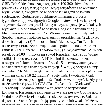
GBP. Te krótkie aktualizacje (zdjęcie + 100-300 słów tekstu +
przycisk CTA) pojawiają się w Twojej wizytówce i w wynikach
wyszukiwania, zwiększając widoczność i angażując lokalną
społeczność. Restauracje publikujące minimum 2-3 posty
tygodniowo są przez algorytm Google traktowane jako bardziej
aktywne i świeże, co przekłada się na wyższe pozycje w lokalnych
wynikach. Co publikować w postach Google dla restauracji? (1)
Menu sezonowe i nowości: "🌸 Wiosenne menu już dostępne!
Spróbuj naszego risotto ze szparagami i groszkiem za 42 zł. Tylko
do końca maja!", (2) Promocje i lunch biznesowy: "💼 Lunch
biznesowy 11:00-15:00 – zupa + danie główne + napój za 29 zł
zamiast 39 zł! Rezerwuj: 123-456-789", (3) Wydarzenia: "🎵 W ten
piątek od 20:00 – muzyka na żywo! Repertuar jazz i soul. Wolne
stoliki: [link do rezerwacji]", (4) Behind the scenes: "Poznaj
naszego szefa kuchni Marco, który od 15 lat tworzy autentyczne
włoskie przepisy z rodzinnych tradycji 👨‍🍳", (5) Święta i okazje
specjalne: "🎄 Menu świąteczne już dostępne do rezerwacji! 12 dań
wigilijna kolacja 18-22 grudnia". Posty mają żywotność 7 dni,
dlatego konieczna jest regularność. Dodatkowa korzyść: każdy post
może zawierać przycisk CTA (Call To Action) – "Zadzwoń",
"Rezerwuj", "Zamów online" – co generuje bezpośrednie
konwersje. Restauracje aktywnie używające postów Google notują
średnio o 35% więcej interakcji (połączenia, rezerwacje, żądania
dojazdu) niż te, które publikują sporadycznie lub wcale. Możemy
stworzyć dla Ciebie harmonogram postów dopasowany do Twojego