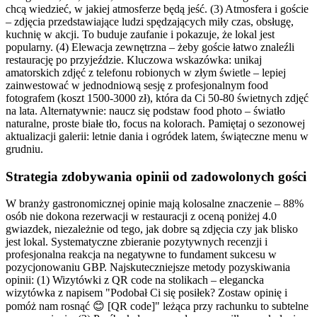
chcą wiedzieć, w jakiej atmosferze będą jeść. (3) Atmosfera i goście
– zdjęcia przedstawiające ludzi spędzających miły czas, obsługę,
kuchnię w akcji. To buduje zaufanie i pokazuje, że lokal jest
popularny. (4) Elewacja zewnętrzna – żeby goście łatwo znaleźli
restaurację po przyjeździe. Kluczowa wskazówka: unikaj
amatorskich zdjęć z telefonu robionych w złym świetle – lepiej
zainwestować w jednodniową sesję z profesjonalnym food
fotografem (koszt 1500-3000 zł), która da Ci 50-80 świetnych zdjęć
na lata. Alternatywnie: naucz się podstaw food photo – światło
naturalne, proste białe tło, focus na kolorach. Pamiętaj o sezonowej
aktualizacji galerii: letnie dania i ogródek latem, świąteczne menu w
grudniu.
Strategia zdobywania opinii od zadowolonych gości
W branży gastronomicznej opinie mają kolosalne znaczenie – 88%
osób nie dokona rezerwacji w restauracji z oceną poniżej 4.0
gwiazdek, niezależnie od tego, jak dobre są zdjęcia czy jak blisko
jest lokal. Systematyczne zbieranie pozytywnych recenzji i
profesjonalna reakcja na negatywne to fundament sukcesu w
pozycjonowaniu GBP. Najskuteczniejsze metody pozyskiwania
opinii: (1) Wizytówki z QR code na stolikach – elegancka
wizytówka z napisem "Podobał Ci się posiłek? Zostaw opinię i
pomóż nam rosnąć 😊 [QR code]" leżąca przy rachunku to subtelne