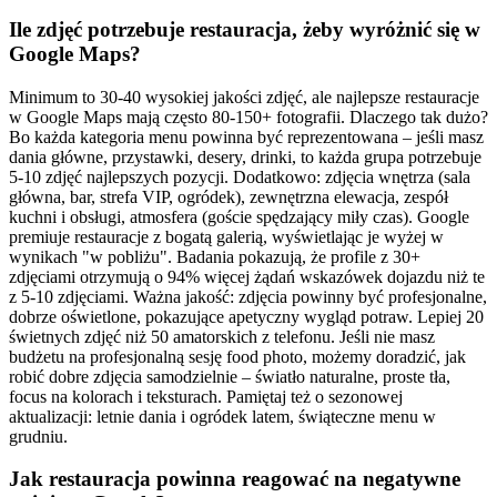
Ile zdjęć potrzebuje restauracja, żeby wyróżnić się w
Google Maps?
Minimum to 30-40 wysokiej jakości zdjęć, ale najlepsze restauracje
w Google Maps mają często 80-150+ fotografii. Dlaczego tak dużo?
Bo każda kategoria menu powinna być reprezentowana – jeśli masz
dania główne, przystawki, desery, drinki, to każda grupa potrzebuje
5-10 zdjęć najlepszych pozycji. Dodatkowo: zdjęcia wnętrza (sala
główna, bar, strefa VIP, ogródek), zewnętrzna elewacja, zespół
kuchni i obsługi, atmosfera (goście spędzający miły czas). Google
premiuje restauracje z bogatą galerią, wyświetlając je wyżej w
wynikach "w pobliżu". Badania pokazują, że profile z 30+
zdjęciami otrzymują o 94% więcej żądań wskazówek dojazdu niż te
z 5-10 zdjęciami. Ważna jakość: zdjęcia powinny być profesjonalne,
dobrze oświetlone, pokazujące apetyczny wygląd potraw. Lepiej 20
świetnych zdjęć niż 50 amatorskich z telefonu. Jeśli nie masz
budżetu na profesjonalną sesję food photo, możemy doradzić, jak
robić dobre zdjęcia samodzielnie – światło naturalne, proste tła,
focus na kolorach i teksturach. Pamiętaj też o sezonowej
aktualizacji: letnie dania i ogródek latem, świąteczne menu w
grudniu.
Jak restauracja powinna reagować na negatywne