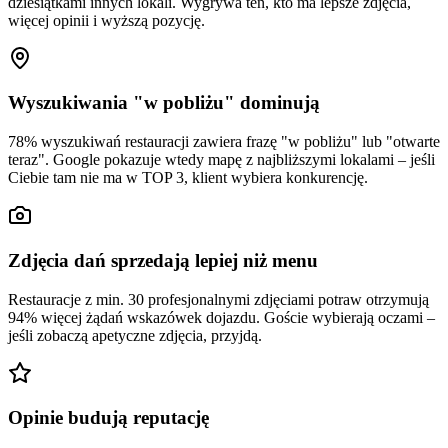
dziesiątkami innych lokali. Wygrywa ten, kto ma lepsze zdjęcia,
więcej opinii i wyższą pozycję.
Wyszukiwania "w pobliżu" dominują
78% wyszukiwań restauracji zawiera frazę "w pobliżu" lub "otwarte
teraz". Google pokazuje wtedy mapę z najbliższymi lokalami – jeśli
Ciebie tam nie ma w TOP 3, klient wybiera konkurencję.
Zdjęcia dań sprzedają lepiej niż menu
Restauracje z min. 30 profesjonalnymi zdjęciami potraw otrzymują
94% więcej żądań wskazówek dojazdu. Goście wybierają oczami –
jeśli zobaczą apetyczne zdjęcia, przyjdą.
Opinie budują reputację