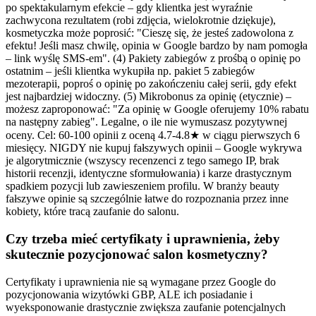
po spektakularnym efekcie – gdy klientka jest wyraźnie
zachwycona rezultatem (robi zdjęcia, wielokrotnie dziękuje),
kosmetyczka może poprosić: "Cieszę się, że jesteś zadowolona z
efektu! Jeśli masz chwilę, opinia w Google bardzo by nam pomogła
– link wyślę SMS-em". (4) Pakiety zabiegów z prośbą o opinię po
ostatnim – jeśli klientka wykupiła np. pakiet 5 zabiegów
mezoterapii, poproś o opinię po zakończeniu całej serii, gdy efekt
jest najbardziej widoczny. (5) Mikrobonus za opinię (etycznie) –
możesz zaproponować: "Za opinię w Google oferujemy 10% rabatu
na następny zabieg". Legalne, o ile nie wymuszasz pozytywnej
oceny. Cel: 60-100 opinii z oceną 4.7-4.8★ w ciągu pierwszych 6
miesięcy. NIGDY nie kupuj fałszywych opinii – Google wykrywa
je algorytmicznie (wszyscy recenzenci z tego samego IP, brak
historii recenzji, identyczne sformułowania) i karze drastycznym
spadkiem pozycji lub zawieszeniem profilu. W branży beauty
fałszywe opinie są szczególnie łatwe do rozpoznania przez inne
kobiety, które tracą zaufanie do salonu.
Czy trzeba mieć certyfikaty i uprawnienia, żeby
skutecznie pozycjonować salon kosmetyczny?
Certyfikaty i uprawnienia nie są wymagane przez Google do
pozycjonowania wizytówki GBP, ALE ich posiadanie i
wyeksponowanie drastycznie zwiększa zaufanie potencjalnych