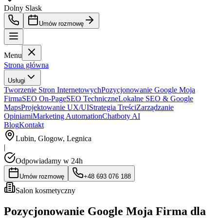
Dolny Slask
Umów rozmowę
Menu
Strona główna
Usługi
Tworzenie Stron Internetowych
Pozycjonowanie Google Moja
Firma
SEO On-Page
SEO Techniczne
Lokalne SEO & Google
Maps
Projektowanie UX/UI
Strategia Treści
Zarządzanie
Opiniami
Marketing Automation
Chatboty AI
Blog
Kontakt
Lubin, Glogow, Legnica
|
Odpowiadamy w 24h
Umów rozmowę
+48 693 076 188
Salon kosmetyczny
Pozycjonowanie Google Moja Firma dla