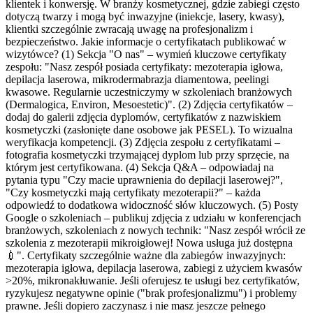
klientek i konwersję. W branży kosmetycznej, gdzie zabiegi często
dotyczą twarzy i mogą być inwazyjne (iniekcje, lasery, kwasy),
klientki szczególnie zwracają uwagę na profesjonalizm i
bezpieczeństwo. Jakie informacje o certyfikatach publikować w
wizytówce? (1) Sekcja "O nas" – wymień kluczowe certyfikaty
zespołu: "Nasz zespół posiada certyfikaty: mezoterapia igłowa,
depilacja laserowa, mikrodermabrazja diamentowa, peelingi
kwasowe. Regularnie uczestniczymy w szkoleniach branżowych
(Dermalogica, Environ, Mesoestetic)". (2) Zdjęcia certyfikatów –
dodaj do galerii zdjęcia dyplomów, certyfikatów z nazwiskiem
kosmetyczki (zasłonięte dane osobowe jak PESEL). To wizualna
weryfikacja kompetencji. (3) Zdjęcia zespołu z certyfikatami –
fotografia kosmetyczki trzymającej dyplom lub przy sprzęcie, na
którym jest certyfikowana. (4) Sekcja Q&A – odpowiadaj na
pytania typu "Czy macie uprawnienia do depilacji laserowej?",
"Czy kosmetyczki mają certyfikaty mezoterapii?" – każda
odpowiedź to dodatkowa widoczność słów kluczowych. (5) Posty
Google o szkoleniach – publikuj zdjęcia z udziału w konferencjach
branżowych, szkoleniach z nowych technik: "Nasz zespół wrócił ze
szkolenia z mezoterapii mikroigłowej! Nowa usługa już dostępna
💉". Certyfikaty szczególnie ważne dla zabiegów inwazyjnych:
mezoterapia igłowa, depilacja laserowa, zabiegi z użyciem kwasów
>20%, mikronakłuwanie. Jeśli oferujesz te usługi bez certyfikatów,
ryzykujesz negatywne opinie ("brak profesjonalizmu") i problemy
prawne. Jeśli dopiero zaczynasz i nie masz jeszcze pełnego