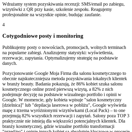
Wdrażamy system pozyskiwania recenzji: SMS/email po zabiegu,
wizytówki z QR przy kasie, szkolenie zespołu. Reagujemy
profesjonalnie na wszystkie opinie, budując zaufanie.
4
Cotygodniowe posty i monitoring
Publikujemy posty o nowościach, promocjach, wolnych terminach
na popularne zabiegi. Analizujemy statystyki: wyświetlenia,
rezerwacje, zapytania. Optymalizujemy strategię na podstawie
danych.
Pozycjonowanie Google Moja Firma dla salonu kosmetycznego to
obecnie najskuteczniejsza metoda pozyskiwania lokalnych klientek
w branży beauty. Badania pokazują, że 86% kobiet szuka salonu
kosmetycznego online przed pierwszą wizytą, a 82% z nich
podejmuje decyzję na podstawie wizualnego portfolio i opinii w
Google. W momencie, gdy kobieta wpisuje "salon kosmetyczny
[dzielnica]" lub "depilacja laserowa w pobliżu", Google wyświetla
mapę z trzema wyróżnionymi wizytówkami (Local Pack) – to one
przejmują 82% wszystkich rezerwacji i zapytań. Salony poza TOP 3
praktycznie nie istnieją dla większości potencjalnych klientek. Dla
branży kosmetycznej, gdzie wizualne portfolio transformacji
"przed/po" i opinie innych kobiet są absolutnie kluczowe w procesie