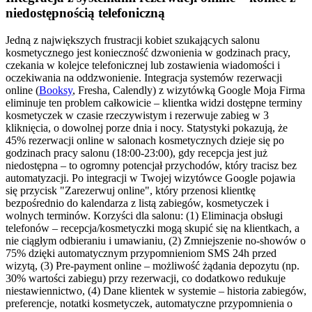
niedostępnością telefoniczną
Jedną z największych frustracji kobiet szukających salonu
kosmetycznego jest konieczność dzwonienia w godzinach pracy,
czekania w kolejce telefonicznej lub zostawienia wiadomości i
oczekiwania na oddzwonienie. Integracja systemów rezerwacji
online (
Booksy
, Fresha, Calendly) z wizytówką Google Moja Firma
eliminuje ten problem całkowicie – klientka widzi dostępne terminy
kosmetyczek w czasie rzeczywistym i rezerwuje zabieg w 3
kliknięcia, o dowolnej porze dnia i nocy. Statystyki pokazują, że
45% rezerwacji online w salonach kosmetycznych dzieje się po
godzinach pracy salonu (18:00-23:00), gdy recepcja jest już
niedostępna – to ogromny potencjał przychodów, który tracisz bez
automatyzacji. Po integracji w Twojej wizytówce Google pojawia
się przycisk "Zarezerwuj online", który przenosi klientkę
bezpośrednio do kalendarza z listą zabiegów, kosmetyczek i
wolnych terminów. Korzyści dla salonu: (1) Eliminacja obsługi
telefonów – recepcja/kosmetyczki mogą skupić się na klientkach, a
nie ciągłym odbieraniu i umawianiu, (2) Zmniejszenie no-showów o
75% dzięki automatycznym przypomnieniom SMS 24h przed
wizytą, (3) Pre-payment online – możliwość żądania depozytu (np.
30% wartości zabiegu) przy rezerwacji, co dodatkowo redukuje
niestawiennictwo, (4) Dane klientek w systemie – historia zabiegów,
preferencje, notatki kosmetyczek, automatyczne przypomnienia o