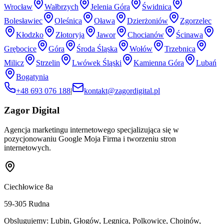
Wrocław
Wałbrzych
Jelenia Góra
Świdnica
Bolesławiec
Oleśnica
Oława
Dzierżoniów
Zgorzelec
Kłodzko
Złotoryja
Jawor
Chocianów
Ścinawa
Grębocice
Góra
Środa Śląska
Wołów
Trzebnica
Milicz
Strzelin
Lwówek Śląski
Kamienna Góra
Lubań
Bogatynia
+48 693 076 188
|
kontakt@zagordigital.pl
Zagor Digital
Agencja marketingu internetowego specjalizująca się w
pozycjonowaniu Google Moja Firma i tworzeniu stron
internetowych.
Ciechłowice 8a
59-305
Rudna
Obslugujemy:
Lubin, Głogów, Legnica, Polkowice, Chojnów,