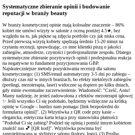
Systematyczne zbieranie opinii i budowanie
reputacji w branży beauty
W branży kosmetycznej opinie mają kolosalne znaczenie – 86%
kobiet nie umówi wizyty w salonie z oceną poniżej 4.5★, bez
względu na to, jak piękne są zdjęcia portfolio czy jak niska cena.
Przed pierwszą wizytą kobiety spędzają średnio 15-20 minut na
czytaniu recenzji, sprawdzając, co inne klientki piszą o jakości
zabiegów, atmosferze, czystości i profesjonalizmie zespołu. Dlatego
systematyczne zbieranie pozytywnych opinii i profesjonalna reakcja
na negatywne to fundament pozycjonowania GBP.
Najskuteczniejsze metody pozyskiwania recenzji dla salonu
kosmetycznego: (1) SMS/email automatyczny 3-5 dni po zabiegu –
dłuższy czas niż w innych branżach, bo efekty niektórych zabiegów
(peelingi, mezoterapia, laser) widoczne są dopiero po kilku dniach,
gdy minie ewentualne zaczerwienienie. Wiadomość: "Cześć, Aniu!
Mamy nadzieję, że jesteś zadowolona z efektów mezoterapii igłowej
✨ Jeśli wszystko Ci się podobało, będziemy wdzięczne za krótką
opinię w Google – bardzo nam pomaga: [link bezpośredni do
formularza opinii]". (2) Wizytówka z QR code przy kasie –
elegancka, estetyczna karta leżąca przy stanowisku płatności:
"Podobał Ci się zabieg? Podziel się opinią i pomóż innym kobietom
znaleźć nas 💕 [QR kod]". Wizytówka powinna być
zaprojektowana w stylistyce salonu (kolory, logo). (3) Prośba