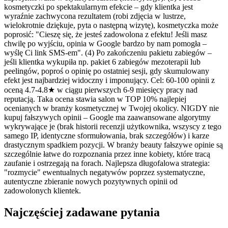
kosmetyczki po spektakularnym efekcie – gdy klientka jest
wyraźnie zachwycona rezultatem (robi zdjęcia w lustrze,
wielokrotnie dziękuje, pyta o następną wizytę), kosmetyczka może
poprosić: "Cieszę się, że jesteś zadowolona z efektu! Jeśli masz
chwilę po wyjściu, opinia w Google bardzo by nam pomogła –
wyślę Ci link SMS-em". (4) Po zakończeniu pakietu zabiegów –
jeśli klientka wykupiła np. pakiet 6 zabiegów mezoterapii lub
peelingów, poproś o opinię po ostatniej sesji, gdy skumulowany
efekt jest najbardziej widoczny i imponujący. Cel: 60-100 opinii z
oceną 4.7-4.8★ w ciągu pierwszych 6-9 miesięcy pracy nad
reputacją. Taka ocena stawia salon w TOP 10% najlepiej
ocenianych w branży kosmetycznej w Twojej okolicy. NIGDY nie
kupuj fałszywych opinii – Google ma zaawansowane algorytmy
wykrywające je (brak historii recenzji użytkownika, wszyscy z tego
samego IP, identyczne sformułowania, brak szczegółów) i karze
drastycznym spadkiem pozycji. W branży beauty fałszywe opinie są
szczególnie łatwe do rozpoznania przez inne kobiety, które tracą
zaufanie i ostrzegają na forach. Najlepsza długofalowa strategia:
"rozmycie" ewentualnych negatywów poprzez systematyczne,
autentyczne zbieranie nowych pozytywnych opinii od
zadowolonych klientek.
Najczęściej zadawane pytania