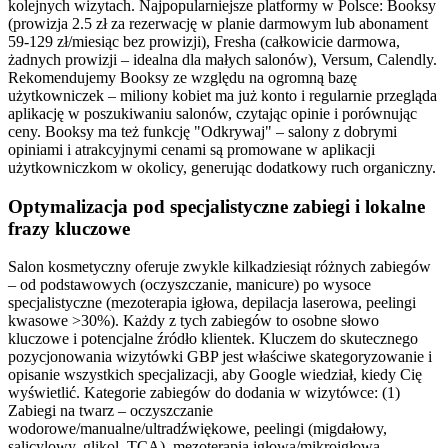
kolejnych wizytach. Najpopularniejsze platformy w Polsce: Booksy
(prowizja 2.5 zł za rezerwację w planie darmowym lub abonament
59-129 zł/miesiąc bez prowizji), Fresha (całkowicie darmowa,
żadnych prowizji – idealna dla małych salonów), Versum, Calendly.
Rekomendujemy Booksy ze względu na ogromną bazę
użytkowniczek – miliony kobiet ma już konto i regularnie przegląda
aplikację w poszukiwaniu salonów, czytając opinie i porównując
ceny. Booksy ma też funkcję "Odkrywaj" – salony z dobrymi
opiniami i atrakcyjnymi cenami są promowane w aplikacji
użytkowniczkom w okolicy, generując dodatkowy ruch organiczny.
Optymalizacja pod specjalistyczne zabiegi i lokalne
frazy kluczowe
Salon kosmetyczny oferuje zwykle kilkadziesiąt różnych zabiegów
– od podstawowych (oczyszczanie, manicure) po wysoce
specjalistyczne (mezoterapia igłowa, depilacja laserowa, peelingi
kwasowe >30%). Każdy z tych zabiegów to osobne słowo
kluczowe i potencjalne źródło klientek. Kluczem do skutecznego
pozycjonowania wizytówki GBP jest właściwe skategoryzowanie i
opisanie wszystkich specjalizacji, aby Google wiedział, kiedy Cię
wyświetlić. Kategorie zabiegów do dodania w wizytówce: (1)
Zabiegi na twarz – oczyszczanie
wodorowe/manualne/ultradźwiękowe, peelingi (migdałowy,
salicylowy, glikol, TCA), mezoterapia igłowa/mikroigłowa,