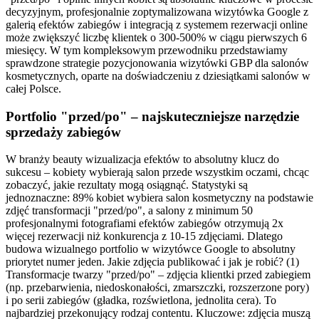
decyzyjnym, profesjonalnie zoptymalizowana wizytówka Google z
galerią efektów zabiegów i integracją z systemem rezerwacji online
może zwiększyć liczbę klientek o 300-500% w ciągu pierwszych 6
miesięcy. W tym kompleksowym przewodniku przedstawiamy
sprawdzone strategie pozycjonowania wizytówki GBP dla salonów
kosmetycznych, oparte na doświadczeniu z dziesiątkami salonów w
całej Polsce.
Portfolio "przed/po" – najskuteczniejsze narzędzie
sprzedaży zabiegów
W branży beauty wizualizacja efektów to absolutny klucz do
sukcesu – kobiety wybierają salon przede wszystkim oczami, chcąc
zobaczyć, jakie rezultaty mogą osiągnąć. Statystyki są
jednoznaczne: 89% kobiet wybiera salon kosmetyczny na podstawie
zdjęć transformacji "przed/po", a salony z minimum 50
profesjonalnymi fotografiami efektów zabiegów otrzymują 2x
więcej rezerwacji niż konkurencja z 10-15 zdjęciami. Dlatego
budowa wizualnego portfolio w wizytówce Google to absolutny
priorytet numer jeden. Jakie zdjęcia publikować i jak je robić? (1)
Transformacje twarzy "przed/po" – zdjęcia klientki przed zabiegiem
(np. przebarwienia, niedoskonałości, zmarszczki, rozszerzone pory)
i po serii zabiegów (gładka, rozświetlona, jednolita cera). To
najbardziej przekonujący rodzaj contentu. Kluczowe: zdjęcia muszą