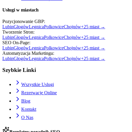
Usługi w miastach
Pozycjonowanie GBP
:
Lubin
Głogów
Legnica
Polkowice
Chojnów
+
25
miast →
Tworzenie Stron
:
Lubin
Głogów
Legnica
Polkowice
Chojnów
+
25
miast →
SEO On-Page
:
Lubin
Głogów
Legnica
Polkowice
Chojnów
+
25
miast →
Automatyzacja Marketingu
:
Lubin
Głogów
Legnica
Polkowice
Chojnów
+
25
miast →
Szybkie Linki
Wszystkie Uslugi
Rezerwacje Online
Blog
Kontakt
O Nas
Bezplatny poradnik SEO