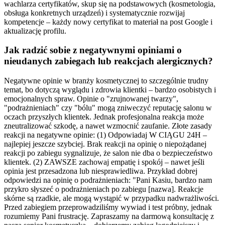
wachlarza certyfikatów, skup się na podstawowych (kosmetologia,
obsługa konkretnych urządzeń) i systematycznie rozwijaj
kompetencje – każdy nowy certyfikat to materiał na post Google i
aktualizację profilu.
Jak radzić sobie z negatywnymi opiniami o
nieudanych zabiegach lub reakcjach alergicznych?
Negatywne opinie w branży kosmetycznej to szczególnie trudny
temat, bo dotyczą wyglądu i zdrowia klientki – bardzo osobistych i
emocjonalnych spraw. Opinie o "zrujnowanej twarzy",
"podrażnieniach" czy "bólu" mogą zniweczyć reputację salonu w
oczach przyszłych klientek. Jednak profesjonalna reakcja może
zneutralizować szkodę, a nawet wzmocnić zaufanie. Złote zasady
reakcji na negatywne opinie: (1) Odpowiadaj W CIĄGU 24H –
najlepiej jeszcze szybciej. Brak reakcji na opinię o niepożądanej
reakcji po zabiegu sygnalizuje, że salon nie dba o bezpieczeństwo
klientek. (2) ZAWSZE zachowaj empatię i spokój – nawet jeśli
opinia jest przesadzona lub niesprawiedliwa. Przykład dobrej
odpowiedzi na opinię o podrażnieniach: "Pani Kasiu, bardzo nam
przykro słyszeć o podrażnieniach po zabiegu [nazwa]. Reakcje
skórne są rzadkie, ale mogą wystąpić w przypadku nadwrażliwości.
Przed zabiegiem przeprowadziliśmy wywiad i test próbny, jednak
rozumiemy Pani frustrację. Zapraszamy na darmową konsultację z