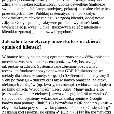
zdjęcia w wysokiej rozdzielczości, dobrze oświetlone (najlepsze
światło naturalne lub lampy studyjne), pokazujące realne efekty bez
przesadnych filtrów. Publikuj systematycznie – po każdym
spektakularnym efekcie zabiegu (za zgodą klientki) dodaj nowe
zdjęcia. Google premiuje aktywne profile nowymi treściami,
wyświetlając je wyżej. Unikaj stockowych zdjęć z internetu –
klientki rozpoznają je i tracisz wiarygodność.
Jak salon kosmetyczny może skutecznie zbierać
opinie od klientek?
W branży beauty opinie mają ogromne znaczenie – 86% kobiet nie
umówi wizyty w salonie z oceną poniżej 4.5★, bez względu na to,
jak piękne są zdjęcia. Systematyczne zbieranie pozytywnych
recenzji to fundament pozycjonowania GBP. Najskuteczniejsze
metody dla salonu kosmetycznego: (1) SMS/email automatyczny 3-
5 dni po zabiegu – dłuższy czas niż w innych branżach, bo efekty
niektórych zabiegów (np. kwasy, mezoterapia) widoczne są dopiero
po kilku dniach. Wiadomość: "Cześć, Aniu! Mamy nadzieję, że
jesteś zadowolona z efektów [nazwa zabiegu] ✨ Jeśli wszystko Ci
się podobało, będziemy wdzięczne za krótką opinię w Google –
bardzo nam pomaga: [link]". (2) Wizytówka z QR code przy kasie –
elegancka karta przy stanowisku płatności: "Podobał Ci się zabieg?
Zeskanuj kod i podziel się opinią 💕 [QR]". (3) Prośba kosmetyczki