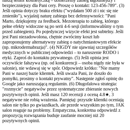
naszą senior kosmetyczką – dobierzemy zabieg łagodniejszy i
bezpieczniejszy dla Pani cery. Proszę o kontakt: 123-456-789". (3)
Jeśli opinia dotyczy braku efektu ("wydałam 500 zł i nic się nie
zmieniło"), wyjaśnij naturę zabiegu bez defensywności: "Pani
Marto, dziękujemy za feedback. Mezoterapia to zabieg, którego
pełne efekty widoczne są po serii 4-6 sesji (informowaliśmy o tym
przed zabiegiem). Po pojedynczej wizycie efekt jest subtelny. Jeśli
jest Pani niezadowolona, chętnie zwrócimy koszt lub
zaproponujemy alternatywny zabieg o natychmiastowym efekcie
(np. mikrodermabrazja)". (4) NIGDY nie ujawniaj szczegółów
medycznych w publicznej odpowiedzi – to naruszenie RODO i
etyki. Zaproś do kontaktu prywatnego. (5) Jeśli opinia jest
oczywiście fałszywa (np. od konkurencji – osoba nigdy nie była w
salonie), nie wdawaj się w spór. Odpowiedz krótko: "Nie mamy
Pani w naszej bazie klientek. Jeśli uważa Pani, że doszło do
pomyłki, prosimy o kontakt prywatny". Następnie zgłoś opinię do
Google jako naruszającą regulamin. (6) Długofalowa strategia:
"rozmycie" negatywów przez systematyczne zbieranie nowych
pozytywnych opinii. Jeśli masz 120 recenzji z oceną 4.8★, 3
negatywne nie robią wrażenia. Pamiętaj: przyszłe klientki oceniają
salon nie tylko po gwiazdkach, ale przede wszystkim po tym, JAK
salon reaguje na problemy. Empatyczna, konkretna odpowiedź z
propozycją rozwiązania buduje zaufanie mocniej niż 20
pozytywnych opinii.