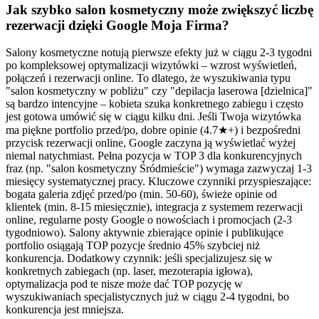
Jak szybko salon kosmetyczny może zwiększyć liczbę
rezerwacji dzięki Google Moja Firma?
Salony kosmetyczne notują pierwsze efekty już w ciągu 2-3 tygodni
po kompleksowej optymalizacji wizytówki – wzrost wyświetleń,
połączeń i rezerwacji online. To dlatego, że wyszukiwania typu
"salon kosmetyczny w pobliżu" czy "depilacja laserowa [dzielnica]"
są bardzo intencyjne – kobieta szuka konkretnego zabiegu i często
jest gotowa umówić się w ciągu kilku dni. Jeśli Twoja wizytówka
ma piękne portfolio przed/po, dobre opinie (4.7★+) i bezpośredni
przycisk rezerwacji online, Google zaczyna ją wyświetlać wyżej
niemal natychmiast. Pełna pozycja w TOP 3 dla konkurencyjnych
fraz (np. "salon kosmetyczny Śródmieście") wymaga zazwyczaj 1-3
miesięcy systematycznej pracy. Kluczowe czynniki przyspieszające:
bogata galeria zdjęć przed/po (min. 50-60), świeże opinie od
klientek (min. 8-15 miesięcznie), integracja z systemem rezerwacji
online, regularne posty Google o nowościach i promocjach (2-3
tygodniowo). Salony aktywnie zbierające opinie i publikujące
portfolio osiągają TOP pozycje średnio 45% szybciej niż
konkurencja. Dodatkowy czynnik: jeśli specjalizujesz się w
konkretnych zabiegach (np. laser, mezoterapia igłowa),
optymalizacja pod te nisze może dać TOP pozycję w
wyszukiwaniach specjalistycznych już w ciągu 2-4 tygodni, bo
konkurencja jest mniejsza.