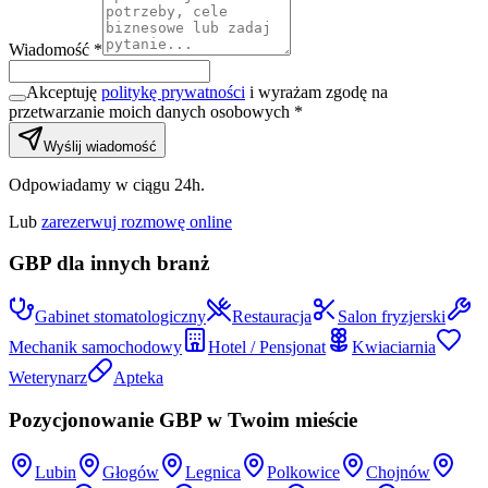
Wiadomość *
Akceptuję
politykę prywatności
i wyrażam zgodę na
przetwarzanie moich danych osobowych *
Wyślij wiadomość
Odpowiadamy w ciągu 24h.
Lub
zarezerwuj rozmowę online
GBP dla innych branż
Gabinet stomatologiczny
Restauracja
Salon fryzjerski
Mechanik samochodowy
Hotel / Pensjonat
Kwiaciarnia
Weterynarz
Apteka
Pozycjonowanie GBP w Twoim mieście
Lubin
Głogów
Legnica
Polkowice
Chojnów