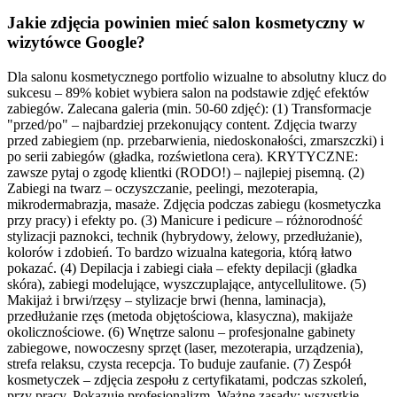
Jakie zdjęcia powinien mieć salon kosmetyczny w
wizytówce Google?
Dla salonu kosmetycznego portfolio wizualne to absolutny klucz do
sukcesu – 89% kobiet wybiera salon na podstawie zdjęć efektów
zabiegów. Zalecana galeria (min. 50-60 zdjęć): (1) Transformacje
"przed/po" – najbardziej przekonujący content. Zdjęcia twarzy
przed zabiegiem (np. przebarwienia, niedoskonałości, zmarszczki) i
po serii zabiegów (gładka, rozświetlona cera). KRYTYCZNE:
zawsze pytaj o zgodę klientki (RODO!) – najlepiej pisemną. (2)
Zabiegi na twarz – oczyszczanie, peelingi, mezoterapia,
mikrodermabrazja, masaże. Zdjęcia podczas zabiegu (kosmetyczka
przy pracy) i efekty po. (3) Manicure i pedicure – różnorodność
stylizacji paznokci, technik (hybrydowy, żelowy, przedłużanie),
kolorów i zdobień. To bardzo wizualna kategoria, którą łatwo
pokazać. (4) Depilacja i zabiegi ciała – efekty depilacji (gładka
skóra), zabiegi modelujące, wyszczuplające, antycellulitowe. (5)
Makijaż i brwi/rzęsy – stylizacje brwi (henna, laminacja),
przedłużanie rzęs (metoda objętościowa, klasyczna), makijaże
okolicznościowe. (6) Wnętrze salonu – profesjonalne gabinety
zabiegowe, nowoczesny sprzęt (laser, mezoterapia, urządzenia),
strefa relaksu, czysta recepcja. To buduje zaufanie. (7) Zespół
kosmetyczek – zdjęcia zespołu z certyfikatami, podczas szkoleń,
przy pracy. Pokazuje profesjonalizm. Ważne zasady: wszystkie