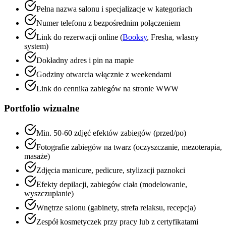
Pełna nazwa salonu i specjalizacje w kategoriach
Numer telefonu z bezpośrednim połączeniem
Link do rezerwacji online (
Booksy
, Fresha, własny
system)
Dokładny adres i pin na mapie
Godziny otwarcia włącznie z weekendami
Link do cennika zabiegów na stronie WWW
Portfolio wizualne
Min. 50-60 zdjęć efektów zabiegów (przed/po)
Fotografie zabiegów na twarz (oczyszczanie, mezoterapia,
masaże)
Zdjęcia manicure, pedicure, stylizacji paznokci
Efekty depilacji, zabiegów ciała (modelowanie,
wyszczuplanie)
Wnętrze salonu (gabinety, strefa relaksu, recepcja)
Zespół kosmetyczek przy pracy lub z certyfikatami