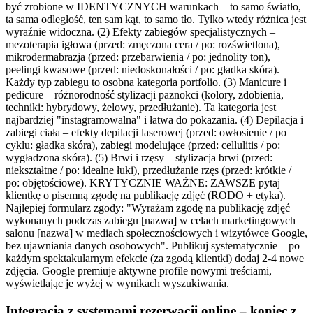
być zrobione w IDENTYCZNYCH warunkach – to samo światło,
ta sama odległość, ten sam kąt, to samo tło. Tylko wtedy różnica jest
wyraźnie widoczna. (2) Efekty zabiegów specjalistycznych –
mezoterapia igłowa (przed: zmęczona cera / po: rozświetlona),
mikrodermabrazja (przed: przebarwienia / po: jednolity ton),
peelingi kwasowe (przed: niedoskonałości / po: gładka skóra).
Każdy typ zabiegu to osobna kategoria portfolio. (3) Manicure i
pedicure – różnorodność stylizacji paznokci (kolory, zdobienia,
techniki: hybrydowy, żelowy, przedłużanie). Ta kategoria jest
najbardziej "instagramowalna" i łatwa do pokazania. (4) Depilacja i
zabiegi ciała – efekty depilacji laserowej (przed: owłosienie / po
cyklu: gładka skóra), zabiegi modelujące (przed: cellulitis / po:
wygładzona skóra). (5) Brwi i rzęsy – stylizacja brwi (przed:
niekształtne / po: idealne łuki), przedłużanie rzęs (przed: krótkie /
po: objętościowe). KRYTYCZNIE WAŻNE: ZAWSZE pytaj
klientkę o pisemną zgodę na publikację zdjęć (RODO + etyka).
Najlepiej formularz zgody: "Wyrażam zgodę na publikację zdjęć
wykonanych podczas zabiegu [nazwa] w celach marketingowych
salonu [nazwa] w mediach społecznościowych i wizytówce Google,
bez ujawniania danych osobowych". Publikuj systematycznie – po
każdym spektakularnym efekcie (za zgodą klientki) dodaj 2-4 nowe
zdjęcia. Google premiuje aktywne profile nowymi treściami,
wyświetlając je wyżej w wynikach wyszukiwania.
Integracja z systemami rezerwacji online – koniec z