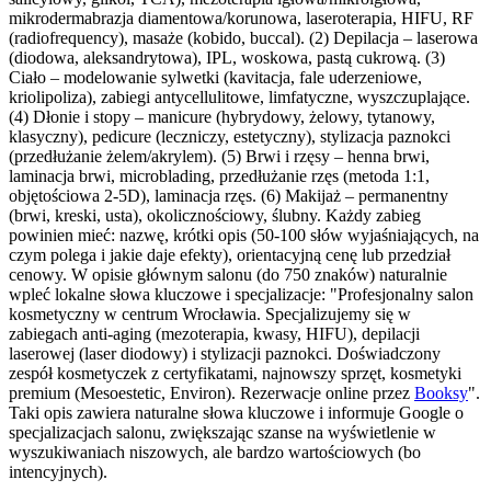
mikrodermabrazja diamentowa/korunowa, laseroterapia, HIFU, RF
(radiofrequency), masaże (kobido, buccal). (2) Depilacja – laserowa
(diodowa, aleksandrytowa), IPL, woskowa, pastą cukrową. (3)
Ciało – modelowanie sylwetki (kavitacja, fale uderzeniowe,
kriolipoliza), zabiegi antycellulitowe, limfatyczne, wyszczuplające.
(4) Dłonie i stopy – manicure (hybrydowy, żelowy, tytanowy,
klasyczny), pedicure (leczniczy, estetyczny), stylizacja paznokci
(przedłużanie żelem/akrylem). (5) Brwi i rzęsy – henna brwi,
laminacja brwi, microblading, przedłużanie rzęs (metoda 1:1,
objętościowa 2-5D), laminacja rzęs. (6) Makijaż – permanentny
(brwi, kreski, usta), okolicznościowy, ślubny. Każdy zabieg
powinien mieć: nazwę, krótki opis (50-100 słów wyjaśniających, na
czym polega i jakie daje efekty), orientacyjną cenę lub przedział
cenowy. W opisie głównym salonu (do 750 znaków) naturalnie
wpleć lokalne słowa kluczowe i specjalizacje: "Profesjonalny salon
kosmetyczny w centrum Wrocławia. Specjalizujemy się w
zabiegach anti-aging (mezoterapia, kwasy, HIFU), depilacji
laserowej (laser diodowy) i stylizacji paznokci. Doświadczony
zespół kosmetyczek z certyfikatami, najnowszy sprzęt, kosmetyki
premium (Mesoestetic, Environ). Rezerwacje online przez
Booksy
".
Taki opis zawiera naturalne słowa kluczowe i informuje Google o
specjalizacjach salonu, zwiększając szanse na wyświetlenie w
wyszukiwaniach niszowych, ale bardzo wartościowych (bo
intencyjnych).