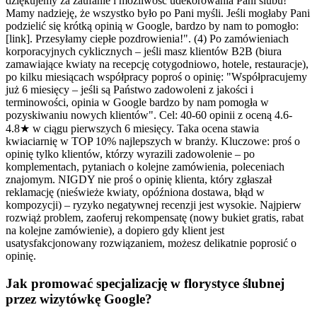
dziękujemy za zaufanie i możliwość udekorowania Pani ślubu!
Mamy nadzieję, że wszystko było po Pani myśli. Jeśli mogłaby Pani
podzielić się krótką opinią w Google, bardzo by nam to pomogło:
[link]. Przesyłamy ciepłe pozdrowienia!". (4) Po zamówieniach
korporacyjnych cyklicznych – jeśli masz klientów B2B (biura
zamawiające kwiaty na recepcję cotygodniowo, hotele, restauracje),
po kilku miesiącach współpracy poproś o opinię: "Współpracujemy
już 6 miesięcy – jeśli są Państwo zadowoleni z jakości i
terminowości, opinia w Google bardzo by nam pomogła w
pozyskiwaniu nowych klientów". Cel: 40-60 opinii z oceną 4.6-
4.8★ w ciągu pierwszych 6 miesięcy. Taka ocena stawia
kwiaciarnię w TOP 10% najlepszych w branży. Kluczowe: proś o
opinię tylko klientów, którzy wyrazili zadowolenie – po
komplementach, pytaniach o kolejne zamówienia, poleceniach
znajomym. NIGDY nie proś o opinię klienta, który zgłaszał
reklamację (nieświeże kwiaty, opóźniona dostawa, błąd w
kompozycji) – ryzyko negatywnej recenzji jest wysokie. Najpierw
rozwiąż problem, zaoferuj rekompensatę (nowy bukiet gratis, rabat
na kolejne zamówienie), a dopiero gdy klient jest
usatysfakcjonowany rozwiązaniem, możesz delikatnie poprosić o
opinię.
Jak promować specjalizację w florystyce ślubnej
przez wizytówkę Google?