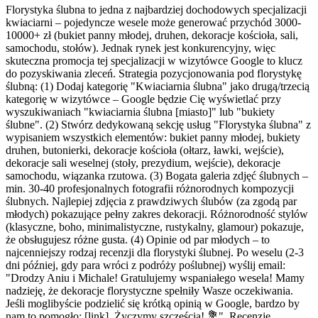
Florystyka ślubna to jedna z najbardziej dochodowych specjalizacji
kwiaciarni – pojedyncze wesele może generować przychód 3000-
10000+ zł (bukiet panny młodej, druhen, dekoracje kościoła, sali,
samochodu, stołów). Jednak rynek jest konkurencyjny, więc
skuteczna promocja tej specjalizacji w wizytówce Google to klucz
do pozyskiwania zleceń. Strategia pozycjonowania pod florystykę
ślubną: (1) Dodaj kategorię "Kwiaciarnia ślubna" jako drugą/trzecią
kategorię w wizytówce – Google będzie Cię wyświetlać przy
wyszukiwaniach "kwiaciarnia ślubna [miasto]" lub "bukiety
ślubne". (2) Stwórz dedykowaną sekcję usług "Florystyka ślubna" z
wypisaniem wszystkich elementów: bukiet panny młodej, bukiety
druhen, butonierki, dekoracje kościoła (ołtarz, ławki, wejście),
dekoracje sali weselnej (stoły, prezydium, wejście), dekoracje
samochodu, wiązanka rzutowa. (3) Bogata galeria zdjęć ślubnych –
min. 30-40 profesjonalnych fotografii różnorodnych kompozycji
ślubnych. Najlepiej zdjęcia z prawdziwych ślubów (za zgodą par
młodych) pokazujące pełny zakres dekoracji. Różnorodność stylów
(klasyczne, boho, minimalistyczne, rustykalny, glamour) pokazuje,
że obsługujesz różne gusta. (4) Opinie od par młodych – to
najcenniejszy rodzaj recenzji dla florystyki ślubnej. Po weselu (2-3
dni później, gdy para wróci z podróży poślubnej) wyślij email:
"Drodzy Aniu i Michale! Gratulujemy wspaniałego wesela! Mamy
nadzieję, że dekoracje florystyczne spełniły Wasze oczekiwania.
Jeśli moglibyście podzielić się krótką opinią w Google, bardzo by
nam to pomogło: [link]. Życzymy szczęścia! 💐". Recenzje