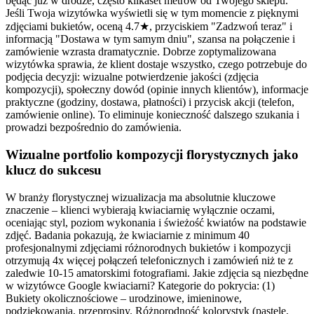
będąc już w drodze, często kilkaset metrów od Twojego sklepu.
Jeśli Twoja wizytówka wyświetli się w tym momencie z pięknymi
zdjęciami bukietów, oceną 4.7★, przyciskiem "Zadzwoń teraz" i
informacją "Dostawa w tym samym dniu", szansa na połączenie i
zamówienie wzrasta dramatycznie. Dobrze zoptymalizowana
wizytówka sprawia, że klient dostaje wszystko, czego potrzebuje do
podjęcia decyzji: wizualne potwierdzenie jakości (zdjęcia
kompozycji), społeczny dowód (opinie innych klientów), informacje
praktyczne (godziny, dostawa, płatności) i przycisk akcji (telefon,
zamówienie online). To eliminuje konieczność dalszego szukania i
prowadzi bezpośrednio do zamówienia.
Wizualne portfolio kompozycji florystycznych jako
klucz do sukcesu
W branży florystycznej wizualizacja ma absolutnie kluczowe
znaczenie – klienci wybierają kwiaciarnię wyłącznie oczami,
oceniając styl, poziom wykonania i świeżość kwiatów na podstawie
zdjęć. Badania pokazują, że kwiaciarnie z minimum 40
profesjonalnymi zdjęciami różnorodnych bukietów i kompozycji
otrzymują 4x więcej połączeń telefonicznych i zamówień niż te z
zaledwie 10-15 amatorskimi fotografiami. Jakie zdjęcia są niezbędne
w wizytówce Google kwiaciarni? Kategorie do pokrycia: (1)
Bukiety okolicznościowe – urodzinowe, imieninowe,
podziękowania, przeprosiny. Różnorodność kolorystyk (pastele,