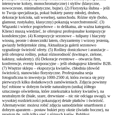
intensywne kolory, monochromatyczne) i stylów (klasyczne,
nowoczesne, minimalistyczne, bujne). (2) Florystyka ślubna – jeśli
to Twoja specjalizacja, pokaż bukiety panny młodej, druhen,
dekoracje kościoła, sali weselnej, samochodu. Różne style (boho,
glamour, rustykalny, klasyczny) pokazują wszechstronność. (3)
Wiązanki i wieńce pogrzebowe – to delikatna, ale ważna kategoria.
Klienci muszą wiedzieć, że oferujesz profesjonalne kompozycje
kondolencyjne. (4) Kompozycje sezonowe – tulipany i hiacynty
wiosną, peonie i słoneczniki latem, chryzantemy i wrzosy jesienią,
gwiazdy betlejemskie zimą. Aktualizacja galerii sezonowo
sygnalizuje świeżość oferty. (5) Rośliny doniczkowe i aranżacje –
jeśli oferujesz rośliny, pokaż różnorodność (kwitnące, zielone,
kaktusy, sukulenty). (6) Dekoracje eventowe – otwarcia firm,
konferencje, eventy korporacyjne – jeśli obsługujesz klientów B2B.
(7) Wnętrze sklepu – ekspozycja kwiatów, chłodnia (dowód
świeżości), stanowisko florystyczne. Profesjonalna sesja
fotograficzna to inwestycja 1000-2500 zł, która zwraca się przy
pierwszych kilku dodatkowych zamówieniach. Zdjęcia powinny
być robione w dobrym świetle naturalnym (unikaj żółtego
sztucznego oświetlenia, które zniekształca kolory kwiatów), na
neutralnym tle (białe, szare, drewniane – nic nie odciąga uwagi), w
wysokiej rozdzielczości pokazującej detale płatków i świeżość.
Alternatywnie: możesz robić zdjęcia samodzielnie smartfonem z
dobrym aparatem – postaw bukiet przy oknie (światło boczne), na
prostym tle, zrób kilka ujęć z różnych kątów. Publikuj