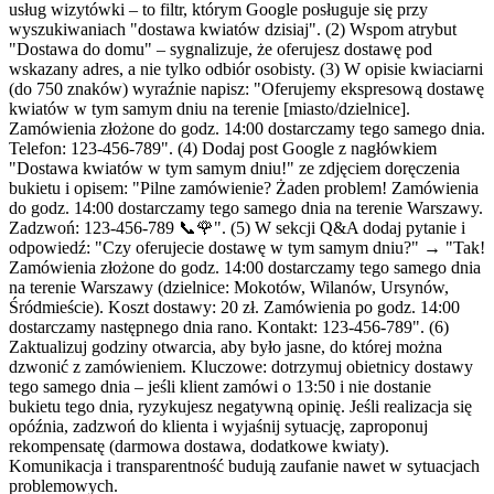
usług wizytówki – to filtr, którym Google posługuje się przy
wyszukiwaniach "dostawa kwiatów dzisiaj". (2) Wspom atrybut
"Dostawa do domu" – sygnalizuje, że oferujesz dostawę pod
wskazany adres, a nie tylko odbiór osobisty. (3) W opisie kwiaciarni
(do 750 znaków) wyraźnie napisz: "Oferujemy ekspresową dostawę
kwiatów w tym samym dniu na terenie [miasto/dzielnice].
Zamówienia złożone do godz. 14:00 dostarczamy tego samego dnia.
Telefon: 123-456-789". (4) Dodaj post Google z nagłówkiem
"Dostawa kwiatów w tym samym dniu!" ze zdjęciem doręczenia
bukietu i opisem: "Pilne zamówienie? Żaden problem! Zamówienia
do godz. 14:00 dostarczamy tego samego dnia na terenie Warszawy.
Zadzwoń: 123-456-789 📞🌹". (5) W sekcji Q&A dodaj pytanie i
odpowiedź: "Czy oferujecie dostawę w tym samym dniu?" → "Tak!
Zamówienia złożone do godz. 14:00 dostarczamy tego samego dnia
na terenie Warszawy (dzielnice: Mokotów, Wilanów, Ursynów,
Śródmieście). Koszt dostawy: 20 zł. Zamówienia po godz. 14:00
dostarczamy następnego dnia rano. Kontakt: 123-456-789". (6)
Zaktualizuj godziny otwarcia, aby było jasne, do której można
dzwonić z zamówieniem. Kluczowe: dotrzymuj obietnicy dostawy
tego samego dnia – jeśli klient zamówi o 13:50 i nie dostanie
bukietu tego dnia, ryzykujesz negatywną opinię. Jeśli realizacja się
opóźnia, zadzwoń do klienta i wyjaśnij sytuację, zaproponuj
rekompensatę (darmowa dostawa, dodatkowe kwiaty).
Komunikacja i transparentność budują zaufanie nawet w sytuacjach
problemowych.