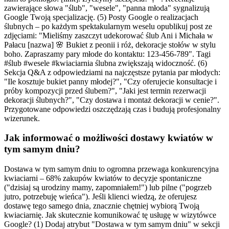
zawierające słowa "ślub", "wesele", "panna młoda" sygnalizują
Google Twoją specjalizację. (5) Posty Google o realizacjach
ślubnych – po każdym spektakularnym weselu opublikuj post ze
zdjęciami: "Mieliśmy zaszczyt udekorować ślub Ani i Michała w
Pałacu [nazwa] 🌸 Bukiet z peonii i róż, dekoracje stołów w stylu
boho. Zapraszamy pary młode do kontaktu: 123-456-789". Tagi
#ślub #wesele #kwiaciarnia ślubna zwiększają widoczność. (6)
Sekcja Q&A z odpowiedziami na najczęstsze pytania par młodych:
"Ile kosztuje bukiet panny młodej?", "Czy oferujecie konsultacje i
próby kompozycji przed ślubem?", "Jaki jest termin rezerwacji
dekoracji ślubnych?", "Czy dostawa i montaż dekoracji w cenie?".
Przygotowane odpowiedzi oszczędzają czas i budują profesjonalny
wizerunek.
Jak informować o możliwości dostawy kwiatów w
tym samym dniu?
Dostawa w tym samym dniu to ogromna przewaga konkurencyjna
kwiaciarni – 68% zakupów kwiatów to decyzje spontaniczne
("dzisiaj są urodziny mamy, zapomniałem!") lub pilne ("pogrzeb
jutro, potrzebuję wieńca"). Jeśli klienci wiedzą, że oferujesz
dostawę tego samego dnia, znacznie chętniej wybiorą Twoją
kwiaciarnię. Jak skutecznie komunikować tę usługę w wizytówce
Google? (1) Dodaj atrybut "Dostawa w tym samym dniu" w sekcji