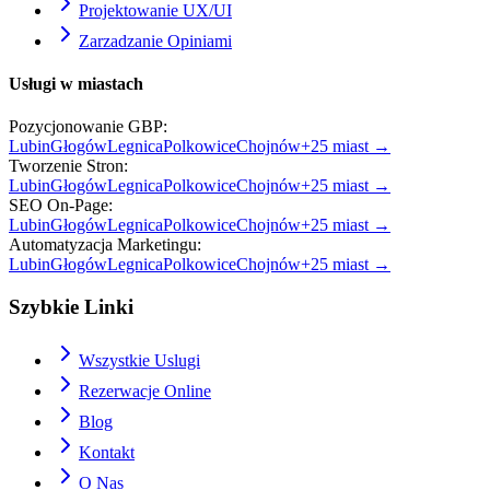
Projektowanie UX/UI
Zarzadzanie Opiniami
Usługi w miastach
Pozycjonowanie GBP
:
Lubin
Głogów
Legnica
Polkowice
Chojnów
+
25
miast →
Tworzenie Stron
:
Lubin
Głogów
Legnica
Polkowice
Chojnów
+
25
miast →
SEO On-Page
:
Lubin
Głogów
Legnica
Polkowice
Chojnów
+
25
miast →
Automatyzacja Marketingu
:
Lubin
Głogów
Legnica
Polkowice
Chojnów
+
25
miast →
Szybkie Linki
Wszystkie Uslugi
Rezerwacje Online
Blog
Kontakt
O Nas