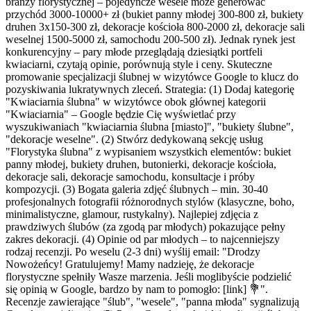
branży florystycznej – pojedyncze wesele może generować
przychód 3000-10000+ zł (bukiet panny młodej 300-800 zł, bukiety
druhen 3x150-300 zł, dekoracje kościoła 800-2000 zł, dekoracje sali
weselnej 1500-5000 zł, samochodu 200-500 zł). Jednak rynek jest
konkurencyjny – pary młode przeglądają dziesiątki portfeli
kwiaciarni, czytają opinie, porównują style i ceny. Skuteczne
promowanie specjalizacji ślubnej w wizytówce Google to klucz do
pozyskiwania lukratywnych zleceń. Strategia: (1) Dodaj kategorię
"Kwiaciarnia ślubna" w wizytówce obok głównej kategorii
"Kwiaciarnia" – Google będzie Cię wyświetlać przy
wyszukiwaniach "kwiaciarnia ślubna [miasto]", "bukiety ślubne",
"dekoracje weselne". (2) Stwórz dedykowaną sekcję usług
"Florystyka ślubna" z wypisaniem wszystkich elementów: bukiet
panny młodej, bukiety druhen, butonierki, dekoracje kościoła,
dekoracje sali, dekoracje samochodu, konsultacje i próby
kompozycji. (3) Bogata galeria zdjęć ślubnych – min. 30-40
profesjonalnych fotografii różnorodnych stylów (klasyczne, boho,
minimalistyczne, glamour, rustykalny). Najlepiej zdjęcia z
prawdziwych ślubów (za zgodą par młodych) pokazujące pełny
zakres dekoracji. (4) Opinie od par młodych – to najcenniejszy
rodzaj recenzji. Po weselu (2-3 dni) wyślij email: "Drodzy
Nowożeńcy! Gratulujemy! Mamy nadzieję, że dekoracje
florystyczne spełniły Wasze marzenia. Jeśli moglibyście podzielić
się opinią w Google, bardzo by nam to pomogło: [link] 💐".
Recenzje zawierające "ślub", "wesele", "panna młoda" sygnalizują