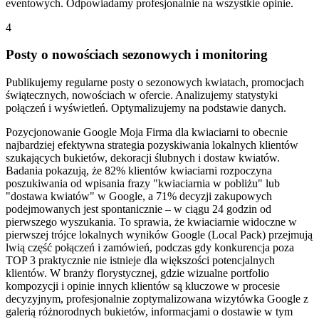
eventowych. Odpowiadamy profesjonalnie na wszystkie opinie.
4
Posty o nowościach sezonowych i monitoring
Publikujemy regularne posty o sezonowych kwiatach, promocjach
świątecznych, nowościach w ofercie. Analizujemy statystyki
połączeń i wyświetleń. Optymalizujemy na podstawie danych.
Pozycjonowanie Google Moja Firma dla kwiaciarni to obecnie
najbardziej efektywna strategia pozyskiwania lokalnych klientów
szukających bukietów, dekoracji ślubnych i dostaw kwiatów.
Badania pokazują, że 82% klientów kwiaciarni rozpoczyna
poszukiwania od wpisania frazy "kwiaciarnia w pobliżu" lub
"dostawa kwiatów" w Google, a 71% decyzji zakupowych
podejmowanych jest spontanicznie – w ciągu 24 godzin od
pierwszego wyszukania. To sprawia, że kwiaciarnie widoczne w
pierwszej trójce lokalnych wyników Google (Local Pack) przejmują
lwią część połączeń i zamówień, podczas gdy konkurencja poza
TOP 3 praktycznie nie istnieje dla większości potencjalnych
klientów. W branży florystycznej, gdzie wizualne portfolio
kompozycji i opinie innych klientów są kluczowe w procesie
decyzyjnym, profesjonalnie zoptymalizowana wizytówka Google z
galerią różnorodnych bukietów, informacjami o dostawie w tym