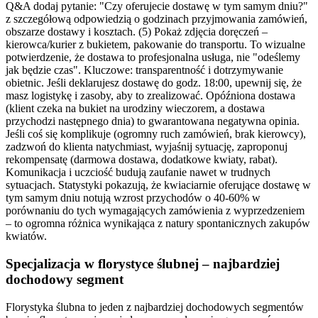
Q&A dodaj pytanie: "Czy oferujecie dostawę w tym samym dniu?"
z szczegółową odpowiedzią o godzinach przyjmowania zamówień,
obszarze dostawy i kosztach. (5) Pokaż zdjęcia doręczeń –
kierowca/kurier z bukietem, pakowanie do transportu. To wizualne
potwierdzenie, że dostawa to profesjonalna usługa, nie "odeślemy
jak będzie czas". Kluczowe: transparentność i dotrzymywanie
obietnic. Jeśli deklarujesz dostawę do godz. 18:00, upewnij się, że
masz logistykę i zasoby, aby to zrealizować. Opóźniona dostawa
(klient czeka na bukiet na urodziny wieczorem, a dostawa
przychodzi następnego dnia) to gwarantowana negatywna opinia.
Jeśli coś się komplikuje (ogromny ruch zamówień, brak kierowcy),
zadzwoń do klienta natychmiast, wyjaśnij sytuację, zaproponuj
rekompensatę (darmowa dostawa, dodatkowe kwiaty, rabat).
Komunikacja i uczciość budują zaufanie nawet w trudnych
sytuacjach. Statystyki pokazują, że kwiaciarnie oferujące dostawę w
tym samym dniu notują wzrost przychodów o 40-60% w
porównaniu do tych wymagających zamówienia z wyprzedzeniem
– to ogromna różnica wynikająca z natury spontanicznych zakupów
kwiatów.
Specjalizacja w florystyce ślubnej – najbardziej
dochodowy segment
Florystyka ślubna to jeden z najbardziej dochodowych segmentów