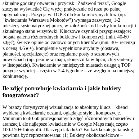
aktualne godziny otwarcia i przycisk "Zadzwoń teraz", Google
zaczyna wyświetlać Cię wyżej praktycznie od razu po pełnej
optymalizacji. Pozycja w TOP 3 dla konkurencyjnych fraz (np.
"kwiaciarnia Warszawa Mokotów") wymaga zazwyczaj 1-2
miesięcy systematycznej pracy, w zależności od liczby konkurencji i
aktualnego stanu wizytówki. Kluczowe czynniki przyspieszające:
bogata galeria różnorodnych bukietów i kompozycji (min. 40-60
zdjęć), świeże opinie od zadowolonych klientów (min. 30+ recenzji
z oceną 4.6★+), kompletnie wypełnione atrybuty (dostawa,
płatności, specjalizacje) oraz regularne posty o sezonowych
nowościach (np. peonie w maju, słoneczniki w lipcu, chryzantemy
w listopadzie). Kwiaciarnie w mniejszych miastach osiągają TOP
pozycje szybciej – często w 2-4 tygodnie – ze względu na mniejszą
konkurencję.
Ile zdjęć potrzebuje kwiaciarnia i jakie bukiety
fotografować?
W branży florystycznej wizualizacja to absolutny klucz – klienci
wybierają kwiaciarnię oczami, oglądając style i kompozycje.
Minimum to 40-60 profesjonalnych zdjęć różnorodnych bukietów i
aranżacji, ale najlepsze kwiaciarnie w Google Maps mają często
100-150+ fotografii. Dlaczego tak dużo? Bo każda kategoria usług
powinna być reprezentowana: (1) Bukiety okolicznościowe –