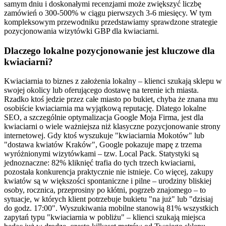
samym dniu i doskonałymi recenzjami może zwiększyć liczbę
zamówień o 300-500% w ciągu pierwszych 3-6 miesięcy. W tym
kompleksowym przewodniku przedstawiamy sprawdzone strategie
pozycjonowania wizytówki GBP dla kwiaciarni.
Dlaczego lokalne pozycjonowanie jest kluczowe dla
kwiaciarni?
Kwiaciarnia to biznes z założenia lokalny – klienci szukają sklepu w
swojej okolicy lub oferującego dostawę na terenie ich miasta.
Rzadko ktoś jedzie przez całe miasto po bukiet, chyba że znana mu
osobiście kwiaciarnia ma wyjątkową reputację. Dlatego lokalne
SEO, a szczególnie optymalizacja Google Moja Firma, jest dla
kwiaciarni o wiele ważniejsza niż klasyczne pozycjonowanie strony
internetowej. Gdy ktoś wyszukuje "kwiaciarnia Mokotów" lub
"dostawa kwiatów Kraków", Google pokazuje mapę z trzema
wyróżnionymi wizytówkami – tzw. Local Pack. Statystyki są
jednoznaczne: 82% kliknięć trafia do tych trzech kwiaciarni,
pozostała konkurencja praktycznie nie istnieje. Co więcej, zakupy
kwiatów są w większości spontaniczne i pilne – urodziny bliskiej
osoby, rocznica, przeprosiny po kłótni, pogrzeb znajomego – to
sytuacje, w których klient potrzebuje bukietu "na już" lub "dzisiaj
do godz. 17:00". Wyszukiwania mobilne stanowią 81% wszystkich
zapytań typu "kwiaciarnia w pobliżu" – klienci szukają miejsca