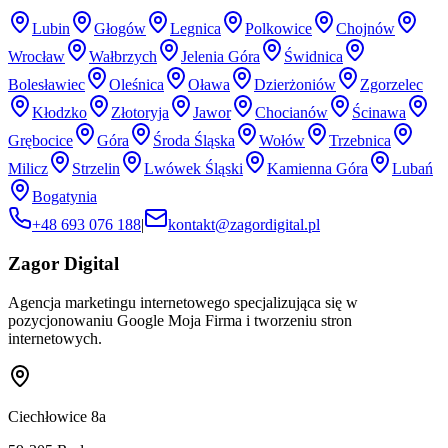
Lubin
Głogów
Legnica
Polkowice
Chojnów
Wrocław
Wałbrzych
Jelenia Góra
Świdnica
Bolesławiec
Oleśnica
Oława
Dzierżoniów
Zgorzelec
Kłodzko
Złotoryja
Jawor
Chocianów
Ścinawa
Grębocice
Góra
Środa Śląska
Wołów
Trzebnica
Milicz
Strzelin
Lwówek Śląski
Kamienna Góra
Lubań
Bogatynia
+48 693 076 188
|
kontakt@zagordigital.pl
Zagor Digital
Agencja marketingu internetowego specjalizująca się w
pozycjonowaniu Google Moja Firma i tworzeniu stron
internetowych.
Ciechłowice 8a