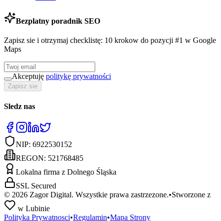
Bezplatny poradnik SEO
Zapisz sie i otrzymaj checklistę: 10 krokow do pozycji #1 w Google
Maps
Akceptuję
politykę prywatności
Zapisz sie
Sledz nas
NIP:
6922530152
REGON:
521768485
Lokalna firma z Dolnego Śląska
SSL Secured
©
2026
Zagor Digital. Wszystkie prawa zastrzezone.
•
Stworzone z
w Lubinie
Polityka Prywatnosci
•
Regulamin
•
Mapa Strony