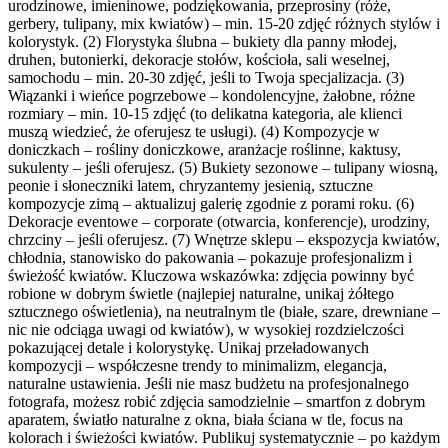
urodzinowe, imieninowe, podziękowania, przeprosiny (róże,
gerbery, tulipany, mix kwiatów) – min. 15-20 zdjęć różnych stylów i
kolorystyk. (2) Florystyka ślubna – bukiety dla panny młodej,
druhen, butonierki, dekoracje stołów, kościoła, sali weselnej,
samochodu – min. 20-30 zdjęć, jeśli to Twoja specjalizacja. (3)
Wiązanki i wieńce pogrzebowe – kondolencyjne, żałobne, różne
rozmiary – min. 10-15 zdjęć (to delikatna kategoria, ale klienci
muszą wiedzieć, że oferujesz te usługi). (4) Kompozycje w
doniczkach – rośliny doniczkowe, aranżacje roślinne, kaktusy,
sukulenty – jeśli oferujesz. (5) Bukiety sezonowe – tulipany wiosną,
peonie i słoneczniki latem, chryzantemy jesienią, sztuczne
kompozycje zimą – aktualizuj galerię zgodnie z porami roku. (6)
Dekoracje eventowe – corporate (otwarcia, konferencje), urodziny,
chrzciny – jeśli oferujesz. (7) Wnętrze sklepu – ekspozycja kwiatów,
chłodnia, stanowisko do pakowania – pokazuje profesjonalizm i
świeżość kwiatów. Kluczowa wskazówka: zdjęcia powinny być
robione w dobrym świetle (najlepiej naturalne, unikaj żółtego
sztucznego oświetlenia), na neutralnym tle (białe, szare, drewniane –
nic nie odciąga uwagi od kwiatów), w wysokiej rozdzielczości
pokazującej detale i kolorystykę. Unikaj przeładowanych
kompozycji – współczesne trendy to minimalizm, elegancja,
naturalne ustawienia. Jeśli nie masz budżetu na profesjonalnego
fotografa, możesz robić zdjęcia samodzielnie – smartfon z dobrym
aparatem, światło naturalne z okna, biała ściana w tle, focus na
kolorach i świeżości kwiatów. Publikuj systematycznie – po każdym