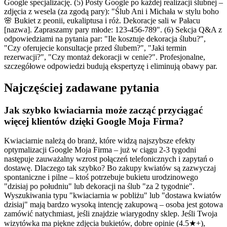
Google specjalizację. (5) Posty Google po każdej realizacji ślubnej –
zdjęcia z wesela (za zgodą pary): "Ślub Ani i Michała w stylu boho
🌸 Bukiet z peonii, eukaliptusa i róż. Dekoracje sali w Pałacu
[nazwa]. Zapraszamy pary młode: 123-456-789". (6) Sekcja Q&A z
odpowiedziami na pytania par: "Ile kosztuje dekoracja ślubu?",
"Czy oferujecie konsultacje przed ślubem?", "Jaki termin
rezerwacji?", "Czy montaż dekoracji w cenie?". Profesjonalne,
szczegółowe odpowiedzi budują ekspertyzę i eliminują obawy par.
Najczęściej zadawane pytania
Jak szybko kwiaciarnia może zacząć przyciągać
więcej klientów dzięki Google Moja Firma?
Kwiaciarnie należą do branż, które widzą najszybsze efekty
optymalizacji Google Moja Firma – już w ciągu 2-3 tygodni
następuje zauważalny wzrost połączeń telefonicznych i zapytań o
dostawę. Dlaczego tak szybko? Bo zakupy kwiatów są zazwyczaj
spontaniczne i pilne – ktoś potrzebuje bukietu urodzinowego
"dzisiaj po południu" lub dekoracji na ślub "za 2 tygodnie".
Wyszukiwania typu "kwiaciarnia w pobliżu" lub "dostawa kwiatów
dzisiaj" mają bardzo wysoką intencję zakupową – osoba jest gotowa
zamówić natychmiast, jeśli znajdzie wiarygodny sklep. Jeśli Twoja
wizytówka ma piękne zdjęcia bukietów, dobre opinie (4.5★+),