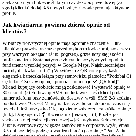
spektakularnym bukiecie ślubnym czy dekoracji eventowej (za
zgodą klienta) dodaj 3-5 nowych zdjęć. Google premiuje aktywne
profile.
Jak kwiaciarnia powinna zbierać opinie od
klientów?
W branży florystycznej opinie mają ogromne znaczenie – 88%
klientów sprawdza recenzje przed wyborem kwiaciarni, zwłaszcza
przy ważnych okazjach (ślub, pogrzeb), gdzie liczy się jakość i
profesjonalizm. Systematyczne zbieranie pozytywnych opinii to
fundament wysokiej pozycji w Google Maps. Najskuteczniejsze
metody dla kwiaciarni: (1) Wizytówka z QR code przy kasie –
elegancka karteczka leżąca przy stanowisku płatności: "Podobał Ci
się bukiet? Zostaw opinię i pomóż nam rosnąć 🌸 [QR kod]".
Klienci kupujący osobiście mogą zeskanować i wystawić opinię w
30 sekund. (2) Follow-up SMS po dostawie – jeśli klient podał
numer telefonu przy zamówieniu dostawy, wyślij SMS 2-3 godziny
po dostawie: "Cześć! Mamy nadzieję, że bukiet dotarł na czas i się
podobał. Jeśli wszystko OK, będziemy wdzięczni za krótką opinię:
[link]. Dziękujemy! 💐 Kwiaciarnia [nazwa]". (3) Prośba po
spektakularnej realizacji eventowej – jeśli wykonałeś dekoracje
ślubne, eventowe czy większe zamówienie corporate, wyślij email
3-5 dni później z podziękowaniem i prośbą o opinię: "Pani Aniu,