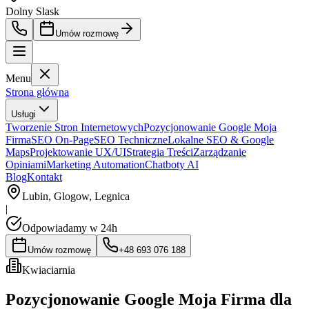
Dolny Slask
Umów rozmowę
Menu
Strona główna
Usługi
Tworzenie Stron Internetowych
Pozycjonowanie Google Moja
Firma
SEO On-Page
SEO Techniczne
Lokalne SEO & Google
Maps
Projektowanie UX/UI
Strategia Treści
Zarządzanie
Opiniami
Marketing Automation
Chatboty AI
Blog
Kontakt
Lubin, Glogow, Legnica
|
Odpowiadamy w 24h
Umów rozmowę
+48 693 076 188
Kwiaciarnia
Pozycjonowanie Google Moja Firma dla