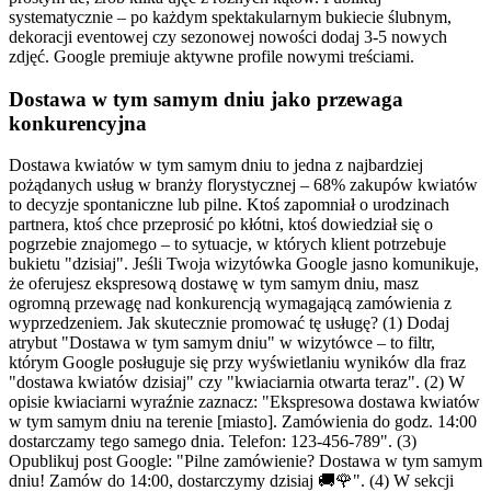
systematycznie – po każdym spektakularnym bukiecie ślubnym,
dekoracji eventowej czy sezonowej nowości dodaj 3-5 nowych
zdjęć. Google premiuje aktywne profile nowymi treściami.
Dostawa w tym samym dniu jako przewaga
konkurencyjna
Dostawa kwiatów w tym samym dniu to jedna z najbardziej
pożądanych usług w branży florystycznej – 68% zakupów kwiatów
to decyzje spontaniczne lub pilne. Ktoś zapomniał o urodzinach
partnera, ktoś chce przeprosić po kłótni, ktoś dowiedział się o
pogrzebie znajomego – to sytuacje, w których klient potrzebuje
bukietu "dzisiaj". Jeśli Twoja wizytówka Google jasno komunikuje,
że oferujesz ekspresową dostawę w tym samym dniu, masz
ogromną przewagę nad konkurencją wymagającą zamówienia z
wyprzedzeniem. Jak skutecznie promować tę usługę? (1) Dodaj
atrybut "Dostawa w tym samym dniu" w wizytówce – to filtr,
którym Google posługuje się przy wyświetlaniu wyników dla fraz
"dostawa kwiatów dzisiaj" czy "kwiaciarnia otwarta teraz". (2) W
opisie kwiaciarni wyraźnie zaznacz: "Ekspresowa dostawa kwiatów
w tym samym dniu na terenie [miasto]. Zamówienia do godz. 14:00
dostarczamy tego samego dnia. Telefon: 123-456-789". (3)
Opublikuj post Google: "Pilne zamówienie? Dostawa w tym samym
dniu! Zamów do 14:00, dostarczymy dzisiaj 🚚🌹". (4) W sekcji