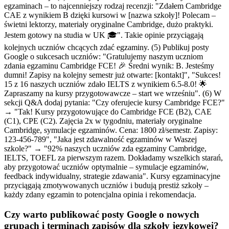
egzaminach – to najcenniejszy rodzaj recenzji: "Zdałem Cambridge
CAE z wynikiem B dzięki kursowi w [nazwa szkoły]! Polecam –
świetni lektorzy, materiały oryginalne Cambridge, dużo praktyki.
Jestem gotowy na studia w UK 🎓". Takie opinie przyciągają
kolejnych uczniów chcących zdać egzaminy. (5) Publikuj posty
Google o sukcesach uczniów: "Gratulujemy naszym uczniom
zdania egzaminu Cambridge FCE! 🎉 Średni wynik: B. Jesteśmy
dumni! Zapisy na kolejny semestr już otwarte: [kontakt]", "Sukces!
15 z 16 naszych uczniów zdało IELTS z wynikiem 6.5-8.0! 🌟
Zapraszamy na kursy przygotowawcze – start we wrześniu". (6) W
sekcji Q&A dodaj pytania: "Czy oferujecie kursy Cambridge FCE?"
→ "Tak! Kursy przygotowujące do Cambridge FCE (B2), CAE
(C1), CPE (C2). Zajęcia 2x w tygodniu, materiały oryginalne
Cambridge, symulacje egzaminów. Cena: 1800 zł/semestr. Zapisy:
123-456-789", "Jaka jest zdawalność egzaminów w Waszej
szkole?" → "92% naszych uczniów zda egzaminy Cambridge,
IELTS, TOEFL za pierwszym razem. Dokładamy wszelkich starań,
aby przygotować uczniów optymalnie – symulacje egzaminów,
feedback indywidualny, strategie zdawania". Kursy egzaminacyjne
przyciągają zmotywowanych uczniów i budują prestiż szkoły –
każdy zdany egzamin to potencjalna opinia i rekomendacja.
Czy warto publikować posty Google o nowych
grupach i terminach zapisów dla szkoły językowej?