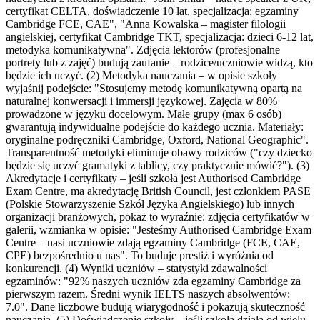
certyfikat CELTA, doświadczenie 10 lat, specjalizacja: egzaminy
Cambridge FCE, CAE", "Anna Kowalska – magister filologii
angielskiej, certyfikat Cambridge TKT, specjalizacja: dzieci 6-12 lat,
metodyka komunikatywna". Zdjęcia lektorów (profesjonalne
portrety lub z zajęć) budują zaufanie – rodzice/uczniowie widzą, kto
będzie ich uczyć. (2) Metodyka nauczania – w opisie szkoły
wyjaśnij podejście: "Stosujemy metodę komunikatywną opartą na
naturalnej konwersacji i immersji językowej. Zajęcia w 80%
prowadzone w języku docelowym. Małe grupy (max 6 osób)
gwarantują indywidualne podejście do każdego ucznia. Materiały:
oryginalne podręczniki Cambridge, Oxford, National Geographic".
Transparentność metodyki eliminuje obawy rodziców ("czy dziecko
będzie się uczyć gramatyki z tablicy, czy praktycznie mówić?"). (3)
Akredytacje i certyfikaty – jeśli szkoła jest Authorised Cambridge
Exam Centre, ma akredytację British Council, jest członkiem PASE
(Polskie Stowarzyszenie Szkół Języka Angielskiego) lub innych
organizacji branżowych, pokaż to wyraźnie: zdjęcia certyfikatów w
galerii, wzmianka w opisie: "Jesteśmy Authorised Cambridge Exam
Centre – nasi uczniowie zdają egzaminy Cambridge (FCE, CAE,
CPE) bezpośrednio u nas". To buduje prestiż i wyróżnia od
konkurencji. (4) Wyniki uczniów – statystyki zdawalności
egzaminów: "92% naszych uczniów zda egzaminy Cambridge za
pierwszym razem. Średni wynik IELTS naszych absolwentów:
7.0". Dane liczbowe budują wiarygodność i pokazują skuteczność
nauczania. (5) Doświadczenie szkoły – jeśli szkoła działa od wielu