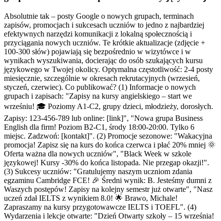
Absolutnie tak – posty Google o nowych grupach, terminach
zapisów, promocjach i sukcesach uczniów to jedno z najbardziej
efektywnych narzędzi komunikacji z lokalną społecznością i
przyciągania nowych uczniów. Te krótkie aktualizacje (zdjęcie +
100-300 słów) pojawiają się bezpośrednio w wizytówce i w
wynikach wyszukiwania, docierając do osób szukających kursu
językowego w Twojej okolicy. Optymalna częstotliwość: 2-4 posty
miesięcznie, szczególnie w okresach rekrutacyjnych (wrzesień,
styczeń, czerwiec). Co publikować? (1) Informacje o nowych
grupach i zapisach: "Zapisy na kursy angielskiego – start we
wrześniu! 🎓 Poziomy A1-C2, grupy dzieci, młodzieży, dorosłych.
Zapisy: 123-456-789 lub online: [link]", "Nowa grupa Business
English dla firm! Poziom B2-C1, środy 18:00-20:00. Tylko 6
miejsc. Zadzwoń: [kontakt]". (2) Promocje sezonowe: "Wakacyjna
promocja! Zapisz się na kurs do końca czerwca i płać 20% mniej 🌞
Oferta ważna dla nowych uczniów", "Black Week w szkole
językowej! Kursy -30% do końca listopada. Nie przegap okazji!".
(3) Sukcesy uczniów: "Gratulujemy naszym uczniom zdania
egzaminu Cambridge FCE! 🎉 Średni wynik: B. Jesteśmy dumni z
Waszych postępów! Zapisy na kolejny semestr już otwarte", "Nasz
uczeń zdał IELTS z wynikiem 8.0! 🌟 Brawo, Michale!
Zapraszamy na kursy przygotowawcze IELTS i TOEFL". (4)
Wydarzenia i lekcje otwarte: "Dzień Otwarty szkoły – 15 września!