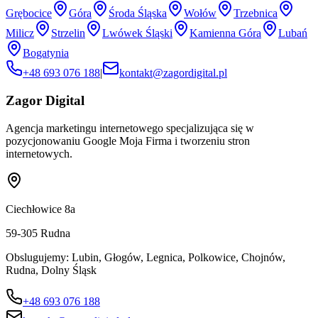
Grębocice
Góra
Środa Śląska
Wołów
Trzebnica
Milicz
Strzelin
Lwówek Śląski
Kamienna Góra
Lubań
Bogatynia
+48 693 076 188
|
kontakt@zagordigital.pl
Zagor Digital
Agencja marketingu internetowego specjalizująca się w
pozycjonowaniu Google Moja Firma i tworzeniu stron
internetowych.
Ciechłowice 8a
59-305
Rudna
Obslugujemy:
Lubin, Głogów, Legnica, Polkowice, Chojnów,
Rudna, Dolny Śląsk
+48 693 076 188