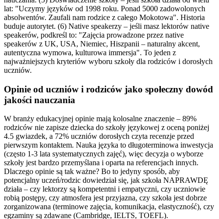
lat: "Uczymy języków od 1998 roku. Ponad 5000 zadowolonych
absolwentów. Zaufali nam rodzice z całego Mokotowa". Historia
buduje autorytet. (6) Native speakerzy – jeśli masz lektorów native
speakerów, podkreśl to: "Zajęcia prowadzone przez native
speakerów z UK, USA, Niemiec, Hiszpanii – naturalny akcent,
autentyczna wymowa, kulturowa immersja". To jeden z
najważniejszych kryteriów wyboru szkoły dla rodziców i dorosłych
uczniów.
Opinie od uczniów i rodziców jako społeczny dowód
jakości nauczania
W branży edukacyjnej opinie mają kolosalne znaczenie – 89%
rodziców nie zapisze dziecka do szkoły językowej z oceną poniżej
4.5 gwiazdek, a 72% uczniów dorosłych czyta recenzje przed
pierwszym kontaktem. Nauka języka to długoterminowa inwestycja
(często 1-3 lata systematycznych zajęć), więc decyzja o wyborze
szkoły jest bardzo przemyślana i oparta na referencjach innych.
Dlaczego opinie są tak ważne? Bo to jedyny sposób, aby
potencjalny uczeń/rodzic dowiedział się, jak szkoła NAPRAWDĘ
działa – czy lektorzy są kompetentni i empatyczni, czy uczniowie
robią postępy, czy atmosfera jest przyjazna, czy szkoła jest dobrze
zorganizowana (terminowe zajęcia, komunikacja, elastyczność), czy
egzaminy są zdawane (Cambridge, IELTS, TOEFL).