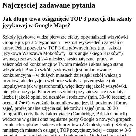
Najczęściej zadawane pytania
Jak długo trwa osiągnięcie TOP 3 pozycji dla szkoły
językowej w Google Maps?
Szkoły językowe widzą pierwsze efekty optymalizacji wizytówki
Google już po 3-5 tygodniach – wzrost wyświetleń i zapytań o
kursy. Pełna pozycja w TOP 3 dla głównych fraz (np. "szkoła
językowa Warszawa Mokotów", "kurs angielskiego Kraków")
wymaga zazwyczaj 2-4 miesięcy systematycznej pracy, w
zależności od konkurencji w Twoim mieście i aktualnego stanu
wizytówki. Branża szkół językowych jest umiarkowanie
konkurencyjna – w dużych miastach dziesiątki szkół walczą o
uczniów, ale decyzje o wyborze szkoły są przemyślane (nie
impulsywne jak w gastronomii), więc liczy się jakość wizytówki,
nie tylko pozycja. Kluczowe czynniki przyspieszające rezultaty:
liczba i jakość opinii od uczniów i rodziców (min. 30-40 recenzji z
oceną 4.7★+), wyraźnie komunikowane języki, poziomy i formy
zajęć, profesjonalne zdjęcia sal, lektorów i zajęć (min. 20-30
fotografii), certyfikaty i akredytacje (Cambridge, British Council)
widoczne w galerii oraz regularne posty Google o nowych grupach,
terminach zapisów i sukcesach uczniów (2-3 miesięcznie). Szkoły w
mniejszych miastach osiągają TOP pozycje szybciej – często w 3-6
tygodni – ze względu na niższą konkurencję. W dużych miastach