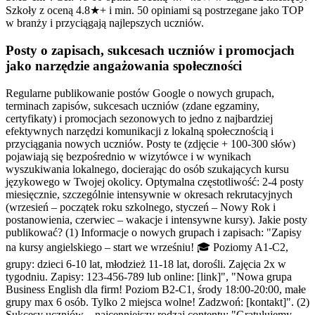
Szkoły z oceną 4.8★+ i min. 50 opiniami są postrzegane jako TOP
w branży i przyciągają najlepszych uczniów.
Posty o zapisach, sukcesach uczniów i promocjach
jako narzędzie angażowania społeczności
Regularne publikowanie postów Google o nowych grupach,
terminach zapisów, sukcesach uczniów (zdane egzaminy,
certyfikaty) i promocjach sezonowych to jedno z najbardziej
efektywnych narzędzi komunikacji z lokalną społecznością i
przyciągania nowych uczniów. Posty te (zdjęcie + 100-300 słów)
pojawiają się bezpośrednio w wizytówce i w wynikach
wyszukiwania lokalnego, docierając do osób szukających kursu
językowego w Twojej okolicy. Optymalna częstotliwość: 2-4 posty
miesięcznie, szczególnie intensywnie w okresach rekrutacyjnych
(wrzesień – początek roku szkolnego, styczeń – Nowy Rok i
postanowienia, czerwiec – wakacje i intensywne kursy). Jakie posty
publikować? (1) Informacje o nowych grupach i zapisach: "Zapisy
na kursy angielskiego – start we wrześniu! 🎓 Poziomy A1-C2,
grupy: dzieci 6-10 lat, młodzież 11-18 lat, dorośli. Zajęcia 2x w
tygodniu. Zapisy: 123-456-789 lub online: [link]", "Nowa grupa
Business English dla firm! Poziom B2-C1, środy 18:00-20:00, małe
grupy max 6 osób. Tylko 2 miejsca wolne! Zadzwoń: [kontakt]". (2)
Sukcesy uczniów – najcenniejszy rodzaj contentu: "Gratulujemy