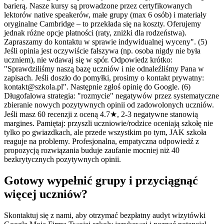
barierą. Nasze kursy są prowadzone przez certyfikowanych
lektorów native speakerów, małe grupy (max 6 osób) i materiały
oryginalne Cambridge – to przekłada się na koszty. Oferujemy
jednak różne opcje płatności (raty, zniżki dla rodzeństwa).
Zapraszamy do kontaktu w sprawie indywidualnej wyceny". (5)
Jeśli opinia jest oczywiście fałszywa (np. osoba nigdy nie była
uczniem), nie wdawaj się w spór. Odpowiedz krótko:
"Sprawdziliśmy naszą bazę uczniów i nie odnaleźliśmy Pana w
zapisach. Jeśli doszło do pomyłki, prosimy o kontakt prywatny:
kontakt@szkola.pl". Następnie zgłoś opinię do Google. (6)
Długofalowa strategia: "rozmycie" negatywów przez systematyczne
zbieranie nowych pozytywnych opinii od zadowolonych uczniów.
Jeśli masz 60 recenzji z oceną 4.7★, 2-3 negatywne stanowią
margines. Pamiętaj: przyszli uczniowie/rodzice oceniają szkołę nie
tylko po gwiazdkach, ale przede wszystkim po tym, JAK szkoła
reaguje na problemy. Profesjonalna, empatyczna odpowiedź z
propozycją rozwiązania buduje zaufanie mocniej niż 40
bezkrytycznych pozytywnych opinii.
Gotowy wypełnić grupy i przyciągnąć
więcej uczniów?
Skontaktuj się z nami, aby otrzymać bezpłatny audyt wizytówki