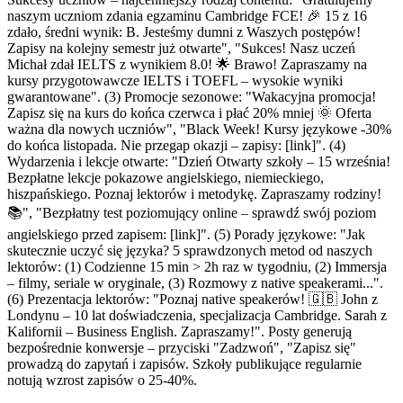
naszym uczniom zdania egzaminu Cambridge FCE! 🎉 15 z 16
zdało, średni wynik: B. Jesteśmy dumni z Waszych postępów!
Zapisy na kolejny semestr już otwarte", "Sukces! Nasz uczeń
Michał zdał IELTS z wynikiem 8.0! 🌟 Brawo! Zapraszamy na
kursy przygotowawcze IELTS i TOEFL – wysokie wyniki
gwarantowane". (3) Promocje sezonowe: "Wakacyjna promocja!
Zapisz się na kurs do końca czerwca i płać 20% mniej 🌞 Oferta
ważna dla nowych uczniów", "Black Week! Kursy językowe -30%
do końca listopada. Nie przegap okazji – zapisy: [link]". (4)
Wydarzenia i lekcje otwarte: "Dzień Otwarty szkoły – 15 września!
Bezpłatne lekcje pokazowe angielskiego, niemieckiego,
hiszpańskiego. Poznaj lektorów i metodykę. Zapraszamy rodziny!
📚", "Bezpłatny test poziomujący online – sprawdź swój poziom
angielskiego przed zapisem: [link]". (5) Porady językowe: "Jak
skutecznie uczyć się języka? 5 sprawdzonych metod od naszych
lektorów: (1) Codzienne 15 min > 2h raz w tygodniu, (2) Immersja
– filmy, seriale w oryginale, (3) Rozmowy z native speakerami...".
(6) Prezentacja lektorów: "Poznaj native speakerów! 🇬🇧 John z
Londynu – 10 lat doświadczenia, specjalizacja Cambridge. Sarah z
Kalifornii – Business English. Zapraszamy!". Posty generują
bezpośrednie konwersje – przyciski "Zadzwoń", "Zapisz się"
prowadzą do zapytań i zapisów. Szkoły publikujące regularnie
notują wzrost zapisów o 25-40%.