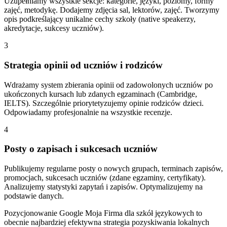
Uzupełniamy wszystkie sekcje: kategorie, języki, poziomy, formy
zajęć, metodykę. Dodajemy zdjęcia sal, lektorów, zajęć. Tworzymy
opis podkreślający unikalne cechy szkoły (native speakerzy,
akredytacje, sukcesy uczniów).
3
Strategia opinii od uczniów i rodziców
Wdrażamy system zbierania opinii od zadowolonych uczniów po
ukończonych kursach lub zdanych egzaminach (Cambridge,
IELTS). Szczególnie priorytetyzujemy opinie rodziców dzieci.
Odpowiadamy profesjonalnie na wszystkie recenzje.
4
Posty o zapisach i sukcesach uczniów
Publikujemy regularne posty o nowych grupach, terminach zapisów,
promocjach, sukcesach uczniów (zdane egzaminy, certyfikaty).
Analizujemy statystyki zapytań i zapisów. Optymalizujemy na
podstawie danych.
Pozycjonowanie Google Moja Firma dla szkół językowych to
obecnie najbardziej efektywna strategia pozyskiwania lokalnych