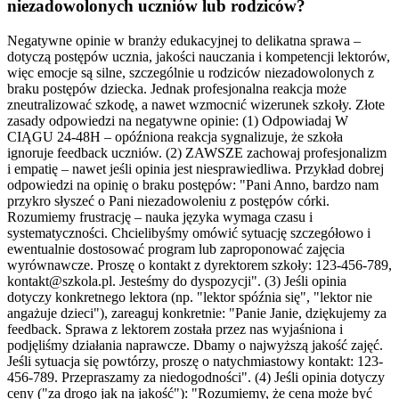
niezadowolonych uczniów lub rodziców?
Negatywne opinie w branży edukacyjnej to delikatna sprawa –
dotyczą postępów ucznia, jakości nauczania i kompetencji lektorów,
więc emocje są silne, szczególnie u rodziców niezadowolonych z
braku postępów dziecka. Jednak profesjonalna reakcja może
zneutralizować szkodę, a nawet wzmocnić wizerunek szkoły. Złote
zasady odpowiedzi na negatywne opinie: (1) Odpowiadaj W
CIĄGU 24-48H – opóźniona reakcja sygnalizuje, że szkoła
ignoruje feedback uczniów. (2) ZAWSZE zachowaj profesjonalizm
i empatię – nawet jeśli opinia jest niesprawiedliwa. Przykład dobrej
odpowiedzi na opinię o braku postępów: "Pani Anno, bardzo nam
przykro słyszeć o Pani niezadowoleniu z postępów córki.
Rozumiemy frustrację – nauka języka wymaga czasu i
systematyczności. Chcielibyśmy omówić sytuację szczegółowo i
ewentualnie dostosować program lub zaproponować zajęcia
wyrównawcze. Proszę o kontakt z dyrektorem szkoły: 123-456-789,
kontakt@szkola.pl. Jesteśmy do dyspozycji". (3) Jeśli opinia
dotyczy konkretnego lektora (np. "lektor spóźnia się", "lektor nie
angażuje dzieci"), zareaguj konkretnie: "Panie Janie, dziękujemy za
feedback. Sprawa z lektorem została przez nas wyjaśniona i
podjęliśmy działania naprawcze. Dbamy o najwyższą jakość zajęć.
Jeśli sytuacja się powtórzy, proszę o natychmiastowy kontakt: 123-
456-789. Przepraszamy za niedogodności". (4) Jeśli opinia dotyczy
ceny ("za drogo jak na jakość"): "Rozumiemy, że cena może być