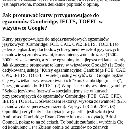
jest naprawiona, możesz delikatnie poprosić o opinię.
Jak promować kursy przygotowujące do
egzaminów Cambridge, IELTS, TOEFL w
wizytówce Google?
Kursy przygotowujące do międzynarodowych egzaminów
językowych (Cambridge: FCE, CAE, CPE; IELTS, TOEFL) to
jeden z najbardziej dochodowych segmentów szkół językowych –
uczniowie są zmotywowani, kursy intensywne i droższe (1500-
3000+ zł za semestr), a zdane egzaminy to najlepsza reklama szkoły.
Jak skutecznie promować te kursy w wizytówce Google? (1) Dodaj
dedykowaną usługę "Kursy egzaminacyjne: Cambridge FCE, CAE,
CPE, IELTS, TOEFL" w sekcji usług wizytówki – Google będzie
Cię wyświetlać przy wyszukiwaniach "kurs Cambridge [miasto]",
"przygotowanie do IELTS". (2) W opisie szkoły wymień egzaminy:
"Szkoła językowa [nazwa] – specjalizujemy się w kursach
przygotowujących do egzaminów Cambridge (FCE, CAE, CPE),
IELTS i TOEFL. Doświadczeni lektorzy, wysoka zdawalność (92%
uczniów zda za pierwszym razem). Zapisy: 123-456-789". (3)
Opublikuj certyfikaty i akredytacje w galerii – jeśli szkoła jest
Authorised Cambridge Exam Centre lub ma akredytację British
Council, pokaż to na zdjęciach. To buduje zaufanie i wyróżnia Cię
od konkurencji. (4) Zbieraj opinie od uczniów po zdanych