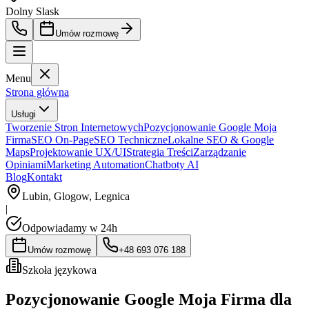
Dolny Slask
Umów rozmowę
Menu
Strona główna
Usługi
Tworzenie Stron Internetowych
Pozycjonowanie Google Moja
Firma
SEO On-Page
SEO Techniczne
Lokalne SEO & Google
Maps
Projektowanie UX/UI
Strategia Treści
Zarządzanie
Opiniami
Marketing Automation
Chatboty AI
Blog
Kontakt
Lubin, Glogow, Legnica
|
Odpowiadamy w 24h
Umów rozmowę
+48 693 076 188
Szkoła językowa
Pozycjonowanie Google Moja Firma dla