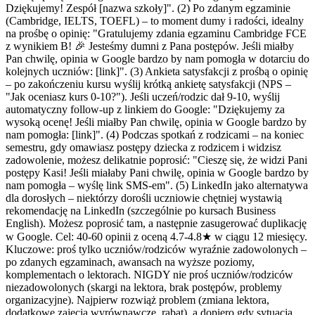
Dziękujemy! Zespół [nazwa szkoły]". (2) Po zdanym egzaminie
(Cambridge, IELTS, TOEFL) – to moment dumy i radości, idealny
na prośbę o opinię: "Gratulujemy zdania egzaminu Cambridge FCE
z wynikiem B! 🎉 Jesteśmy dumni z Pana postępów. Jeśli miałby
Pan chwilę, opinia w Google bardzo by nam pomogła w dotarciu do
kolejnych uczniów: [link]". (3) Ankieta satysfakcji z prośbą o opinię
– po zakończeniu kursu wyślij krótką ankietę satysfakcji (NPS –
"Jak oceniasz kurs 0-10?"). Jeśli uczeń/rodzic dał 9-10, wyślij
automatyczny follow-up z linkiem do Google: "Dziękujemy za
wysoką ocenę! Jeśli miałby Pan chwilę, opinia w Google bardzo by
nam pomogła: [link]". (4) Podczas spotkań z rodzicami – na koniec
semestru, gdy omawiasz postępy dziecka z rodzicem i widzisz
zadowolenie, możesz delikatnie poprosić: "Cieszę się, że widzi Pani
postępy Kasi! Jeśli miałaby Pani chwilę, opinia w Google bardzo by
nam pomogła – wyślę link SMS-em". (5) LinkedIn jako alternatywa
dla dorosłych – niektórzy dorośli uczniowie chętniej wystawią
rekomendację na LinkedIn (szczególnie po kursach Business
English). Możesz poprosić tam, a następnie zasugerować duplikację
w Google. Cel: 40-60 opinii z oceną 4.7-4.8★ w ciągu 12 miesięcy.
Kluczowe: proś tylko uczniów/rodziców wyraźnie zadowolonych –
po zdanych egzaminach, awansach na wyższe poziomy,
komplementach o lektorach. NIGDY nie proś uczniów/rodziców
niezadowolonych (skargi na lektora, brak postępów, problemy
organizacyjne). Najpierw rozwiąż problem (zmiana lektora,
dodatkowe zajęcia wyrównawcze, rabat), a dopiero gdy sytuacja