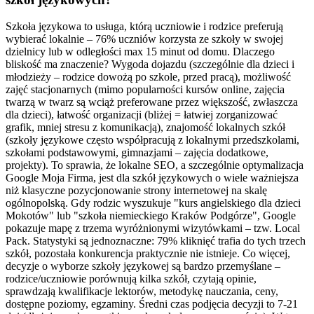
Szkoła językowa to usługa, którą uczniowie i rodzice preferują
wybierać lokalnie – 76% uczniów korzysta ze szkoły w swojej
dzielnicy lub w odległości max 15 minut od domu. Dlaczego
bliskość ma znaczenie? Wygoda dojazdu (szczególnie dla dzieci i
młodzieży – rodzice dowożą po szkole, przed pracą), możliwość
zajęć stacjonarnych (mimo popularności kursów online, zajęcia
twarzą w twarz są wciąż preferowane przez większość, zwłaszcza
dla dzieci), łatwość organizacji (bliżej = łatwiej zorganizować
grafik, mniej stresu z komunikacją), znajomość lokalnych szkół
(szkoły językowe często współpracują z lokalnymi przedszkolami,
szkołami podstawowymi, gimnazjami – zajęcia dodatkowe,
projekty). To sprawia, że lokalne SEO, a szczególnie optymalizacja
Google Moja Firma, jest dla szkół językowych o wiele ważniejsza
niż klasyczne pozycjonowanie strony internetowej na skalę
ogólnopolską. Gdy rodzic wyszukuje "kurs angielskiego dla dzieci
Mokotów" lub "szkoła niemieckiego Kraków Podgórze", Google
pokazuje mapę z trzema wyróżnionymi wizytówkami – tzw. Local
Pack. Statystyki są jednoznaczne: 79% kliknięć trafia do tych trzech
szkół, pozostała konkurencja praktycznie nie istnieje. Co więcej,
decyzje o wyborze szkoły językowej są bardzo przemyślane –
rodzice/uczniowie porównują kilka szkół, czytają opinie,
sprawdzają kwalifikacje lektorów, metodykę nauczania, ceny,
dostępne poziomy, egzaminy. Średni czas podjęcia decyzji to 7-21