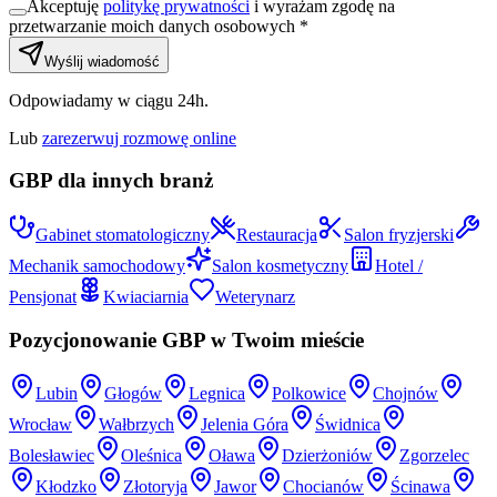
Akceptuję
politykę prywatności
i wyrażam zgodę na
przetwarzanie moich danych osobowych *
Wyślij wiadomość
Odpowiadamy w ciągu 24h.
Lub
zarezerwuj rozmowę online
GBP dla innych branż
Gabinet stomatologiczny
Restauracja
Salon fryzjerski
Mechanik samochodowy
Salon kosmetyczny
Hotel /
Pensjonat
Kwiaciarnia
Weterynarz
Pozycjonowanie GBP w Twoim mieście
Lubin
Głogów
Legnica
Polkowice
Chojnów
Wrocław
Wałbrzych
Jelenia Góra
Świdnica
Bolesławiec
Oleśnica
Oława
Dzierżoniów
Zgorzelec
Kłodzko
Złotoryja
Jawor
Chocianów
Ścinawa