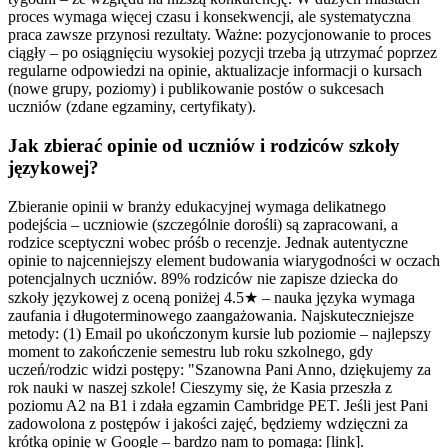
proces wymaga więcej czasu i konsekwencji, ale systematyczna
praca zawsze przynosi rezultaty. Ważne: pozycjonowanie to proces
ciągły – po osiągnięciu wysokiej pozycji trzeba ją utrzymać poprzez
regularne odpowiedzi na opinie, aktualizacje informacji o kursach
(nowe grupy, poziomy) i publikowanie postów o sukcesach
uczniów (zdane egzaminy, certyfikaty).
Jak zbierać opinie od uczniów i rodziców szkoły
językowej?
Zbieranie opinii w branży edukacyjnej wymaga delikatnego
podejścia – uczniowie (szczególnie dorośli) są zapracowani, a
rodzice sceptyczni wobec próśb o recenzje. Jednak autentyczne
opinie to najcenniejszy element budowania wiarygodności w oczach
potencjalnych uczniów. 89% rodziców nie zapisze dziecka do
szkoły językowej z oceną poniżej 4.5★ – nauka języka wymaga
zaufania i długoterminowego zaangażowania. Najskuteczniejsze
metody: (1) Email po ukończonym kursie lub poziomie – najlepszy
moment to zakończenie semestru lub roku szkolnego, gdy
uczeń/rodzic widzi postępy: "Szanowna Pani Anno, dziękujemy za
rok nauki w naszej szkole! Cieszymy się, że Kasia przeszła z
poziomu A2 na B1 i zdała egzamin Cambridge PET. Jeśli jest Pani
zadowolona z postępów i jakości zajęć, będziemy wdzięczni za
krótką opinię w Google – bardzo nam to pomaga: [link].