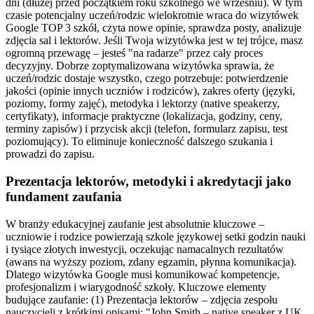
dni (dłużej przed początkiem roku szkolnego we wrześniu). W tym
czasie potencjalny uczeń/rodzic wielokrotnie wraca do wizytówek
Google TOP 3 szkół, czyta nowe opinie, sprawdza posty, analizuje
zdjęcia sal i lektorów. Jeśli Twoja wizytówka jest w tej trójce, masz
ogromną przewagę – jesteś "na radarze" przez cały proces
decyzyjny. Dobrze zoptymalizowana wizytówka sprawia, że
uczeń/rodzic dostaje wszystko, czego potrzebuje: potwierdzenie
jakości (opinie innych uczniów i rodziców), zakres oferty (języki,
poziomy, formy zajęć), metodyka i lektorzy (native speakerzy,
certyfikaty), informacje praktyczne (lokalizacja, godziny, ceny,
terminy zapisów) i przycisk akcji (telefon, formularz zapisu, test
poziomujący). To eliminuje konieczność dalszego szukania i
prowadzi do zapisu.
Prezentacja lektorów, metodyki i akredytacji jako
fundament zaufania
W branży edukacyjnej zaufanie jest absolutnie kluczowe –
uczniowie i rodzice powierzają szkole językowej setki godzin nauki
i tysiące złotych inwestycji, oczekując namacalnych rezultatów
(awans na wyższy poziom, zdany egzamin, płynna komunikacja).
Dlatego wizytówka Google musi komunikować kompetencje,
profesjonalizm i wiarygodność szkoły. Kluczowe elementy
budujące zaufanie: (1) Prezentacja lektorów – zdjęcia zespołu
nauczycieli z krótkimi opisami: "John Smith – native speaker z UK,