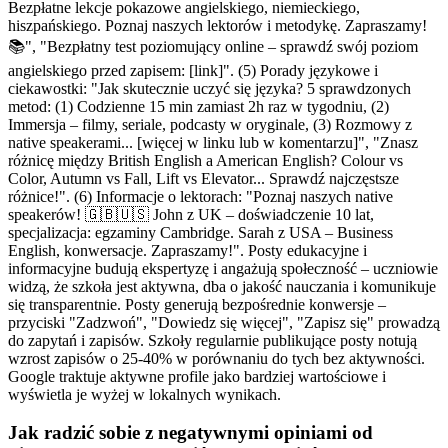
Bezpłatne lekcje pokazowe angielskiego, niemieckiego,
hiszpańskiego. Poznaj naszych lektorów i metodykę. Zapraszamy!
📚", "Bezpłatny test poziomujący online – sprawdź swój poziom
angielskiego przed zapisem: [link]". (5) Porady językowe i
ciekawostki: "Jak skutecznie uczyć się języka? 5 sprawdzonych
metod: (1) Codzienne 15 min zamiast 2h raz w tygodniu, (2)
Immersja – filmy, seriale, podcasty w oryginale, (3) Rozmowy z
native speakerami... [więcej w linku lub w komentarzu]", "Znasz
różnicę między British English a American English? Colour vs
Color, Autumn vs Fall, Lift vs Elevator... Sprawdź najczęstsze
różnice!". (6) Informacje o lektorach: "Poznaj naszych native
speakerów! 🇬🇧🇺🇸 John z UK – doświadczenie 10 lat,
specjalizacja: egzaminy Cambridge. Sarah z USA – Business
English, konwersacje. Zapraszamy!". Posty edukacyjne i
informacyjne budują ekspertyzę i angażują społeczność – uczniowie
widzą, że szkoła jest aktywna, dba o jakość nauczania i komunikuje
się transparentnie. Posty generują bezpośrednie konwersje –
przyciski "Zadzwoń", "Dowiedz się więcej", "Zapisz się" prowadzą
do zapytań i zapisów. Szkoły regularnie publikujące posty notują
wzrost zapisów o 25-40% w porównaniu do tych bez aktywności.
Google traktuje aktywne profile jako bardziej wartościowe i
wyświetla je wyżej w lokalnych wynikach.
Jak radzić sobie z negatywnymi opiniami od