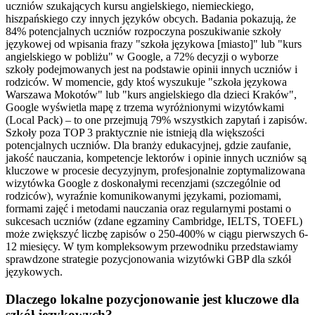
uczniów szukających kursu angielskiego, niemieckiego,
hiszpańskiego czy innych języków obcych. Badania pokazują, że
84% potencjalnych uczniów rozpoczyna poszukiwanie szkoły
językowej od wpisania frazy "szkoła językowa [miasto]" lub "kurs
angielskiego w pobliżu" w Google, a 72% decyzji o wyborze
szkoły podejmowanych jest na podstawie opinii innych uczniów i
rodziców. W momencie, gdy ktoś wyszukuje "szkoła językowa
Warszawa Mokotów" lub "kurs angielskiego dla dzieci Kraków",
Google wyświetla mapę z trzema wyróżnionymi wizytówkami
(Local Pack) – to one przejmują 79% wszystkich zapytań i zapisów.
Szkoły poza TOP 3 praktycznie nie istnieją dla większości
potencjalnych uczniów. Dla branży edukacyjnej, gdzie zaufanie,
jakość nauczania, kompetencje lektorów i opinie innych uczniów są
kluczowe w procesie decyzyjnym, profesjonalnie zoptymalizowana
wizytówka Google z doskonałymi recenzjami (szczególnie od
rodziców), wyraźnie komunikowanymi językami, poziomami,
formami zajęć i metodami nauczania oraz regularnymi postami o
sukcesach uczniów (zdane egzaminy Cambridge, IELTS, TOEFL)
może zwiększyć liczbę zapisów o 250-400% w ciągu pierwszych 6-
12 miesięcy. W tym kompleksowym przewodniku przedstawiamy
sprawdzone strategie pozycjonowania wizytówki GBP dla szkół
językowych.
Dlaczego lokalne pozycjonowanie jest kluczowe dla
szkół językowych?