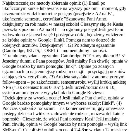
Najskuteczniejsze metody zbierania opinii: (1) Email po
ukończonym kursie lub awansie na wyższy poziom – moment, gdy
uczeń/rodzic widzi konkretne postępy (przejście z A2 na B1,
ukończenie semestru, certyfikat): "Szanowna Pani Anno,
dziękujemy za rok nauki w naszej szkole! Cieszymy się, że Kasia
przeszła z poziomu A2 na B1 – to ogromny postęp! Jeśli jest Pani
zadowolona z jakości zajęć i postępów córki, będziemy wdzięczni
za krótką opinię w Google: [link]. Pomaga nam to dotrzeć do
kolejnych uczniów. Dziękujemy!". (2) Po zdanym egzaminie
(Cambridge, IELTS, TOEFL) – moment dumy i radości:
"Gratulujemy zdania egzaminu Cambridge FCE z wynikiem B! 🎉
Jesteśmy dumni z Pana postępów. Jeśli miałby Pan chwilę, opinia w
Google bardzo by nam pomogła: [link]". Opinie po zdanych
egzaminach to najcenniejszy rodzaj recenzji – przyciągają uczniów
celujących w certyfikaty. (3) Ankieta satysfakcji z automatycznym
follow-upem – po zakończeniu semestru/roku wyślij krótką ankietę
NPS ("Jak oceniasz kurs 0-10?"). Jeśli uczeń/rodzic dał 9-10,
system automatycznie wysyła link do Google Reviews:
"Dziękujemy za wysoką ocenę! Jeśli miałby Pan chwilę, opinia w
Google bardzo pomogłaby innym w wyborze szkoły: [link]". (4)
Podczas spotkań z rodzicami – na koniec semestru, gdy omawiasz
postępy dziecka i widzisz zadowolenie rodzica, możesz delikatnie
poprosić: "Cieszę się, że widzi Pani postępy Kasi! Jeśli miałaby
Pani chwilę, opinia w Google bardzo by nam pomogła – wyślę link
SMS-em". Cel: 40-60 opinii z oceną 4.7-4.8★ w ciągu 12 miesięcy.