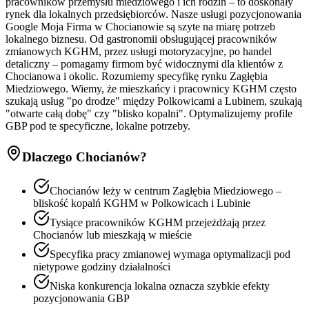
pracowników przemysłu miedziowego i ich rodzin – to doskonały
rynek dla lokalnych przedsiębiorców. Nasze usługi pozycjonowania
Google Moja Firma w Chocianowie są szyte na miarę potrzeb
lokalnego biznesu. Od gastronomii obsługującej pracowników
zmianowych KGHM, przez usługi motoryzacyjne, po handel
detaliczny – pomagamy firmom być widocznymi dla klientów z
Chocianowa i okolic. Rozumiemy specyfikę rynku Zagłębia
Miedziowego. Wiemy, że mieszkańcy i pracownicy KGHM często
szukają usług "po drodze" między Polkowicami a Lubinem, szukają
"otwarte całą dobę" czy "blisko kopalni". Optymalizujemy profile
GBP pod te specyficzne, lokalne potrzeby.
Dlaczego
Chocianów
?
Chocianów leży w centrum Zagłębia Miedziowego –
bliskość kopalń KGHM w Polkowicach i Lubinie
Tysiące pracowników KGHM przejeżdżają przez
Chocianów lub mieszkają w mieście
Specyfika pracy zmianowej wymaga optymalizacji pod
nietypowe godziny działalności
Niska konkurencja lokalna oznacza szybkie efekty
pozycjonowania GBP