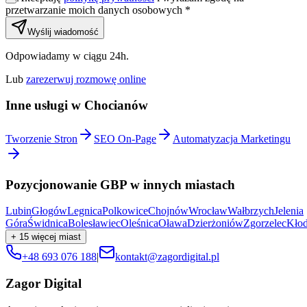
przetwarzanie moich danych osobowych *
Wyślij wiadomość
Odpowiadamy w ciągu 24h.
Lub
zarezerwuj rozmowę online
Inne usługi w
Chocianów
Tworzenie Stron
SEO On-Page
Automatyzacja Marketingu
Pozycjonowanie GBP
w innych miastach
Lubin
Głogów
Legnica
Polkowice
Chojnów
Wrocław
Wałbrzych
Jelenia
Góra
Świdnica
Bolesławiec
Oleśnica
Oława
Dzierżoniów
Zgorzelec
Kło
+
15
więcej miast
+48 693 076 188
|
kontakt@zagordigital.pl
Zagor Digital