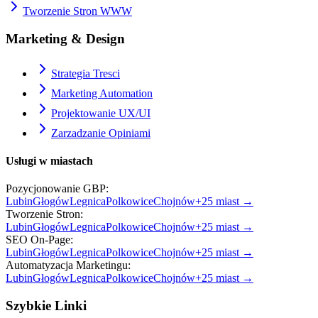
Tworzenie Stron WWW
Marketing & Design
Strategia Tresci
Marketing Automation
Projektowanie UX/UI
Zarzadzanie Opiniami
Usługi w miastach
Pozycjonowanie GBP
:
Lubin
Głogów
Legnica
Polkowice
Chojnów
+
25
miast →
Tworzenie Stron
:
Lubin
Głogów
Legnica
Polkowice
Chojnów
+
25
miast →
SEO On-Page
:
Lubin
Głogów
Legnica
Polkowice
Chojnów
+
25
miast →
Automatyzacja Marketingu
:
Lubin
Głogów
Legnica
Polkowice
Chojnów
+
25
miast →
Szybkie Linki