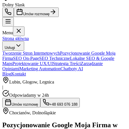
Dolny Slask
Umów rozmowę
Menu
Strona główna
Usługi
Tworzenie Stron Internetowych
Pozycjonowanie Google Moja
Firma
SEO On-Page
SEO Techniczne
Lokalne SEO & Google
Maps
Projektowanie UX/UI
Strategia Treści
Zarządzanie
Opiniami
Marketing Automation
Chatboty AI
Blog
Kontakt
Lubin, Glogow, Legnica
|
Odpowiadamy w 24h
Umów rozmowę
+48 693 076 188
Chocianów
,
Dolnośląskie
Pozycjonowanie Google Moja Firma w