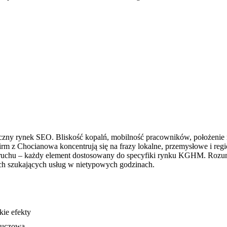
iczny rynek SEO. Bliskość kopalń, mobilność pracowników, położeni
 firm z Chocianowa koncentrują się na frazy lokalne, przemysłowe i r
 ruchu – każdy element dostosowany do specyfiki rynku KGHM. Rozu
h szukających usług w nietypowych godzinach.
ie efekty
luczowa