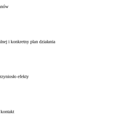
anów
lnej i konkretny plan działania
rzyniosło efekty
 kontakt