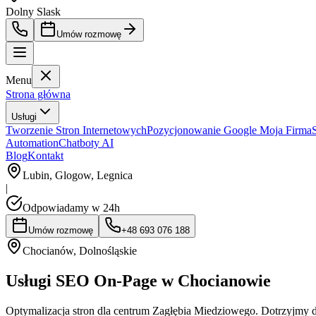
Dolny Slask
Umów rozmowę
Menu
Strona główna
Usługi
Tworzenie Stron Internetowych
Pozycjonowanie Google Moja Firma
Automation
Chatboty AI
Blog
Kontakt
Lubin, Glogow, Legnica
|
Odpowiadamy w 24h
Umów rozmowę
+48 693 076 188
Chocianów
,
Dolnośląskie
Usługi SEO On-Page w Chocianowie
Optymalizacja stron dla centrum Zagłębia Miedziowego. Dotrzyjm