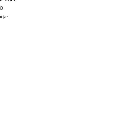
EO
cjał