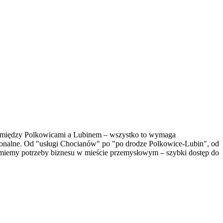
e między Polkowicami a Lubinem – wszystko to wymaga
egionalne. Od "usługi Chocianów" po "po drodze Polkowice-Lubin", od
miemy potrzeby biznesu w mieście przemysłowym – szybki dostęp do