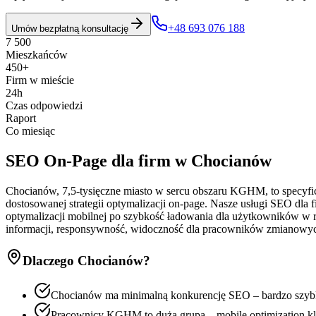
+48 693 076 188
Umów bezpłatną konsultację
7 500
Mieszkańców
450+
Firm w mieście
24h
Czas odpowiedzi
Raport
Co miesiąc
SEO On-Page
dla firm w
Chocianów
Chocianów, 7,5-tysięczne miasto w sercu obszaru KGHM, to specyf
dostosowanej strategii optymalizacji on-page. Nasze usługi SEO dla
optymalizacji mobilnej po szybkość ładowania dla użytkowników w
informacji, responsywność, widoczność dla pracowników zmianowyc
Dlaczego
Chocianów
?
Chocianów ma minimalną konkurencję SEO – bardzo szybk
Pracownicy KGHM to duża grupa – mobile optimization k