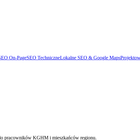
SEO On-Page
SEO Techniczne
Lokalne SEO & Google Maps
Projekto
y do pracowników KGHM i mieszkańców regionu.