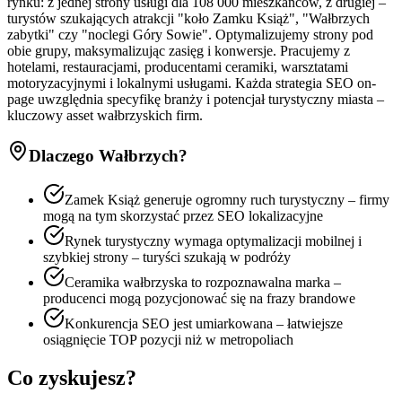
rynku: z jednej strony usługi dla 108 000 mieszkańców, z drugiej –
turystów szukających atrakcji "koło Zamku Książ", "Wałbrzych
zabytki" czy "noclegi Góry Sowie". Optymalizujemy strony pod
obie grupy, maksymalizując zasięg i konwersje. Pracujemy z
hotelami, restauracjami, producentami ceramiki, warsztatami
motoryzacyjnymi i lokalnymi usługami. Każda strategia SEO on-
page uwzględnia specyfikę branży i potencjał turystyczny miasta –
kluczowy asset wałbrzyskich firm.
Dlaczego
Wałbrzych
?
Zamek Książ generuje ogromny ruch turystyczny – firmy
mogą na tym skorzystać przez SEO lokalizacyjne
Rynek turystyczny wymaga optymalizacji mobilnej i
szybkiej strony – turyści szukają w podróży
Ceramika wałbrzyska to rozpoznawalna marka –
producenci mogą pozycjonować się na frazy brandowe
Konkurencja SEO jest umiarkowana – łatwiejsze
osiągnięcie TOP pozycji niż w metropoliach
Co zyskujesz?