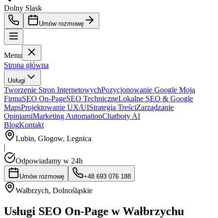
Dolny Slask
Umów rozmowę
Menu
Strona główna
Usługi
Tworzenie Stron Internetowych
Pozycjonowanie Google Moja
Firma
SEO On-Page
SEO Techniczne
Lokalne SEO & Google
Maps
Projektowanie UX/UI
Strategia Treści
Zarządzanie
Opiniami
Marketing Automation
Chatboty AI
Blog
Kontakt
Lubin, Glogow, Legnica
|
Odpowiadamy w 24h
Umów rozmowę
+48 693 076 188
Wałbrzych
,
Dolnośląskie
Usługi SEO On-Page w Wałbrzychu