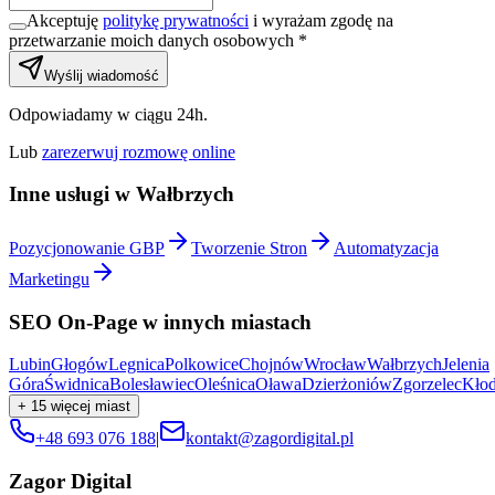
Akceptuję
politykę prywatności
i wyrażam zgodę na
przetwarzanie moich danych osobowych *
Wyślij wiadomość
Odpowiadamy w ciągu 24h.
Lub
zarezerwuj rozmowę online
Inne usługi w
Wałbrzych
Pozycjonowanie GBP
Tworzenie Stron
Automatyzacja
Marketingu
SEO On-Page
w innych miastach
Lubin
Głogów
Legnica
Polkowice
Chojnów
Wrocław
Wałbrzych
Jelenia
Góra
Świdnica
Bolesławiec
Oleśnica
Oława
Dzierżoniów
Zgorzelec
Kło
+
15
więcej miast
+48 693 076 188
|
kontakt@zagordigital.pl
Zagor Digital