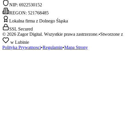
NIP:
6922530152
REGON:
521768485
Lokalna firma z Dolnego Śląska
SSL Secured
©
2026
Zagor Digital. Wszystkie prawa zastrzezone.
•
Stworzone z
w Lubinie
Polityka Prywatnosci
•
Regulamin
•
Mapa Strony