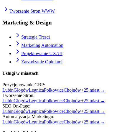
Tworzenie Stron WWW
Marketing & Design
Strategia Tresci
Marketing Automation
Projektowanie UX/UI
Zarzadzanie Opiniami
Usługi w miastach
Pozycjonowanie GBP
:
Lubin
Głogów
Legnica
Polkowice
Chojnów
+
25
miast →
Tworzenie Stron
:
Lubin
Głogów
Legnica
Polkowice
Chojnów
+
25
miast →
SEO On-Page
:
Lubin
Głogów
Legnica
Polkowice
Chojnów
+
25
miast →
Automatyzacja Marketingu
:
Lubin
Głogów
Legnica
Polkowice
Chojnów
+
25
miast →