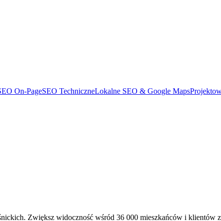
SEO On-Page
SEO Techniczne
Lokalne SEO & Google Maps
Projekto
oleśnickich. Zwiększ widoczność wśród 36 000 mieszkańców i klientów 