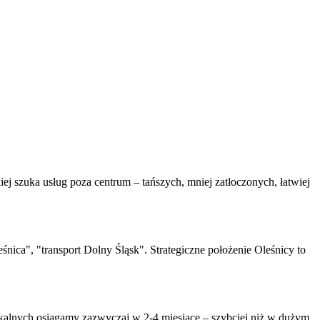
j szuka usług poza centrum – tańszych, mniej zatłoczonych, łatwiej
a", "transport Dolny Śląsk". Strategiczne położenie Oleśnicy to
okalnych osiągamy zazwyczaj w 2-4 miesiące – szybciej niż w dużym