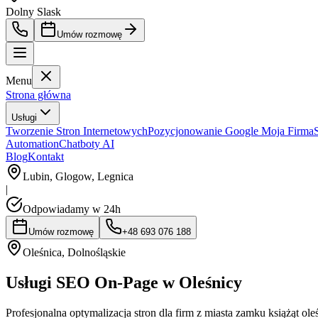
Dolny Slask
Umów rozmowę
Menu
Strona główna
Usługi
Tworzenie Stron Internetowych
Pozycjonowanie Google Moja Firma
Automation
Chatboty AI
Blog
Kontakt
Lubin, Glogow, Legnica
|
Odpowiadamy w 24h
Umów rozmowę
+48 693 076 188
Oleśnica
,
Dolnośląskie
Usługi SEO On-Page w Oleśnicy
Profesjonalna optymalizacja stron dla firm z miasta zamku książąt 