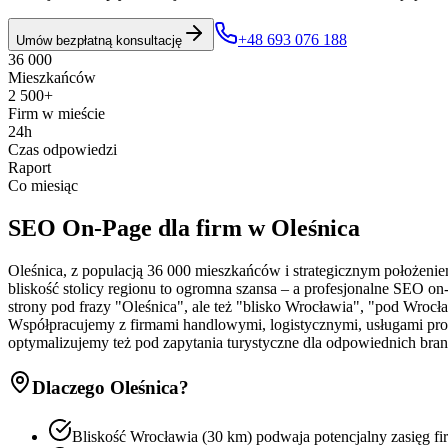
+48 693 076 188
Umów bezpłatną konsultację
36 000
Mieszkańców
2 500+
Firm w mieście
24h
Czas odpowiedzi
Raport
Co miesiąc
SEO On-Page
dla firm w
Oleśnica
Oleśnica, z populacją 36 000 mieszkańców i strategicznym położenie
bliskość stolicy regionu to ogromna szansa – a profesjonalne SEO o
strony pod frazy "Oleśnica", ale też "blisko Wrocławia", "pod Wrocł
Współpracujemy z firmami handlowymi, logistycznymi, usługami prof
optymalizujemy też pod zapytania turystyczne dla odpowiednich bran
Dlaczego
Oleśnica
?
Bliskość Wrocławia (30 km) podwaja potencjalny zasięg f