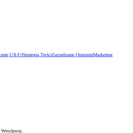
wanie UX/UI
Strategia Treści
Zarządzanie Opiniami
Marketing
z Wrocławia.