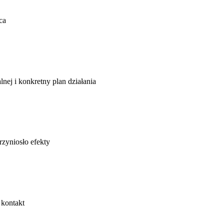
ca
lnej i konkretny plan działania
rzyniosło efekty
 kontakt