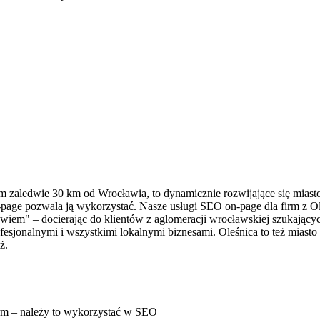
m zaledwie 30 km od Wrocławia, to dynamicznie rozwijające się miast
n-page pozwala ją wykorzystać. Nasze usługi SEO on-page dla firm z O
awiem" – docierając do klientów z aglomeracji wrocławskiej szukający
esjonalnymi i wszystkimi lokalnymi biznesami. Oleśnica to też miast
ż.
irm – należy to wykorzystać w SEO