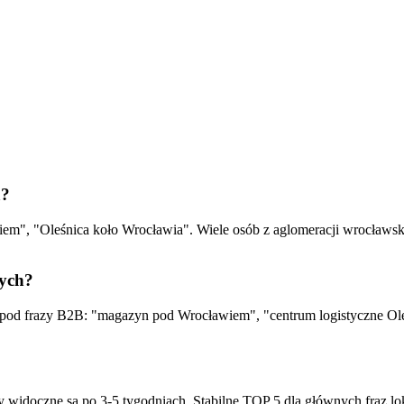
a?
m", "Oleśnica koło Wrocławia". Wiele osób z aglomeracji wrocławskie
nych?
 frazy B2B: "magazyn pod Wrocławiem", "centrum logistyczne Oleśnic
y widoczne są po 3-5 tygodniach. Stabilne TOP 5 dla głównych fraz l