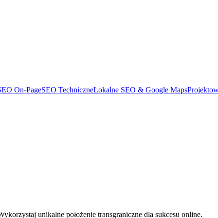
SEO On-Page
SEO Techniczne
Lokalne SEO & Google Maps
Projekto
 Wykorzystaj unikalne położenie transgraniczne dla sukcesu online.