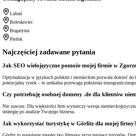
Lubań
Bolesławiec
Bogatynia
Pieńsk
Najczęściej zadawane pytania
Jak SEO wielojęzyczne pomoże mojej firmie w Zgorz
Optymalizacja w językach polskim i niemieckim pozwala dotrzeć do 
potencjalny rynek – to unikalna przewaga położenia transgranicznego
Czy potrzebuję osobnej domeny .de dla klientów niem
Nie zawsze. Dla większości firm wystarczy wersja niemieckojęzycz
strategię po analizie Twojego biznesu.
Jak wykorzystać turystykę w Görlitz dla mojej firmy
Görlitz to popularne miasteczko filmowe przyciągające turystów. Opty