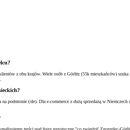
elcu?
klientów z obu krajów. Wiele osób z Görlitz (55k mieszkańców) szuk
.
ieckich?
na na podstronie (/de). Dla e-commerce z dużą sprzedażą w Niemczec
?
malizujemy treści pod frazy turystyczne "co zwiedzić Zgorzelec-Görlitz