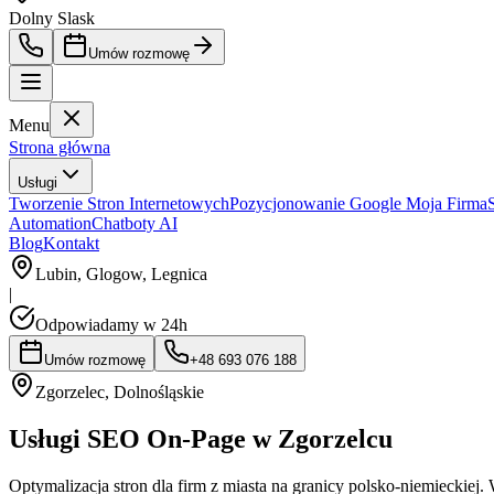
Dolny Slask
Umów rozmowę
Menu
Strona główna
Usługi
Tworzenie Stron Internetowych
Pozycjonowanie Google Moja Firma
Automation
Chatboty AI
Blog
Kontakt
Lubin, Glogow, Legnica
|
Odpowiadamy w 24h
Umów rozmowę
+48 693 076 188
Zgorzelec
,
Dolnośląskie
Usługi SEO On-Page w Zgorzelcu
Optymalizacja stron dla firm z miasta na granicy polsko-niemieckiej.