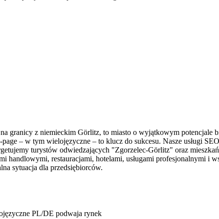
a granicy z niemieckim Görlitz, to miasto o wyjątkowym potencjale bi
-page – w tym wielojęzyczne – to klucz do sukcesu. Nasze usługi SEO 
argetujemy turystów odwiedzających "Zgorzelec-Görlitz" oraz mieszkań
i handlowymi, restauracjami, hotelami, usługami profesjonalnymi i ws
na sytuacja dla przedsiębiorców.
elojęzyczne PL/DE podwaja rynek