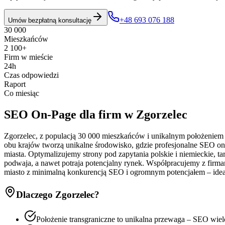
+48 693 076 188
Umów bezpłatną konsultację
30 000
Mieszkańców
2 100+
Firm w mieście
24h
Czas odpowiedzi
Raport
Co miesiąc
SEO On-Page
dla firm w
Zgorzelec
Zgorzelec, z populacją 30 000 mieszkańców i unikalnym położeniem n
obu krajów tworzą unikalne środowisko, gdzie profesjonalne SEO on
miasta. Optymalizujemy strony pod zapytania polskie i niemieckie, t
podwaja, a nawet potraja potencjalny rynek. Współpracujemy z firmam
miasto z minimalną konkurencją SEO i ogromnym potencjałem – ideal
Dlaczego
Zgorzelec
?
Położenie transgraniczne to unikalna przewaga – SEO wi