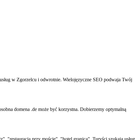
a usług w Zgorzelcu i odwrotnie. Wielojęzyczne SEO podwaja Twój
h osobna domena .de może być korzystna. Dobierzemy optymalną
", "restauracja przy moście", "hotel granica". Turyści szukają usług