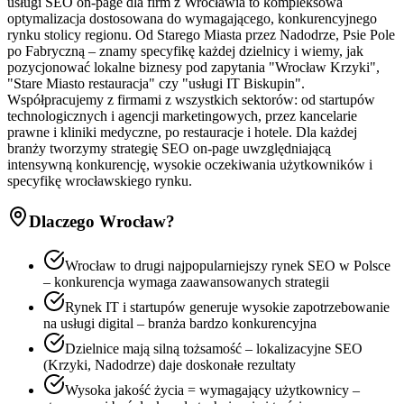
usługi SEO on-page dla firm z Wrocławia to kompleksowa
optymalizacja dostosowana do wymagającego, konkurencyjnego
rynku stolicy regionu. Od Starego Miasta przez Nadodrze, Psie Pole
po Fabryczną – znamy specyfikę każdej dzielnicy i wiemy, jak
pozycjonować lokalne biznesy pod zapytania "Wrocław Krzyki",
"Stare Miasto restauracja" czy "usługi IT Biskupin".
Współpracujemy z firmami z wszystkich sektorów: od startupów
technologicznych i agencji marketingowych, przez kancelarie
prawne i kliniki medyczne, po restauracje i hotele. Dla każdej
branży tworzymy strategię SEO on-page uwzględniającą
intensywną konkurencję, wysokie oczekiwania użytkowników i
specyfikę wrocławskiego rynku.
Dlaczego
Wrocław
?
Wrocław to drugi najpopularniejszy rynek SEO w Polsce
– konkurencja wymaga zaawansowanych strategii
Rynek IT i startupów generuje wysokie zapotrzebowanie
na usługi digital – branża bardzo konkurencyjna
Dzielnice mają silną tożsamość – lokalizacyjne SEO
(Krzyki, Nadodrze) daje doskonałe rezultaty
Wysoka jakość życia = wymagający użytkownicy –