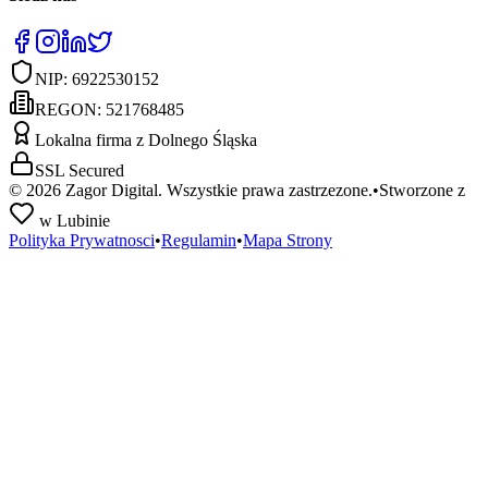
NIP:
6922530152
REGON:
521768485
Lokalna firma z Dolnego Śląska
SSL Secured
©
2026
Zagor Digital. Wszystkie prawa zastrzezone.
•
Stworzone z
w Lubinie
Polityka Prywatnosci
•
Regulamin
•
Mapa Strony