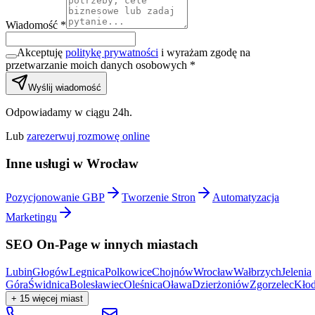
Wiadomość *
Akceptuję
politykę prywatności
i wyrażam zgodę na
przetwarzanie moich danych osobowych *
Wyślij wiadomość
Odpowiadamy w ciągu 24h.
Lub
zarezerwuj rozmowę online
Inne usługi w
Wrocław
Pozycjonowanie GBP
Tworzenie Stron
Automatyzacja
Marketingu
SEO On-Page
w innych miastach
Lubin
Głogów
Legnica
Polkowice
Chojnów
Wrocław
Wałbrzych
Jelenia
Góra
Świdnica
Bolesławiec
Oleśnica
Oława
Dzierżoniów
Zgorzelec
Kło
+
15
więcej miast