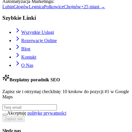
Automatyzacja Marketingu
:
Lubin
Głogów
Legnica
Polkowice
Chojnów
+
25
miast →
Szybkie Linki
Wszystkie Uslugi
Rezerwacje Online
Blog
Kontakt
O Nas
Bezplatny poradnik SEO
Zapisz sie i otrzymaj checklistę: 10 krokow do pozycji #1 w Google
Maps
Akceptuję
politykę prywatności
Zapisz sie
Sledz nas