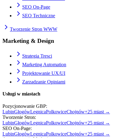
SEO On-Page
SEO Techniczne
Tworzenie Stron WWW
Marketing & Design
Strategia Tresci
Marketing Automation
Projektowanie UX/UI
Zarzadzanie Opiniami
Usługi w miastach
Pozycjonowanie GBP
:
Lubin
Głogów
Legnica
Polkowice
Chojnów
+
25
miast →
Tworzenie Stron
:
Lubin
Głogów
Legnica
Polkowice
Chojnów
+
25
miast →
SEO On-Page
:
Lubin
Głogów
Legnica
Polkowice
Chojnów
+
25
miast →