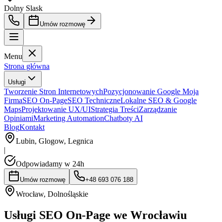
Dolny Slask
Umów rozmowę
Menu
Strona główna
Usługi
Tworzenie Stron Internetowych
Pozycjonowanie Google Moja
Firma
SEO On-Page
SEO Techniczne
Lokalne SEO & Google
Maps
Projektowanie UX/UI
Strategia Treści
Zarządzanie
Opiniami
Marketing Automation
Chatboty AI
Blog
Kontakt
Lubin, Glogow, Legnica
|
Odpowiadamy w 24h
Umów rozmowę
+48 693 076 188
Wrocław
,
Dolnośląskie
Usługi SEO On-Page we Wrocławiu