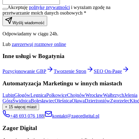
Akceptuję
politykę prywatności
i wyrażam zgodę na
przetwarzanie moich danych osobowych *
Wyślij wiadomość
Odpowiadamy w ciągu 24h.
Lub
zarezerwuj rozmowę online
Inne usługi w
Bogatynia
Pozycjonowanie GBP
Tworzenie Stron
SEO On-Page
Automatyzacja Marketingu
w innych miastach
Lubin
Głogów
Legnica
Polkowice
Chojnów
Wrocław
Wałbrzych
Jelenia
Góra
Świdnica
Bolesławiec
Oleśnica
Oława
Dzierżoniów
Zgorzelec
Kło
+
15
więcej miast
+48 693 076 188
|
kontakt@zagordigital.pl
Zagor Digital