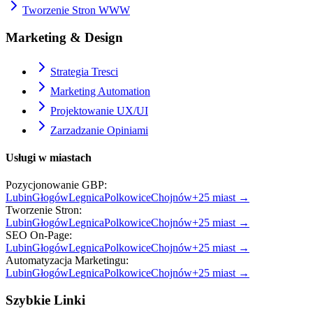
Tworzenie Stron WWW
Marketing & Design
Strategia Tresci
Marketing Automation
Projektowanie UX/UI
Zarzadzanie Opiniami
Usługi w miastach
Pozycjonowanie GBP
:
Lubin
Głogów
Legnica
Polkowice
Chojnów
+
25
miast →
Tworzenie Stron
:
Lubin
Głogów
Legnica
Polkowice
Chojnów
+
25
miast →
SEO On-Page
:
Lubin
Głogów
Legnica
Polkowice
Chojnów
+
25
miast →
Automatyzacja Marketingu
:
Lubin
Głogów
Legnica
Polkowice
Chojnów
+
25
miast →
Szybkie Linki