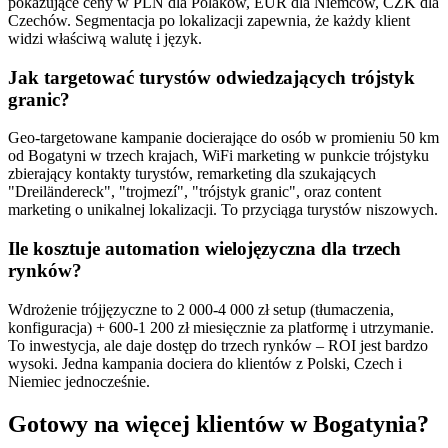
pokazujące ceny w PLN dla Polaków, EUR dla Niemców, CZK dla
Czechów. Segmentacja po lokalizacji zapewnia, że każdy klient
widzi właściwą walutę i język.
Jak targetować turystów odwiedzających trójstyk
granic?
Geo-targetowane kampanie docierające do osób w promieniu 50 km
od Bogatyni w trzech krajach, WiFi marketing w punkcie trójstyku
zbierający kontakty turystów, remarketing dla szukających
"Dreiländereck", "trojmezí", "trójstyk granic", oraz content
marketing o unikalnej lokalizacji. To przyciąga turystów niszowych.
Ile kosztuje automation wielojęzyczna dla trzech
rynków?
Wdrożenie trójjęzyczne to 2 000-4 000 zł setup (tłumaczenia,
konfiguracja) + 600-1 200 zł miesięcznie za platformę i utrzymanie.
To inwestycja, ale daje dostęp do trzech rynków – ROI jest bardzo
wysoki. Jedna kampania dociera do klientów z Polski, Czech i
Niemiec jednocześnie.
Gotowy na więcej klientów w
Bogatynia
?