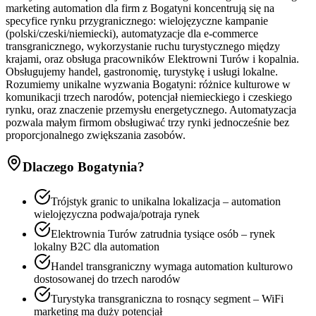
marketing automation dla firm z Bogatyni koncentrują się na
specyfice rynku przygranicznego: wielojęzyczne kampanie
(polski/czeski/niemiecki), automatyzacje dla e-commerce
transgranicznego, wykorzystanie ruchu turystycznego między
krajami, oraz obsługa pracowników Elektrowni Turów i kopalnia.
Obsługujemy handel, gastronomię, turystykę i usługi lokalne.
Rozumiemy unikalne wyzwania Bogatyni: różnice kulturowe w
komunikacji trzech narodów, potencjał niemieckiego i czeskiego
rynku, oraz znaczenie przemysłu energetycznego. Automatyzacja
pozwala małym firmom obsługiwać trzy rynki jednocześnie bez
proporcjonalnego zwiększania zasobów.
Dlaczego
Bogatynia
?
Trójstyk granic to unikalna lokalizacja – automation
wielojęzyczna podwaja/potraja rynek
Elektrownia Turów zatrudnia tysiące osób – rynek
lokalny B2C dla automation
Handel transgraniczny wymaga automation kulturowo
dostosowanej do trzech narodów
Turystyka transgraniczna to rosnący segment – WiFi
marketing ma duży potencjał