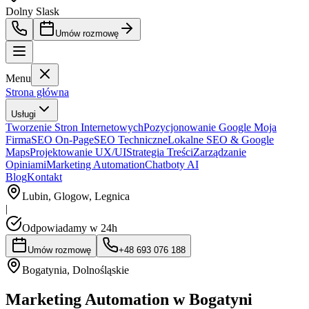
Dolny Slask
Umów rozmowę
Menu
Strona główna
Usługi
Tworzenie Stron Internetowych
Pozycjonowanie Google Moja
Firma
SEO On-Page
SEO Techniczne
Lokalne SEO & Google
Maps
Projektowanie UX/UI
Strategia Treści
Zarządzanie
Opiniami
Marketing Automation
Chatboty AI
Blog
Kontakt
Lubin, Glogow, Legnica
|
Odpowiadamy w 24h
Umów rozmowę
+48 693 076 188
Bogatynia
,
Dolnośląskie
Marketing Automation w Bogatyni