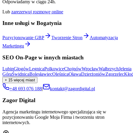
Odpowiadamy w ciągu 24h.
Lub
zarezerwuj rozmowę online
Inne usługi w
Bogatynia
Pozycjonowanie GBP
Tworzenie Stron
Automatyzacja
Marketingu
SEO On-Page
w innych miastach
Lubin
Głogów
Legnica
Polkowice
Chojnów
Wrocław
Wałbrzych
Jelenia
Góra
Świdnica
Bolesławiec
Oleśnica
Oława
Dzierżoniów
Zgorzelec
Kło
+
15
więcej miast
+48 693 076 188
|
kontakt@zagordigital.pl
Zagor Digital
Agencja marketingu internetowego specjalizująca się w
pozycjonowaniu Google Moja Firma i tworzeniu stron
internetowych.