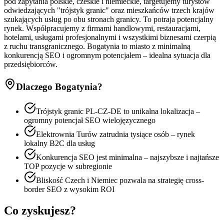
pod zapytania polskie, czeskie i niemieckie, targetujemy turystów
odwiedzających "trójstyk granic" oraz mieszkańców trzech krajów
szukających usług po obu stronach granicy. To potraja potencjalny
rynek. Współpracujemy z firmami handlowymi, restauracjami,
hotelami, usługami profesjonalnymi i wszystkimi biznesami czerpią
z ruchu transgranicznego. Bogatynia to miasto z minimalną
konkurencją SEO i ogromnym potencjałem – idealna sytuacja dla
przedsiębiorców.
Dlaczego
Bogatynia
?
Trójstyk granic PL-CZ-DE to unikalna lokalizacja –
ogromny potencjał SEO wielojęzycznego
Elektrownia Turów zatrudnia tysiące osób – rynek
lokalny B2C dla usług
Konkurencja SEO jest minimalna – najszybsze i najtańsze
TOP pozycje w subregionie
Bliskość Czech i Niemiec pozwala na strategię cross-
border SEO z wysokim ROI
Co zyskujesz?