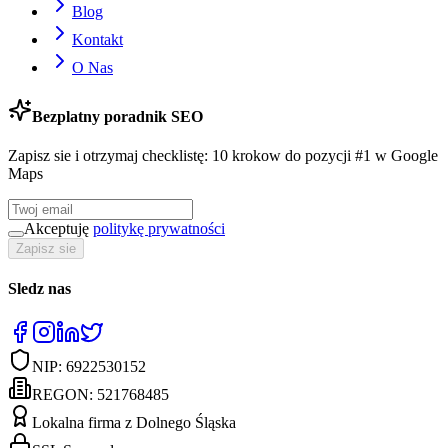
Blog
Kontakt
O Nas
Bezplatny poradnik SEO
Zapisz sie i otrzymaj checklistę: 10 krokow do pozycji #1 w Google
Maps
Akceptuję
politykę prywatności
Zapisz sie
Sledz nas
NIP:
6922530152
REGON:
521768485
Lokalna firma z Dolnego Śląska