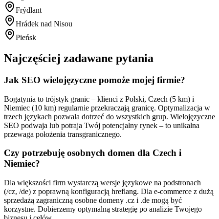
Frýdlant
Hrádek nad Nisou
Pieńsk
Najczęściej zadawane pytania
Jak SEO wielojęzyczne pomoże mojej firmie?
Bogatynia to trójstyk granic – klienci z Polski, Czech (5 km) i
Niemiec (10 km) regularnie przekraczają granicę. Optymalizacja w
trzech językach pozwala dotrzeć do wszystkich grup. Wielojęzyczne
SEO podwaja lub potraja Twój potencjalny rynek – to unikalna
przewaga położenia transgranicznego.
Czy potrzebuję osobnych domen dla Czech i
Niemiec?
Dla większości firm wystarczą wersje językowe na podstronach
(/cz, /de) z poprawną konfiguracją hreflang. Dla e-commerce z dużą
sprzedażą zagraniczną osobne domeny .cz i .de mogą być
korzystne. Dobierzemy optymalną strategię po analizie Twojego
biznesu i celów.