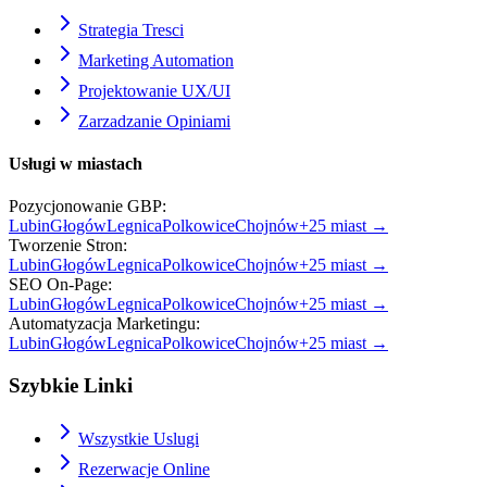
Strategia Tresci
Marketing Automation
Projektowanie UX/UI
Zarzadzanie Opiniami
Usługi w miastach
Pozycjonowanie GBP
:
Lubin
Głogów
Legnica
Polkowice
Chojnów
+
25
miast →
Tworzenie Stron
:
Lubin
Głogów
Legnica
Polkowice
Chojnów
+
25
miast →
SEO On-Page
:
Lubin
Głogów
Legnica
Polkowice
Chojnów
+
25
miast →
Automatyzacja Marketingu
:
Lubin
Głogów
Legnica
Polkowice
Chojnów
+
25
miast →
Szybkie Linki
Wszystkie Uslugi
Rezerwacje Online