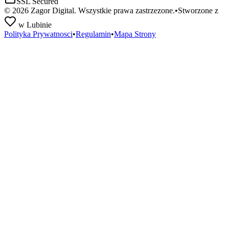
SSL Secured
©
2026
Zagor Digital. Wszystkie prawa zastrzezone.
•
Stworzone z
w Lubinie
Polityka Prywatnosci
•
Regulamin
•
Mapa Strony