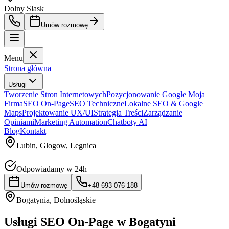
Dolny Slask
Umów rozmowę
Menu
Strona główna
Usługi
Tworzenie Stron Internetowych
Pozycjonowanie Google Moja
Firma
SEO On-Page
SEO Techniczne
Lokalne SEO & Google
Maps
Projektowanie UX/UI
Strategia Treści
Zarządzanie
Opiniami
Marketing Automation
Chatboty AI
Blog
Kontakt
Lubin, Glogow, Legnica
|
Odpowiadamy w 24h
Umów rozmowę
+48 693 076 188
Bogatynia
,
Dolnośląskie
Usługi SEO On-Page w Bogatyni