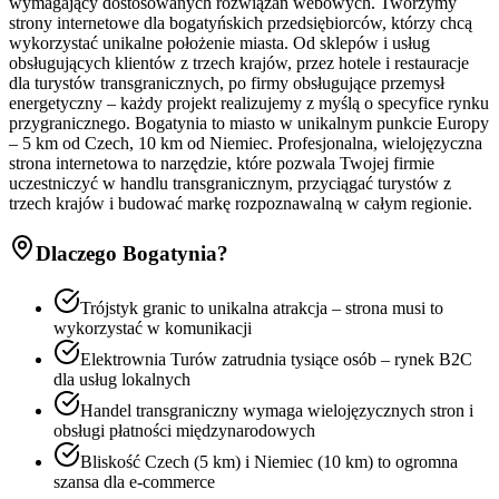
wymagający dostosowanych rozwiązań webowych. Tworzymy
strony internetowe dla bogatyńskich przedsiębiorców, którzy chcą
wykorzystać unikalne położenie miasta. Od sklepów i usług
obsługujących klientów z trzech krajów, przez hotele i restauracje
dla turystów transgranicznych, po firmy obsługujące przemysł
energetyczny – każdy projekt realizujemy z myślą o specyfice rynku
przygranicznego. Bogatynia to miasto w unikalnym punkcie Europy
– 5 km od Czech, 10 km od Niemiec. Profesjonalna, wielojęzyczna
strona internetowa to narzędzie, które pozwala Twojej firmie
uczestniczyć w handlu transgranicznym, przyciągać turystów z
trzech krajów i budować markę rozpoznawalną w całym regionie.
Dlaczego
Bogatynia
?
Trójstyk granic to unikalna atrakcja – strona musi to
wykorzystać w komunikacji
Elektrownia Turów zatrudnia tysiące osób – rynek B2C
dla usług lokalnych
Handel transgraniczny wymaga wielojęzycznych stron i
obsługi płatności międzynarodowych
Bliskość Czech (5 km) i Niemiec (10 km) to ogromna
szansa dla e-commerce