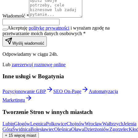
Wiadomość *
Akceptuję
politykę prywatności
i wyrażam zgodę na
przetwarzanie moich danych osobowych *
Wyślij wiadomość
Odpowiadamy w ciągu 24h.
Lub
zarezerwuj rozmowę online
Inne usługi w
Bogatynia
Pozycjonowanie GBP
SEO On-Page
Automatyzacja
Marketingu
Tworzenie Stron
w innych miastach
Lubin
Głogów
Legnica
Polkowice
Chojnów
Wrocław
Wałbrzych
Jelenia
Góra
Świdnica
Bolesławiec
Oleśnica
Oława
Dzierżoniów
Zgorzelec
Kło
+
15
więcej miast