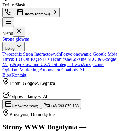
Dolny Slask
Umów rozmowę
Menu
Strona główna
Usługi
Tworzenie Stron Internetowych
Pozycjonowanie Google Moja
Firma
SEO On-Page
SEO Techniczne
Lokalne SEO & Google
Maps
Projektowanie UX/UI
Strategia Treści
Zarządzanie
Opiniami
Marketing Automation
Chatboty AI
Blog
Kontakt
Lubin, Glogow, Legnica
|
Odpowiadamy w 24h
Umów rozmowę
+48 693 076 188
Bogatynia
,
Dolnośląskie
Strony WWW Bogatynia —