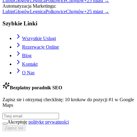
Lubin
Głogów
Legnica
Polkowice
Chojnów
+
25
miast →
Automatyzacja Marketingu
:
Lubin
Głogów
Legnica
Polkowice
Chojnów
+
25
miast →
Szybkie Linki
Wszystkie Uslugi
Rezerwacje Online
Blog
Kontakt
O Nas
Bezplatny poradnik SEO
Zapisz sie i otrzymaj checklistę: 10 krokow do pozycji #1 w Google
Maps
Akceptuję
politykę prywatności
Zapisz sie