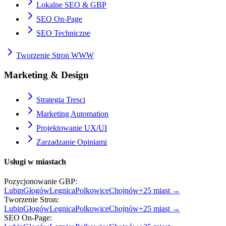
Lokalne SEO & GBP
SEO On-Page
SEO Techniczne
Tworzenie Stron WWW
Marketing & Design
Strategia Tresci
Marketing Automation
Projektowanie UX/UI
Zarzadzanie Opiniami
Usługi w miastach
Pozycjonowanie GBP
:
Lubin
Głogów
Legnica
Polkowice
Chojnów
+
25
miast →
Tworzenie Stron
:
Lubin
Głogów
Legnica
Polkowice
Chojnów
+
25
miast →
SEO On-Page
: