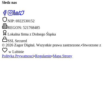
Sledz nas
NIP:
6922530152
REGON:
521768485
Lokalna firma z Dolnego Śląska
SSL Secured
©
2026
Zagor Digital. Wszystkie prawa zastrzezone.
•
Stworzone z
w Lubinie
Polityka Prywatnosci
•
Regulamin
•
Mapa Strony