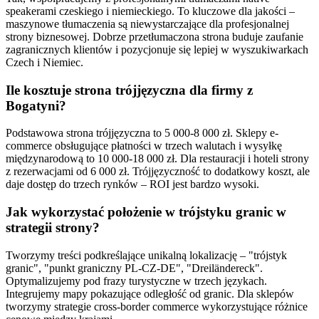
speakerami czeskiego i niemieckiego. To kluczowe dla jakości –
maszynowe tłumaczenia są niewystarczające dla profesjonalnej
strony biznesowej. Dobrze przetłumaczona strona buduje zaufanie
zagranicznych klientów i pozycjonuje się lepiej w wyszukiwarkach
Czech i Niemiec.
Ile kosztuje strona trójjęzyczna dla firmy z
Bogatyni?
Podstawowa strona trójjęzyczna to 5 000-8 000 zł. Sklepy e-
commerce obsługujące płatności w trzech walutach i wysyłkę
międzynarodową to 10 000-18 000 zł. Dla restauracji i hoteli strony
z rezerwacjami od 6 000 zł. Trójjęzyczność to dodatkowy koszt, ale
daje dostęp do trzech rynków – ROI jest bardzo wysoki.
Jak wykorzystać położenie w trójstyku granic w
strategii strony?
Tworzymy treści podkreślające unikalną lokalizację – "trójstyk
granic", "punkt graniczny PL-CZ-DE", "Dreiländereck".
Optymalizujemy pod frazy turystyczne w trzech językach.
Integrujemy mapy pokazujące odległość od granic. Dla sklepów
tworzymy strategie cross-border commerce wykorzystujące różnice