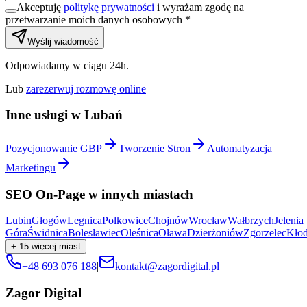
Akceptuję
politykę prywatności
i wyrażam zgodę na
przetwarzanie moich danych osobowych *
Wyślij wiadomość
Odpowiadamy w ciągu 24h.
Lub
zarezerwuj rozmowę online
Inne usługi w
Lubań
Pozycjonowanie GBP
Tworzenie Stron
Automatyzacja
Marketingu
SEO On-Page
w innych miastach
Lubin
Głogów
Legnica
Polkowice
Chojnów
Wrocław
Wałbrzych
Jelenia
Góra
Świdnica
Bolesławiec
Oleśnica
Oława
Dzierżoniów
Zgorzelec
Kło
+
15
więcej miast
+48 693 076 188
|
kontakt@zagordigital.pl
Zagor Digital