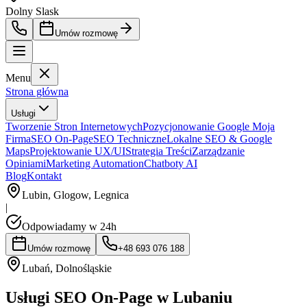
Dolny Slask
Umów rozmowę
Menu
Strona główna
Usługi
Tworzenie Stron Internetowych
Pozycjonowanie Google Moja
Firma
SEO On-Page
SEO Techniczne
Lokalne SEO & Google
Maps
Projektowanie UX/UI
Strategia Treści
Zarządzanie
Opiniami
Marketing Automation
Chatboty AI
Blog
Kontakt
Lubin, Glogow, Legnica
|
Odpowiadamy w 24h
Umów rozmowę
+48 693 076 188
Lubań
,
Dolnośląskie
Usługi SEO On-Page w Lubaniu