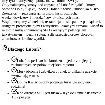
turystyki historycznej i położenia w Dolinie Kwisy.
Optymalizujemy strony pod zapytania "Lubań zabytki", "mury
obronne Dolny Śląsk", "nocleg Dolina Kwisy", "turystyka blisko
Zgorzelca" – przyciągając turystów historycznych,
weekendowiczów i mieszkańców okolicznych miast.
Współpracujemy z hotelami, restauracjami, sklepami z pamiątkami,
usługami profesjonalnymi i wszystkimi lokalnymi firmami. Lubań to
miasto z niską konkurencją SEO i rosnącym potencjałem
turystycznym – idealna sytuacja dla przedsiębiorców chcących
zdominować lokalne wyniki.
Dlaczego
Lubań
?
Lubań to perła architektoniczna – jeden z najlepiej
zachowanych zespołów miejskich regionu
Mury obronne i zabytkowy rynek to unikalne atrakcje
wyróżniające miasto
Dolina Kwisy tworzy potencjał turystyki aktywnej i
rodzinnej
Konkurencja SEO jest niska – szybkie i tanie osiągnięcie
TOP pozycji