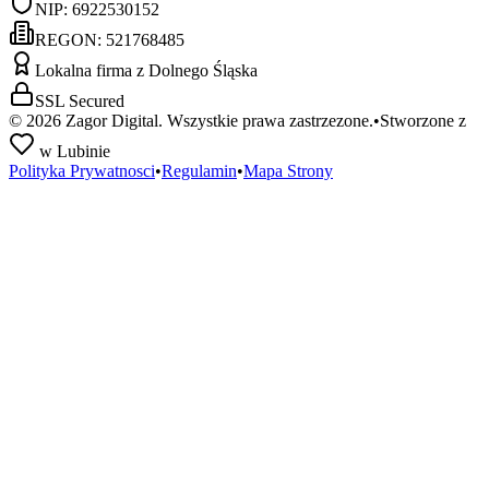
NIP:
6922530152
REGON:
521768485
Lokalna firma z Dolnego Śląska
SSL Secured
©
2026
Zagor Digital. Wszystkie prawa zastrzezone.
•
Stworzone z
w Lubinie
Polityka Prywatnosci
•
Regulamin
•
Mapa Strony