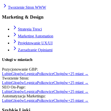
Tworzenie Stron WWW
Marketing & Design
Strategia Tresci
Marketing Automation
Projektowanie UX/UI
Zarzadzanie Opiniami
Usługi w miastach
Pozycjonowanie GBP
:
Lubin
Głogów
Legnica
Polkowice
Chojnów
+
25
miast →
Tworzenie Stron
:
Lubin
Głogów
Legnica
Polkowice
Chojnów
+
25
miast →
SEO On-Page
:
Lubin
Głogów
Legnica
Polkowice
Chojnów
+
25
miast →
Automatyzacja Marketingu
:
Lubin
Głogów
Legnica
Polkowice
Chojnów
+
25
miast →
Szybkie Linki