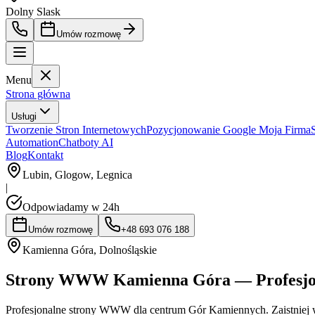
Dolny Slask
Umów rozmowę
Menu
Strona główna
Usługi
Tworzenie Stron Internetowych
Pozycjonowanie Google Moja Firma
Automation
Chatboty AI
Blog
Kontakt
Lubin, Glogow, Legnica
|
Odpowiadamy w 24h
Umów rozmowę
+48 693 076 188
Kamienna Góra
,
Dolnośląskie
Strony WWW Kamienna Góra — Profesjona
Profesjonalne strony WWW dla centrum Gór Kamiennych. Zaistniej w s