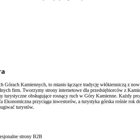
ra
Górach Kamiennych, to miasto łączące tradycję włókienniczą z nowoc
alnych firm. Tworzymy strony internetowe dla przedsiębiorców z Kami
rmy turystyczne obsługujące rosnący ruch w Góry Kamienne. Każdy proj
 Ekonomiczna przyciąga inwestorów, a turystyka górska rośnie rok do 
ługiwać turystów.
esjonalne strony B2B