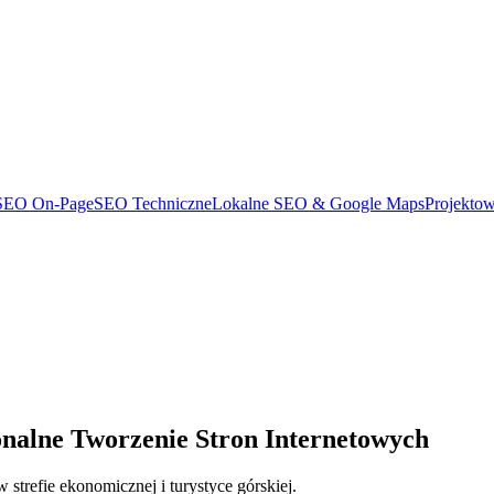
SEO On-Page
SEO Techniczne
Lokalne SEO & Google Maps
Projekto
lne Tworzenie Stron Internetowych
trefie ekonomicznej i turystyce górskiej.