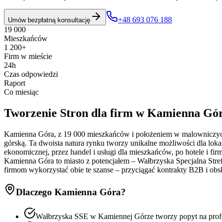
+48 693 076 188
Umów bezpłatną konsultację
19 000
Mieszkańców
1 200+
Firm w mieście
24h
Czas odpowiedzi
Raport
Co miesiąc
Tworzenie Stron
dla firm w
Kamienna Gó
Kamienna Góra, z 19 000 mieszkańców i położeniem w malowniczych 
górską. Ta dwoista natura rynku tworzy unikalne możliwości dla lok
ekonomicznej, przez handel i usługi dla mieszkańców, po hotele i fi
Kamienna Góra to miasto z potencjałem – Wałbrzyska Specjalna Strefa
firmom wykorzystać obie te szanse – przyciągać kontrakty B2B i obs
Dlaczego
Kamienna Góra
?
Wałbrzyska SSE w Kamiennej Górze tworzy popyt na prof