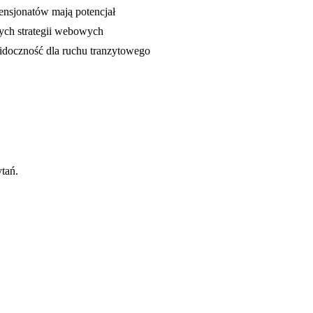
pensjonatów mają potencjał
ych strategii webowych
idoczność dla ruchu tranzytowego
ytań.