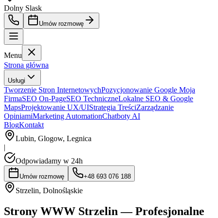
Dolny Slask
Umów rozmowę
Menu
Strona główna
Usługi
Tworzenie Stron Internetowych
Pozycjonowanie Google Moja
Firma
SEO On-Page
SEO Techniczne
Lokalne SEO & Google
Maps
Projektowanie UX/UI
Strategia Treści
Zarządzanie
Opiniami
Marketing Automation
Chatboty AI
Blog
Kontakt
Lubin, Glogow, Legnica
|
Odpowiadamy w 24h
Umów rozmowę
+48 693 076 188
Strzelin
,
Dolnośląskie
Strony WWW Strzelin — Profesjonalne