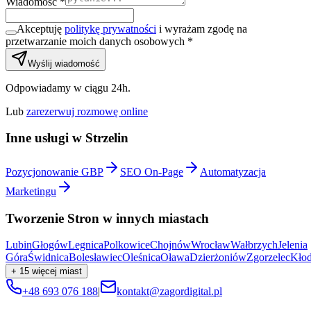
Wiadomość *
Akceptuję
politykę prywatności
i wyrażam zgodę na
przetwarzanie moich danych osobowych *
Wyślij wiadomość
Odpowiadamy w ciągu 24h.
Lub
zarezerwuj rozmowę online
Inne usługi w
Strzelin
Pozycjonowanie GBP
SEO On-Page
Automatyzacja
Marketingu
Tworzenie Stron
w innych miastach
Lubin
Głogów
Legnica
Polkowice
Chojnów
Wrocław
Wałbrzych
Jelenia
Góra
Świdnica
Bolesławiec
Oleśnica
Oława
Dzierżoniów
Zgorzelec
Kło
+
15
więcej miast
+48 693 076 188
|
kontakt@zagordigital.pl