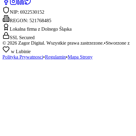
NIP:
6922530152
REGON:
521768485
Lokalna firma z Dolnego Śląska
SSL Secured
©
2026
Zagor Digital. Wszystkie prawa zastrzezone.
•
Stworzone z
w Lubinie
Polityka Prywatnosci
•
Regulamin
•
Mapa Strony