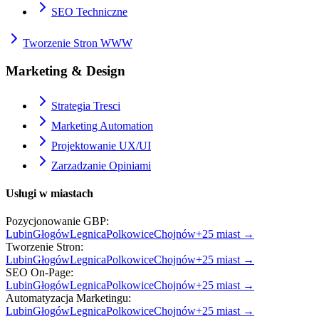
SEO Techniczne
Tworzenie Stron WWW
Marketing & Design
Strategia Tresci
Marketing Automation
Projektowanie UX/UI
Zarzadzanie Opiniami
Usługi w miastach
Pozycjonowanie GBP
:
Lubin
Głogów
Legnica
Polkowice
Chojnów
+
25
miast →
Tworzenie Stron
:
Lubin
Głogów
Legnica
Polkowice
Chojnów
+
25
miast →
SEO On-Page
:
Lubin
Głogów
Legnica
Polkowice
Chojnów
+
25
miast →
Automatyzacja Marketingu
:
Lubin
Głogów
Legnica
Polkowice
Chojnów
+
25
miast →