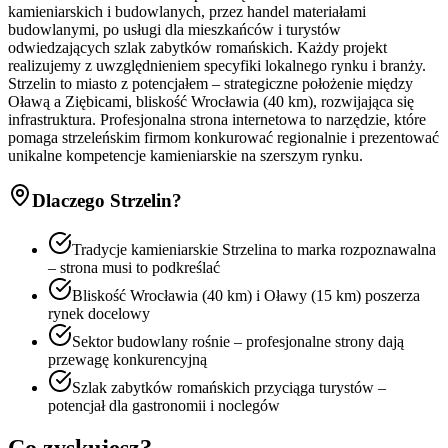
kamieniarskich i budowlanych, przez handel materiałami
budowlanymi, po usługi dla mieszkańców i turystów
odwiedzających szlak zabytków romańskich. Każdy projekt
realizujemy z uwzględnieniem specyfiki lokalnego rynku i branży.
Strzelin to miasto z potencjałem – strategiczne położenie między
Oławą a Ziębicami, bliskość Wrocławia (40 km), rozwijająca się
infrastruktura. Profesjonalna strona internetowa to narzędzie, które
pomaga strzeleńskim firmom konkurować regionalnie i prezentować
unikalne kompetencje kamieniarskie na szerszym rynku.
Dlaczego
Strzelin
?
Tradycje kamieniarskie Strzelina to marka rozpoznawalna
– strona musi to podkreślać
Bliskość Wrocławia (40 km) i Oławy (15 km) poszerza
rynek docelowy
Sektor budowlany rośnie – profesjonalne strony dają
przewagę konkurencyjną
Szlak zabytków romańskich przyciąga turystów –
potencjał dla gastronomii i noclegów
Co zyskujesz?