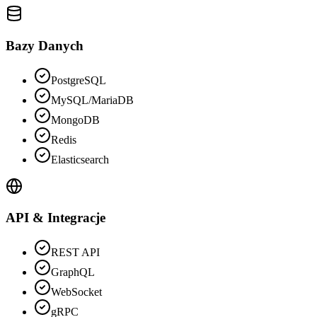
Bazy Danych
PostgreSQL
MySQL/MariaDB
MongoDB
Redis
Elasticsearch
API & Integracje
REST API
GraphQL
WebSocket
gRPC