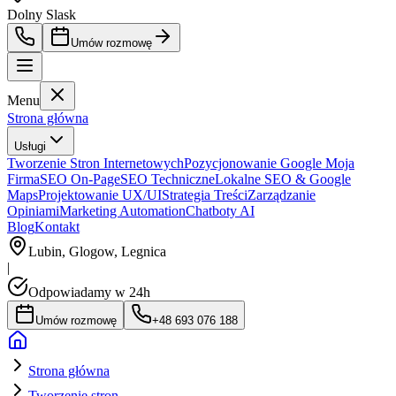
Dolny Slask
Umów rozmowę
Menu
Strona główna
Usługi
Tworzenie Stron Internetowych
Pozycjonowanie Google Moja
Firma
SEO On-Page
SEO Techniczne
Lokalne SEO & Google
Maps
Projektowanie UX/UI
Strategia Treści
Zarządzanie
Opiniami
Marketing Automation
Chatboty AI
Blog
Kontakt
Lubin, Glogow, Legnica
|
Odpowiadamy w 24h
Umów rozmowę
+48 693 076 188
Strona główna
Tworzenie stron