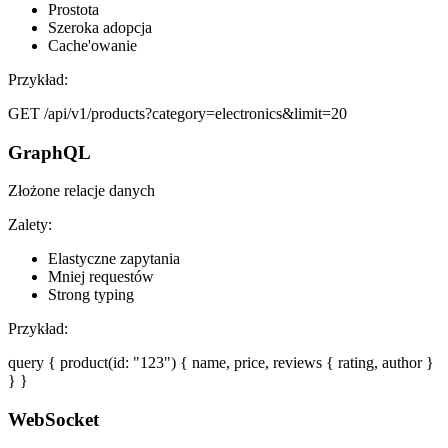
Prostota
Szeroka adopcja
Cache'owanie
Przykład:
GET /api/v1/products?category=electronics&limit=20
GraphQL
Złożone relacje danych
Zalety:
Elastyczne zapytania
Mniej requestów
Strong typing
Przykład:
query { product(id: "123") { name, price, reviews { rating, author }
} }
WebSocket