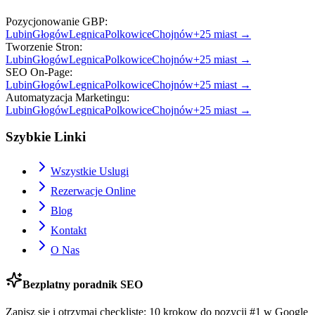
Pozycjonowanie GBP
:
Lubin
Głogów
Legnica
Polkowice
Chojnów
+
25
miast →
Tworzenie Stron
:
Lubin
Głogów
Legnica
Polkowice
Chojnów
+
25
miast →
SEO On-Page
:
Lubin
Głogów
Legnica
Polkowice
Chojnów
+
25
miast →
Automatyzacja Marketingu
:
Lubin
Głogów
Legnica
Polkowice
Chojnów
+
25
miast →
Szybkie Linki
Wszystkie Uslugi
Rezerwacje Online
Blog
Kontakt
O Nas
Bezplatny poradnik SEO
Zapisz sie i otrzymaj checklistę: 10 krokow do pozycji #1 w Google