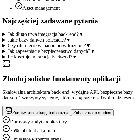
Asset management
Najczęściej zadawane pytania
Jak długo trwa integracja back-end?
▼
Jakie bazy danych polecacie?
▼
Czy oferujecie wsparcie po wdrożeniu?
▼
Jak zapewniacie bezpieczeństwo danych?
▼
Ile kosztuje integracja back-end?
▼
Zbuduj solidne fundamenty aplikacji
Skalowalna architektura back-end, wydajne API, bezpieczne bazy
danych. Tworzymy systemy, które rosną razem z Twoim biznesem.
Zamów konsultację techniczną
Zobacz case studies
Darmowy audyt architektury
35% rabatu dla Lubina
3 miesiące wsparcia gratis